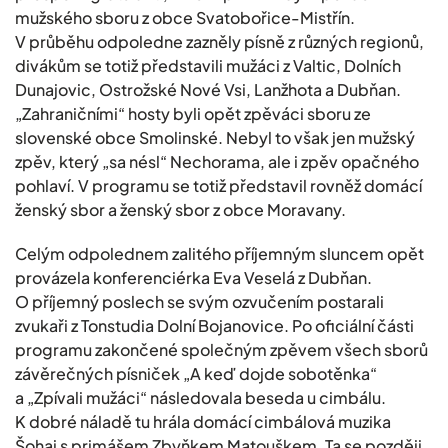
mužského sboru z obce Svatobořice-Mistřín.
V průběhu odpoledne zazněly písně z různých regionů,
divákům se totiž představili mužáci z Valtic, Dolních
Dunajovic, Ostrožské Nové Vsi, Lanžhota a Dubňan.
„Zahraničními“ hosty byli opět zpěváci sboru ze
slovenské obce Smolinské. Nebyl to však jen mužský
zpěv, který „sa nésl“ Nechorama, ale i zpěv opačného
pohlaví. V programu se totiž představil rovněž domácí
ženský sbor a ženský sbor z obce Moravany.
Celým odpolednem zalitého příjemným sluncem opět
provázela konferenciérka Eva Veselá z Dubňan.
O příjemný poslech se svým ozvučením postarali
zvukaři z Tonstudia Dolní Bojanovice. Po oficiální části
programu zakončené společným zpěvem všech sborů
závěrečných písniček „A keď dojde sobotěnka“
a „Zpívali mužáci“ následovala beseda u cimbálu.
K dobré náladě tu hrála domácí cimbálová muzika
Šohaj s primášem Zbyňkem Matouškem. Ta se později