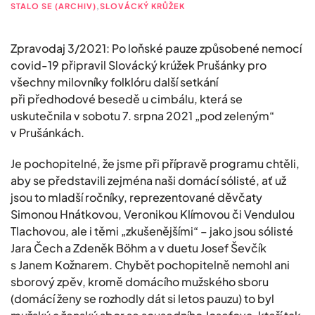
STALO SE (ARCHIV)
,
SLOVÁCKÝ KRŮŽEK
Zpravodaj 3/2021: Po loňské pauze způsobené nemocí
covid-19 připravil Slovácký krúžek Prušánky pro
všechny milovníky folklóru další setkání
při předhodové besedě u cimbálu, která se
uskutečnila v sobotu 7. srpna 2021 „pod zeleným“
v Prušánkách.
Je pochopitelné, že jsme při přípravě programu chtěli,
aby se představili zejména naši domácí sólisté, ať už
jsou to mladší ročníky, reprezentované děvčaty
Simonou Hnátkovou, Veronikou Klímovou či Vendulou
Tlachovou, ale i těmi „zkušenějšími“ – jako jsou sólisté
Jara Čech a Zdeněk Böhm a v duetu Josef Ševčík
s Janem Kožnarem. Chybět pochopitelně nemohl ani
sborový zpěv, kromě domácího mužského sboru
(domácí ženy se rozhodly dát si letos pauzu) to byl