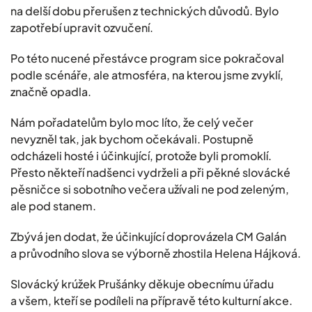
na delší dobu přerušen z technických důvodů. Bylo
zapotřebí upravit ozvučení.
Po této nucené přestávce program sice pokračoval
podle scénáře, ale atmosféra, na kterou jsme zvyklí,
značně opadla.
Nám pořadatelům bylo moc líto, že celý večer
nevyzněl tak, jak bychom očekávali. Postupně
odcházeli hosté i účinkující, protože byli promoklí.
Přesto někteří nadšenci vydrželi a při pěkné slovácké
pěsničce si sobotního večera užívali ne pod zeleným,
ale pod stanem.
Zbývá jen dodat, že účinkující doprovázela CM Galán
a průvodního slova se výborně zhostila Helena Hájková.
Slovácký krúžek Prušánky děkuje obecnímu úřadu
a všem, kteří se podíleli na přípravě této kulturní akce.