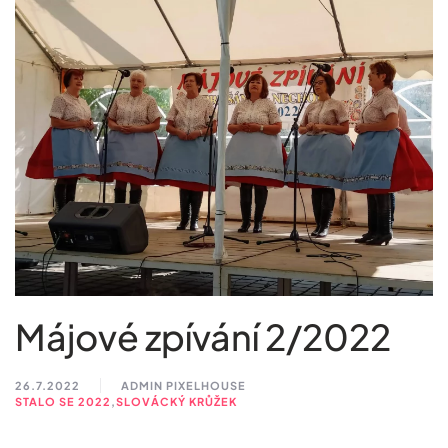
Májové zpívání 2/2022
26.7.2022
ADMIN PIXELHOUSE
STALO SE 2022
,
SLOVÁCKÝ KRŮŽEK