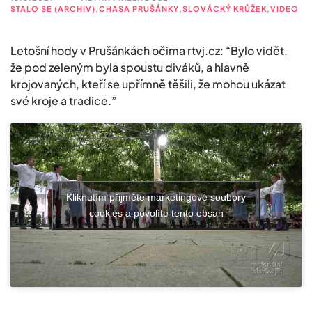
STALO SE (ARCHIV)
,
CHASA PRUŠÁNKY
,
SLOVÁCKÝ KRŮŽEK
,
VIDEO
Letošní hody v Prušánkách očima rtvj.cz: “Bylo vidět,
že pod zeleným byla spoustu diváků, a hlavně
krojovaných, kteří se upřímně těšili, že mohou ukázat
své kroje a tradice.”
Kliknutím přijměte marketingové soubory
cookies a povolíte tento obsah