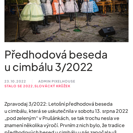
Předhodová beseda
u cimbálu 3/2022
23.10.2022
ADMIN PIXELHOUSE
STALO SE 2022
,
SLOVÁCKÝ KRŮŽEK
Zpravodaj 3/2022: Letošní předhodová beseda
u cimbálu, která se uskutečnila v sobotu 13. srpna 2022
„pod zeleným“ v Prušánkách, se tak trochu nesla ve
znamení několika výročí. Prvním z nich bylo, že tradice
předhodových besed u cimbálu u nás započala už