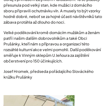
přesunula pod velký stan, kde mužáci z domácího
sboru připravili ochutnávku vín. A musely to být vzorky
hodně dobré, neboť se za hojné účasti návštěvníků tato
zábava protáhla až dlouho do noci.
Velké poděkování kromě domácím mužákům a ženám
patří i našim dalším dobrovolníkům a také Obci
Prušánky, kteří nám s přípravou a organizací této
rozsáhlé kulturní akce velmi pomohli. Další poděkování
směřuje k Vinným sklepům U Jeňoura za zajištění
občerstvení pro 150 účinkujících.
Josef Hromek, předseda pořádajícího Slováckého
krúžku Prušánky