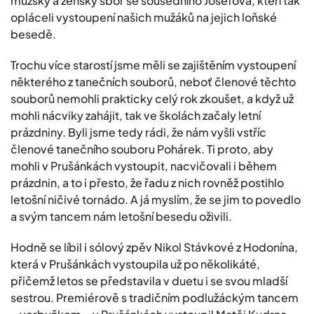
mužský a ženský sbor se sousedního Josefova, kteří tak
opláceli vystoupení našich mužáků na jejich loňské
besedě.
Trochu více starostí jsme měli se zajištěním vystoupení
některého z tanečních souborů, neboť členové těchto
souborů nemohli prakticky celý rok zkoušet, a když už
mohli nácviky zahájit, tak ve školách začaly letní
prázdniny. Byli jsme tedy rádi, že nám vyšli vstříc
členové tanečního souboru Pohárek. Ti proto, aby
mohli v Prušánkách vystoupit, nacvičovali i během
prázdnin, a to i přesto, že řadu z nich rovněž postihlo
letošní ničivé tornádo. A já myslím, že se jim to povedlo
a svým tancem nám letošní besedu oživili.
Hodně se líbil i sólový zpěv Nikol Stávkové z Hodonína,
která v Prušánkách vystoupila už po několikáté,
přičemž letos se představila v duetu i se svou mladší
sestrou. Premiérově s tradičním podlužáckým tancem