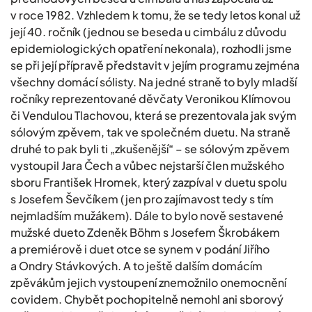
v roce 1982. Vzhledem k tomu, že se tedy letos konal už
její 40. ročník (jednou se beseda u cimbálu z důvodu
epidemiologických opatření nekonala), rozhodli jsme
se při její přípravě představit v jejím programu zejména
všechny domácí sólisty. Na jedné straně to byly mladší
ročníky reprezentované děvčaty Veronikou Klímovou
či Vendulou Tlachovou, která se prezentovala jak svým
sólovým zpěvem, tak ve společném duetu. Na straně
druhé to pak byli ti „zkušenější“ – se sólovým zpěvem
vystoupil Jara Čech a vůbec nejstarší člen mužského
sboru František Hromek, který zazpíval v duetu spolu
s Josefem Ševčíkem (jen pro zajímavost tedy s tím
nejmladším mužákem). Dále to bylo nově sestavené
mužské dueto Zdeněk Böhm s Josefem Škrobákem
a premiérově i duet otce se synem v podání Jiřího
a Ondry Stávkových. A to ještě dalším domácím
zpěvákům jejich vystoupení znemožnilo onemocnění
covidem. Chybět pochopitelně nemohl ani sborový