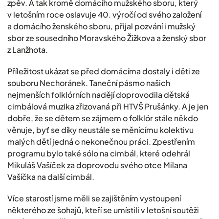
zpěv. A tak kromě domácího mužského sboru, který
v letošním roce oslavuje 40. výročí od svého založení
a domácího ženského sboru, přijal pozvání i mužský
sbor ze sousedního Moravského Žižkova a ženský sbor
z Lanžhota.
Příležitost ukázat se před domácíma dostaly i děti ze
souboru Nechoránek. Taneční pásmo našich
nejmenších folklórních nadějí doprovodila dětská
cimbálová muzika zřizovaná při HTVŠ Prušánky. A je jen
dobře, že se dětem se zájmem o folklór stále někdo
věnuje, byť se díky neustále se měnícímu kolektivu
malých dětí jedná o nekonečnou práci. Zpestřením
programu bylo také sólo na cimbál, které odehrál
Mikuláš Vašíček za doprovodu svého otce Milana
Vašíčka na další cimbál.
Více starostí jsme měli se zajištěním vystoupení
některého ze šohajů, kteří se umístili v letošní soutěži