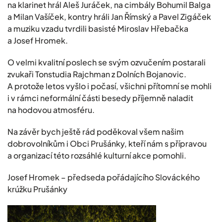
na klarinet hrál Aleš Juráček, na cimbály Bohumil Balga
a Milan Vašíček, kontry hráli Jan Římský a Pavel Zigáček
a muziku vzadu tvrdili basisté Miroslav Hřebačka
a Josef Hromek.
O velmi kvalitní poslech se svým ozvučením postarali
zvukaři Tonstudia Rajchman z Dolních Bojanovic.
A protože letos vyšlo i počasí, všichni přítomní se mohli
i v rámci neformální části besedy příjemně naladit
na hodovou atmosféru.
Na závěr bych ještě rád poděkoval všem našim
dobrovolníkům i Obci Prušánky, kteří nám s přípravou
a organizací této rozsáhlé kulturní akce pomohli.
Josef Hromek – předseda pořádajícího Slováckého
krúžku Prušánky