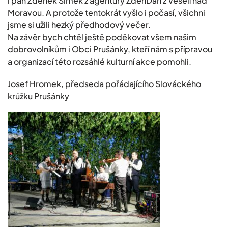
i pan Zdeněk Šimek z agentury ZdenDan z Veselí nad
Moravou. A protože tentokrát vyšlo i počasí, všichni
jsme si užili hezký předhodový večer.
Na závěr bych chtěl ještě poděkovat všem našim
dobrovolníkům i Obci Prušánky, kteří nám s přípravou
a organizací této rozsáhlé kulturní akce pomohli.
Josef Hromek, předseda pořádajícího Slováckého
krúžku Prušánky