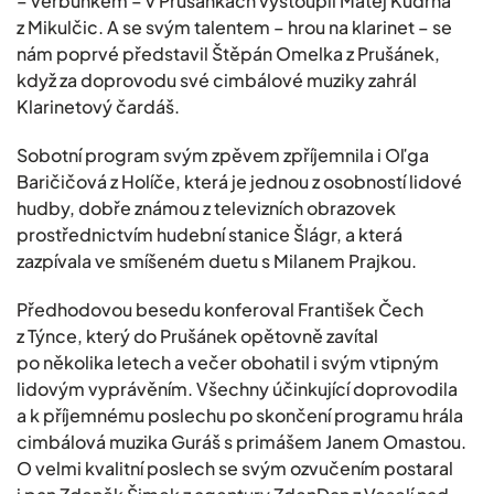
– verbuňkem – v Prušánkách vystoupil Matěj Kudrna
z Mikulčic. A se svým talentem – hrou na klarinet – se
nám poprvé představil Štěpán Omelka z Prušánek,
když za doprovodu své cimbálové muziky zahrál
Klarinetový čardáš.
Sobotní program svým zpěvem zpříjemnila i Oľga
Baričičová z Holíče, která je jednou z osobností lidové
hudby, dobře známou z televizních obrazovek
prostřednictvím hudební stanice Šlágr, a která
zazpívala ve smíšeném duetu s Milanem Prajkou.
Předhodovou besedu konferoval František Čech
z Týnce, který do Prušánek opětovně zavítal
po několika letech a večer obohatil i svým vtipným
lidovým vyprávěním. Všechny účinkující doprovodila
a k příjemnému poslechu po skončení programu hrála
cimbálová muzika Guráš s primášem Janem Omastou.
O velmi kvalitní poslech se svým ozvučením postaral