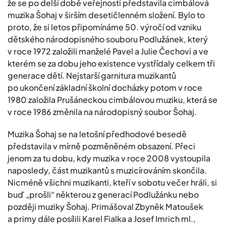
že se po delší době veřejnosti představila cimbálová
muzika Šohaj v širším desetičlenném složení. Bylo to
proto, že si letos připomínáme 50. výročí od vzniku
dětského národopisného souboru Podlužánek, který
v roce 1972 založili manželé Pavel a Julie Čechovi a ve
kterém se za dobu jeho existence vystřídaly celkem tři
generace dětí. Nejstarší garnitura muzikantů
po ukončení základní školní docházky potom v roce
1980 založila Prušáneckou cimbálovou muziku, která se
v roce 1986 změnila na národopisný soubor Šohaj.
Muzika Šohaj se na letošní předhodové besedě
představila v mírně pozměněném obsazení. Přeci
jenom za tu dobu, kdy muzika v roce 2008 vystoupila
naposledy, část muzikantů s muzicírováním skončila.
Nicméně všichni muzikanti, kteří v sobotu večer hráli, si
buď „prošli“ některou z generací Podlužánku nebo
později muziky Šohaj. Primášoval Zbyněk Matoušek
a primy dále posílili Karel Fialka a Josef Imrich ml.,