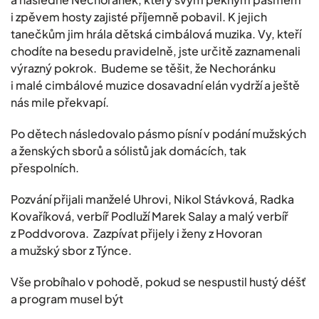
i zpěvem hosty zajisté příjemně pobavil. K jejich
tanečkům jim hrála dětská cimbálová muzika. Vy, kteří
chodíte na besedu pravidelně, jste určitě zaznamenali
výrazný pokrok. Budeme se těšit, že Nechoránku
i malé cimbálové muzice dosavadní elán vydrží a ještě
nás mile překvapí.
Po dětech následovalo pásmo písní v podání mužských
a ženských sborů a sólistů jak domácích, tak
přespolních.
Pozvání přijali manželé Uhrovi, Nikol Stávková, Radka
Kovaříková, verbíř Podluží Marek Salay a malý verbíř
z Poddvorova. Zazpívat přijely i ženy z Hovoran
a mužský sbor z Týnce.
Vše probíhalo v pohodě, pokud se nespustil hustý déšť
a program musel být