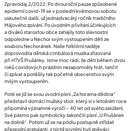
Zpravodaj 2/2022: Po dvouroční pauze způsobené
epidemií covid-19 se v poslední květnovou sobotu
uskutečnil další, už jednadvacátý ročník tradičního
Májového zpívání. Po úvodním přivítání účinkujících
a diváků starostou obce zahájily toto slavnostní
odpoledne u Nechor svým vystoupením děti ze
souboru Nechoránek. Naše folklórní naděje
doprovodila dětská cimbálová muzika zřizovaná
při HTVŠ Prušánky. Jsme moc rádi, že děti během dvou
roků covidových prázdnin nezapomněly hrát, tančit
či zpívat a potěšily tak početné obecenstvo svým
milým vystoupením.
Poté se již se svou úvodní písní „Za horama dědina“
představil domácí mužský sbor, který si v letošním roce
připomíná významné výročí – 40 let od svého založení.
Své pásmo pak symbolicky zakončili písní „U Prušánek
na dolině“. Potom už se na pódiu postupně střídali
přespolní gratulanti, z nichž prvními byli zpěváci