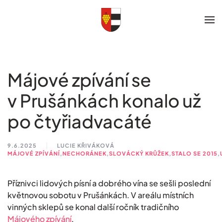
Skip to main content
Májové zpívání se
v Prušánkách konalo už
po čtyřiadvacáté
9.6.2025
LUCIE KŘIVÁKOVÁ
MÁJOVÉ ZPÍVÁNÍ
,
NECHORÁNEK
,
SLOVÁCKÝ KRŮŽEK
,
STALO SE 2015
,
Příznivci lidových písní a dobrého vína se sešli poslední
květnovou sobotu v Prušánkách. V areálu místních
vinných sklepů se konal další ročník tradičního
Májového zpívání
.