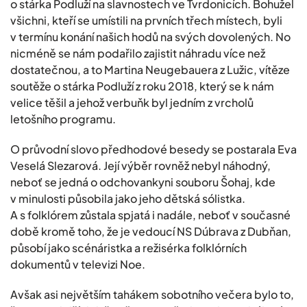
o stárka Podluží na slavnostech ve Tvrdonicích. Bohužel
všichni, kteří se umístili na prvních třech místech, byli
v termínu konání našich hodů na svých dovolených. No
nicméně se nám podařilo zajistit náhradu více než
dostatečnou, a to Martina Neugebauera z Lužic, vítěze
soutěže o stárka Podluží z roku 2018, který se k nám
velice těšil a jehož verbuňk byl jedním z vrcholů
letošního programu.
O průvodní slovo předhodové besedy se postarala Eva
Veselá Slezarová. Její výběr rovněž nebyl náhodný,
neboť se jedná o odchovankyni souboru Šohaj, kde
v minulosti působila jako jeho dětská sólistka.
A s folklórem zůstala spjatá i nadále, neboť v současné
době kromě toho, že je vedoucí NS Dúbrava z Dubňan,
působí jako scénáristka a režisérka folklórních
dokumentů v televizi Noe.
Avšak asi největším tahákem sobotního večera bylo to,