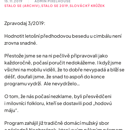
15.11.2019
ADMIN PIXELHOUSE
STALO SE (ARCHIV)
,
STALO SE 2019
,
SLOVÁCKÝ KRŮŽEK
Zpravodaj 3/2019:
Hodnotit letošní předhodovou besedu u cimbálu není
zrovna snadné.
Přestože jsme se na ni pečlivě připravovali jako
každoročně, počasí poručit nedokážeme. I když jsme
všichni na mobilu viděli, že to dobře nevypadá a blíží se
déšť, doufali jsme, že snad to aspoň do konce
programu vydrží. Ale nevydrželo…
O tom, že nás počasí nezklame, byli přesvědčeni
i milovníci folkloru, kteří se dostavili pod „hodovú
máju“.
Program zahájil již tradičně domácí mužský sbor
a následně Nechoránek, který svým pěkným pásmem