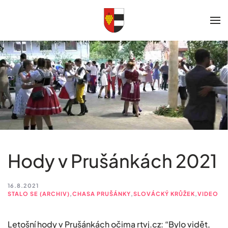
Skip to main content
Hody v Prušánkách 2021
16.8.2021
STALO SE (ARCHIV)
,
CHASA PRUŠÁNKY
,
SLOVÁCKÝ KRŮŽEK
,
VIDEO
Letošní hody v Prušánkách očima rtvj.cz: “Bylo vidět,