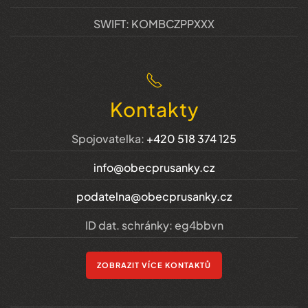
SWIFT: KOMBCZPPXXX
Kontakty
Spojovatelka:
+420 518 374 125
info@obecprusanky.cz
podatelna@obecprusanky.cz
ID dat. schránky: eg4bbvn
ZOBRAZIT VÍCE KONTAKTŮ