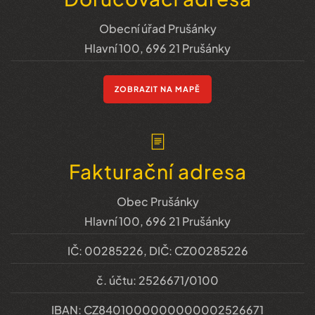
Obecní úřad Prušánky
Hlavní 100, 696 21 Prušánky
ZOBRAZIT NA MAPĚ
Fakturační adresa
Obec Prušánky
Hlavní 100, 696 21 Prušánky
IČ: 00285226, DIČ: CZ00285226
č. účtu: 2526671/0100
IBAN: CZ8401000000000002526671