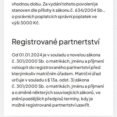
vhodnou dobu. Za vydání tohoto povolení je
stanoven dle přílohy k zákonu č. 634/2004 Sb.,
o psrávních poplatcích správní poplatek ve
výši 3000 Kč.
Registrované partnertství
Od 01.01.2024 je v souladu s novelou zákona
č. 301/2000 Sb. o matrikách, jménu a příjmení
vstoupit do registrovaného partnertství před
kterýmkoliv matričním úřadem. Matriční úřad
určuje v souladu s § 13a, odst. 3) zákona
č. 301/2000 Sb. o matrikách, jménu a příjmení
a o změně některých souvisejících zákonů, ve
znění pozdějších předpisů termíny, kdy je
možné registrované partnertství uzavřít.