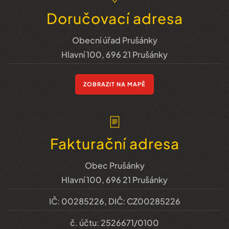
Doručovací adresa
Obecní úřad Prušánky
Hlavní 100, 696 21 Prušánky
ZOBRAZIT NA MAPĚ
Fakturační adresa
Obec Prušánky
Hlavní 100, 696 21 Prušánky
IČ: 00285226, DIČ: CZ00285226
č. účtu: 2526671/0100