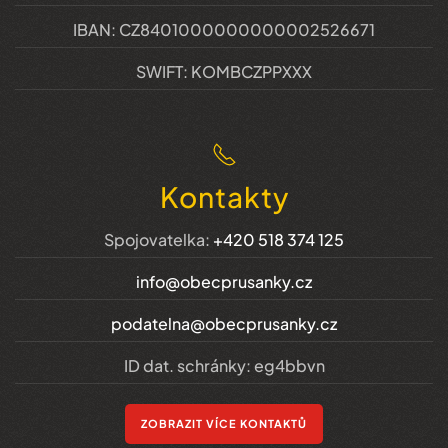
IBAN: CZ8401000000000002526671
SWIFT: KOMBCZPPXXX
Kontakty
Spojovatelka:
+420 518 374 125
info@obecprusanky.cz
podatelna@obecprusanky.cz
ID dat. schránky: eg4bbvn
ZOBRAZIT VÍCE KONTAKTŮ