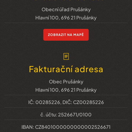
Obecní úřad Prušánky
Hlavní 100, 696 21 Prušánky
ZOBRAZIT NA MAPĚ
Fakturační adresa
Obec Prušánky
Hlavní 100, 696 21 Prušánky
IČ: 00285226, DIČ: CZ00285226
č. účtu: 2526671/0100
IBAN: CZ8401000000000002526671