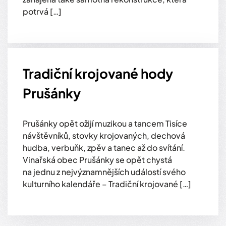
potrvá […]
Tradiční krojované hody
Prušánky
Prušánky opět ožijí muzikou a tancem Tisíce
návštěvníků, stovky krojovaných, dechová
hudba, verbuňk, zpěv a tanec až do svítání.
Vinařská obec Prušánky se opět chystá
na jednu z nejvýznamnějších událostí svého
kulturního kalendáře – Tradiční krojované […]