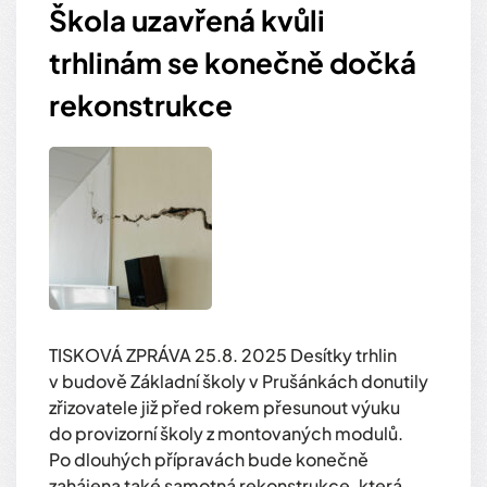
Škola uzavřená kvůli
trhlinám se konečně dočká
rekonstrukce
TISKOVÁ ZPRÁVA 25.8. 2025 Desítky trhlin
v budově Základní školy v Prušánkách donutily
zřizovatele již před rokem přesunout výuku
do provizorní školy z montovaných modulů.
Po dlouhých přípravách bude konečně
zahájena také samotná rekonstrukce, která