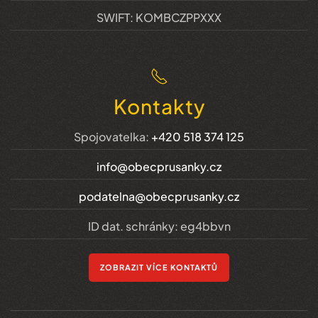
SWIFT: KOMBCZPPXXX
Kontakty
Spojovatelka:
+420 518 374 125
info@obecprusanky.cz
podatelna@obecprusanky.cz
ID dat. schránky: eg4bbvn
ZOBRAZIT VÍCE KONTAKTŮ