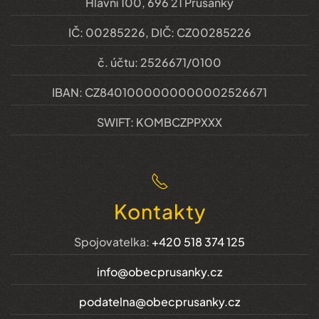
Hlavní 100, 696 21 Prušánky
IČ: 00285226, DIČ: CZ00285226
č. účtu: 2526671/0100
IBAN: CZ8401000000000002526671
SWIFT: KOMBCZPPXXX
Kontakty
Spojovatelka:
+420 518 374 125
info@obecprusanky.cz
podatelna@obecprusanky.cz