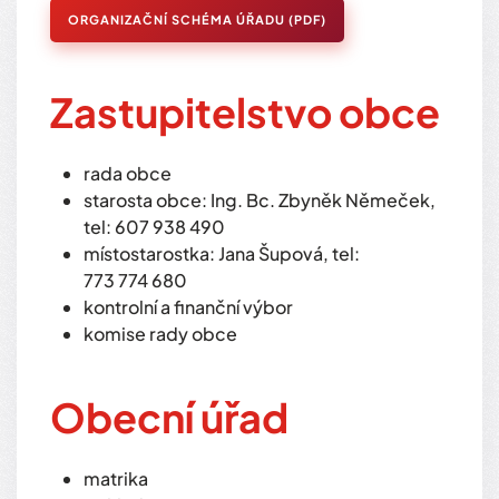
ORGANIZAČNÍ SCHÉMA ÚŘADU (PDF)
Zastupitelstvo obce
rada obce
starosta obce: Ing. Bc. Zbyněk Němeček,
tel: 607 938 490
místostarostka: Jana Šupová, tel:
773 774 680
kontrolní a finanční výbor
komise rady obce
Obecní úřad
matrika