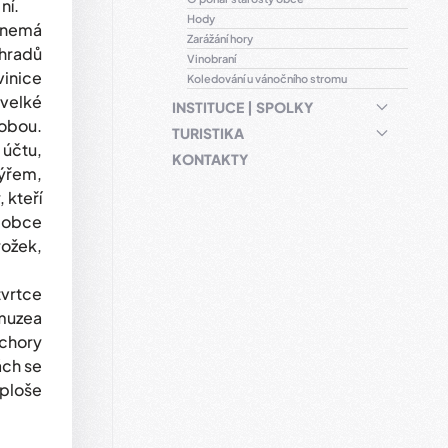
ní.
Hody
 nemá
Zarážání hory
ohradů
Vinobraní
vinice
Koledování u vánočního stromu
velké
INSTITUCE | SPOLKY
sobou.
TURISTIKA
 účtu,
KONTAKTY
ýřem,
 kteří
í obce
rožek,
tvrtce
muzea
echory
ách se
 ploše