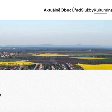
Aktuálně
Obec
Úřad
Služby
Kultura
In
y