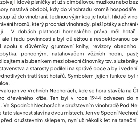
o zpívají lidové písničky ať už s cimbálovou muzikou nebo bez 
hory nastává období, kdy do vinohradu kromě hospodáře
ístup až do vinobraní. Jedinou výjimkou je hotař, hlídač vin
ávání hroznů, který prochází vinohrady, plaší ptáky a chrání 
ěji. V dobách platnosti horenského práva měl hotař 
 ale i řadu povinností a byl důležitou a respektovanou o
il spolu s důvěrníky gruntovní knihy, revizory obecního
obytka, ponocným, natahovačem věžních hodin, past
icajtem a bubeníkem mezi obecní činovníky tzv. služebníky,
tavenstva a starosty podíleli na správě obce a byli veden
notlivých tratí šest hotařů. Symbolem jejich funkce byl 
ůlce.
bývalo jen ve Vrchních Nechorách, kde se hora stavěla na Č
ného dřevěného kříže. Ten byl v roce 1944 odvezen do 
m. Ve Spodních Nechorách v družstevním vinohradě Pod N
e tato slavnost slaví na dvou místech. Jen ve Spodní Nechor
a před družstevním sklepem, nyní už několik let na taneční