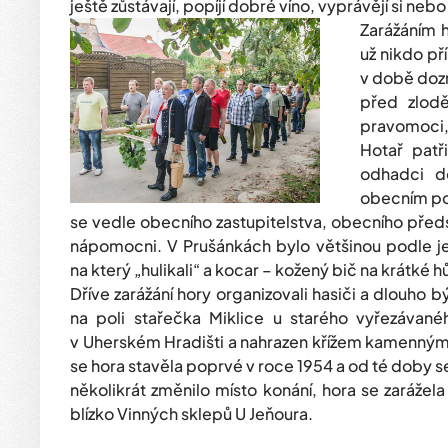
ještě zůstávají, popíjí dobré víno, vyprávějí si neb
Zarážáním 
už nikdo př
v době dozr
před zlod
pravomoci,
Hotař patř
odhadci d
obecním pol
se vedle obecního zastupitelstva, obecního předs
nápomocni. V Prušánkách bylo většinou podle jed
na který „hulikali“ a kocar – kožený bič na krátké h
Dříve zarážání hory organizovali hasiči a dlouho 
na poli stařečka Miklice u starého vyřezáva
v Uherském Hradišti a nahrazen křížem kamenný
se hora stavěla poprvé v roce 1954 a od té doby s
několikrát změnilo místo konání, hora se zarážel
blízko Vinných sklepů U Jeňoura.