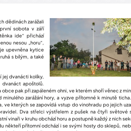
ých dědinách zarážali
první sobota v září
ěnka ide“ přichází
menou nesou „horu“,
 je upevněna kytice
ruhá s bílým, a také
jej dvanácti kolíky,
é dvanáct apoštolů.
ta obce pak při zapáleném ohni, ve kterém shoří věnec z mi
d minulého zarážání hory, a vyzve přítomné k minutě ticha
a, ve kterých se zapovídá vstup do vinohradu po jejich uza
avidel. Dva střelci výstřelem z pušek na čtyři světové 
ní vinaři v kruhu obchází horu a postupně každý z nich se
u někteří přítomní odchází i se svými hosty do sklepů, ne