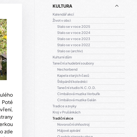
KULTURA
Kalendář akcí
Život v obci
Stalo se v roce 2025
Stalo se v roce 2024
Stalo se v roce 2023
Stalo se v roce 2022
Stalo se (archiv)
Kulturní dům
Taneční a hudební soubory
Nechorbend
Kapela starých časů
Štěpánští koledníci
Taneční studio N.C.O.D.
nulého
Cimbálová muzika Verbuňk
Cimbálová muzika Galán
. Poté
Tradice a zvyky
vření,
Kroj v Prušánkách
strany
Tradiční akce
kerkou
Novoroční ohňostroj
bo zde
Májové zpívání
O pohár starosty obce