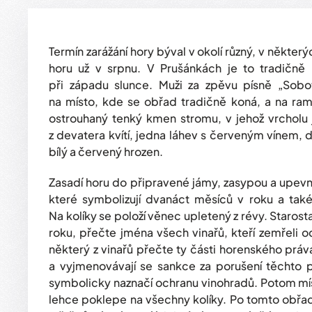
Termín zarážání hory býval v okolí různý, v někter
horu už v srpnu. V Prušánkách je to tradičně 
při západu slunce. Muži za zpěvu písně „Sobot
na místo, kde se obřad tradičně koná, a na ra
ostrouhaný tenký kmen stromu, v jehož vrcholu
z devatera kvítí, jedna láhev s červeným vínem, d
bílý a červený hrozen.
Zasadí horu do připravené jámy, zasypou a upevní 
které symbolizují dvanáct měsíců v roku a tak
Na kolíky se položí věnec upletený z révy. Staros
roku, přečte jména všech vinařů, kteří zemřeli o
některý z vinařů přečte ty části horenského práv
a vyjmenovávají se sankce za porušení těchto pr
symbolicky naznačí ochranu vinohradů. Potom míst
lehce poklepe na všechny kolíky. Po tomto obřad