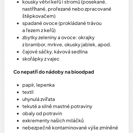
kousky větví keřů i stromů (posekané,
nastříhané, prořezané nebo zpracované
štěpkovačem)
spadané ovoce (prokládané trávou
a řezem z keřů)
zbytky zeleniny a ovoce: okrajky
z brambor, mrkve, okusky jablek, apod.
čajové sáčky, kávová sedlina
skořápky z vajec
Co nepatří do nádoby na bioodpad
papír, lepenka
textil
uhynulá zvířata
tekuté a silně mastné potraviny
obaly od potravin
exkrementy našich miláčků
nebezpečně kontaminované výše zmíněné