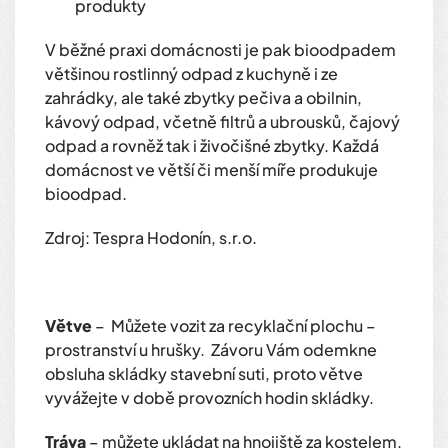
produkty
V běžné praxi domácnosti je pak bioodpadem
většinou rostlinný odpad z kuchyně i ze
zahrádky, ale také zbytky pečiva a obilnin,
kávový odpad, včetně filtrů a ubrousků, čajový
odpad a rovněž tak i živočišné zbytky. Každá
domácnost ve větší či menší míře produkuje
bioodpad.
Zdroj: Tespra Hodonín, s.r.o.
Větve
– Můžete vozit za recyklační plochu –
prostranství u hrušky. Závoru Vám odemkne
obsluha skládky stavební suti, proto větve
vyvážejte v době provozních hodin skládky.
Tráva
– můžete ukládat na hnojiště za kostelem.