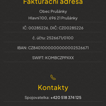
Fakturační adresa
Obec Prušánky
Hlavní 100, 696 21 Prušánky
IČ: 00285226, DIČ: CZ00285226
č. účtu: 2526671/0100
IBAN: CZ8401000000000002526671
SWIFT: KOMBCZPPXXX
Kontakty
Spojovatelka:
+420 518 374 125