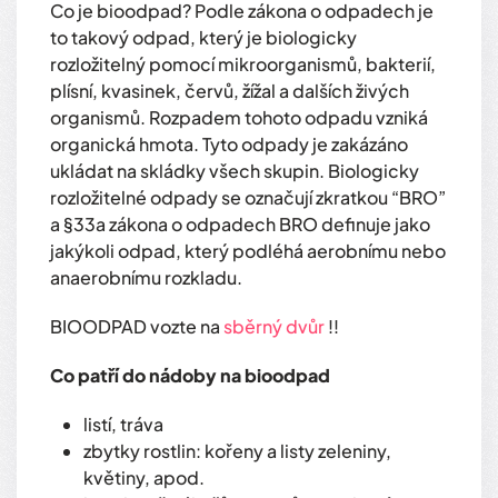
Co je bioodpad? Podle zákona o odpadech je
to takový odpad, který je biologicky
rozložitelný pomocí mikroorganismů, bakterií,
plísní, kvasinek, červů, žížal a dalších živých
organismů. Rozpadem tohoto odpadu vzniká
organická hmota. Tyto odpady je zakázáno
ukládat na skládky všech skupin. Biologicky
rozložitelné odpady se označují zkratkou “BRO”
a §33a zákona o odpadech BRO definuje jako
jakýkoli odpad, který podléhá aerobnímu nebo
anaerobnímu rozkladu.
BIOODPAD vozte na
sběrný dvůr
!!
Co patří do nádoby na bioodpad
listí, tráva
zbytky rostlin: kořeny a listy zeleniny,
květiny, apod.