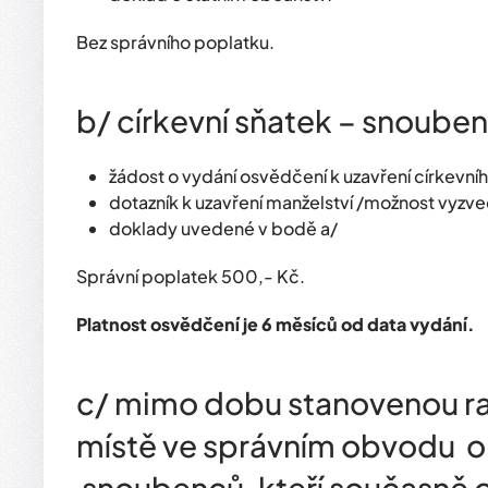
Bez správního poplatku.
b/ církevní sňatek – snoube
žádost o vydání osvědčení k uzavření církevní
dotazník k uzavření manželství /možnost vyzve
doklady uvedené v bodě a/
Správní poplatek 500,- Kč.
Platnost osvědčení je 6 měsíců od data vydání.
c/ mimo dobu stanovenou r
místě ve správním obvodu o
snoubenců, kteří současně 