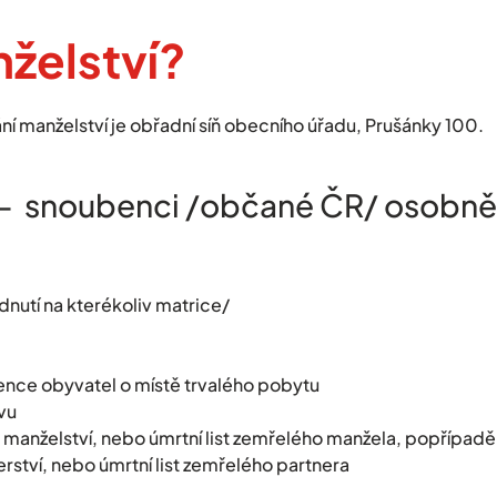
želství?
í manželství je obřadní síň obecního úřadu, Prušánky 100.
u – snoubenci /občané ČR/ osobně
dnutí na kterékoliv matrice/
dence obyvatel o místě trvalého pobytu
vu
anželství, nebo úmrtní list zemřelého manžela, popřípadě
ství, nebo úmrtní list zemřelého partnera