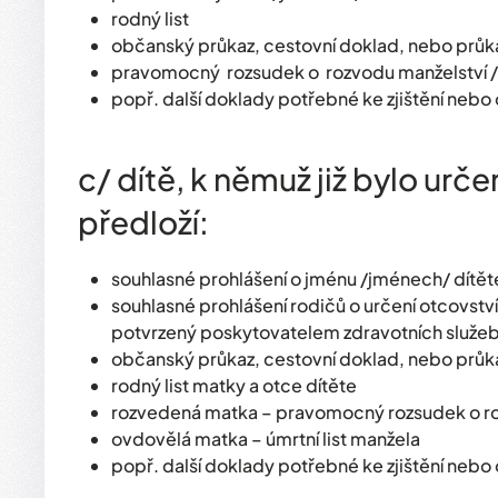
rodný list
občanský průkaz, cestovní doklad, nebo průka
pravomocný rozsudek o rozvodu manželství /
popř. další doklady potřebné ke zjištění nebo
c/ dítě, k němuž již bylo urč
předloží:
souhlasné prohlášení o jménu /jménech/ dítět
souhlasné prohlášení rodičů o určení otcovst
potvrzený poskytovatelem zdravotních služeb, 
občanský průkaz, cestovní doklad, nebo průka
rodný list matky a otce dítěte
rozvedená matka – pravomocný rozsudek o ro
ovdovělá matka – úmrtní list manžela
popř. další doklady potřebné ke zjištění nebo