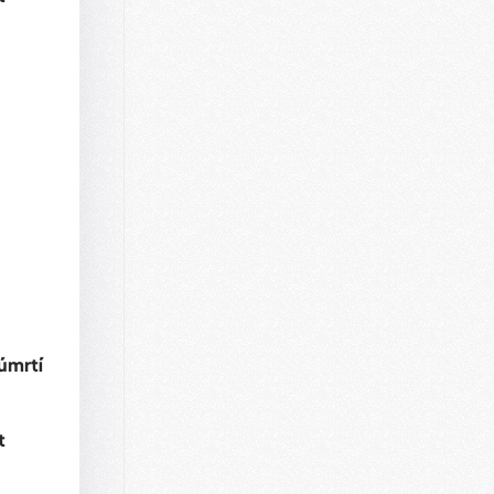
úmrtí
t