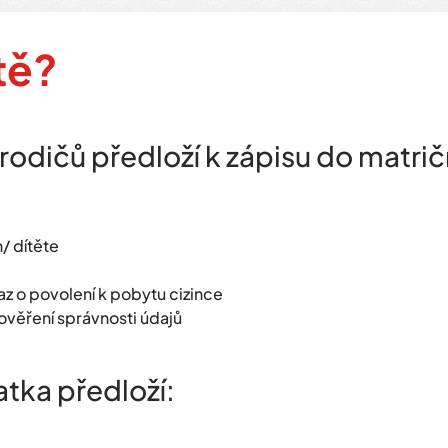
tě?
z rodičů předloží k zápisu do matrič
/ dítěte
z o povolení k pobytu cizince
 ověření správnosti údajů
tka předloží: