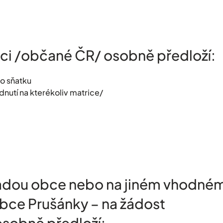
nci /občané ČR/ osobně předloží:
ho sňatku
dnutí na kterékoliv matrice/
adou obce nebo na jiném vhodné
bce Prušánky – na žádost
osobně předloží: