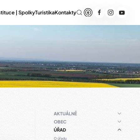
stituce | Spolky
Turistika
Kontakty
AKTUÁLNĚ
OBEC
ÚŘAD
O úřadu