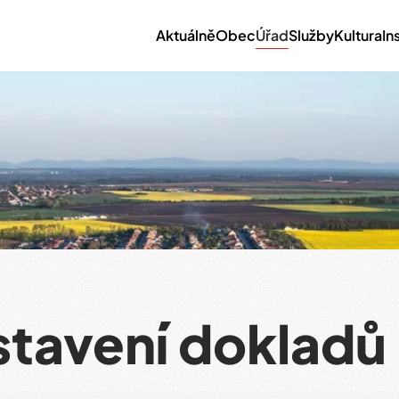
Aktuálně
Obec
Úřad
Služby
Kultura
In
stavení dokladů