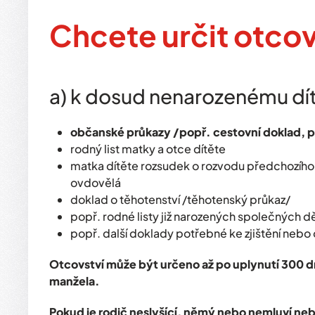
Chcete určit otcovs
a) k dosud nenarozenému dítě
občanské průkazy /popř. cestovní doklad, pr
rodný list matky a otce dítěte
matka dítěte rozsudek o rozvodu předchozího ma
ovdovělá
doklad o těhotenství /těhotenský průkaz/
popř. rodné listy již narozených společných dě
popř. další doklady potřebné ke zjištění nebo
Otcovství může být určeno až po uplynutí 300 d
manžela.
Pokud je rodič neslyšící, němý nebo nemluví neb