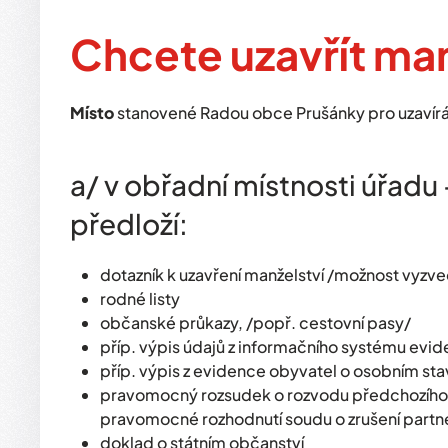
Chcete uzavřít man
Místo
stanovené Radou obce Prušánky pro uzavírán
a/ v obřadní místnosti úřad
předloží:
dotazník k uzavření manželství /možnost vyzve
rodné listy
občanské průkazy, /popř. cestovní pasy/
příp. výpis údajů z informačního systému evi
příp. výpis z evidence obyvatel o osobním sta
pravomocný rozsudek o rozvodu předchozího m
pravomocné rozhodnutí soudu o zrušení partner
doklad o státním občanství