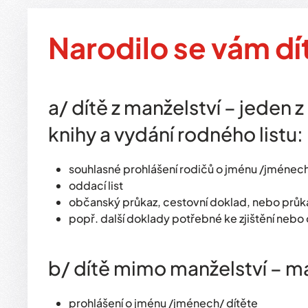
Narodilo se vám dí
a/ dítě z manželství – jeden 
knihy a vydání rodného listu:
souhlasné prohlášení rodičů o jménu /jménech
oddací list
občanský průkaz, cestovní doklad, nebo průka
popř. další doklady potřebné ke zjištění nebo
b/ dítě mimo manželství – ma
prohlášení o jménu /jménech/ dítěte