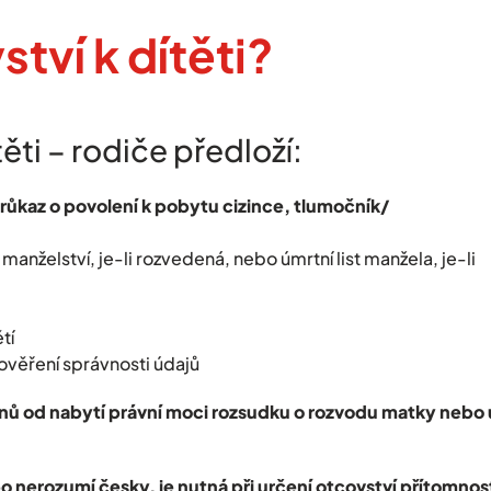
tví k dítěti?
ti – rodiče předloží:
ůkaz o povolení k pobytu cizince, tlumočník/
nželství, je-li rozvedená, nebo úmrtní list manžela, je-li
tí
 ověření správnosti údajů
nů od nabytí právní moci rozsudku o rozvodu matky nebo 
o nerozumí česky, je nutná při určení otcovství přítomnos