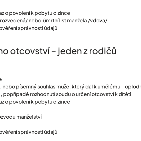
z o povolení k pobytu cizince
rozvedená/ nebo úmrtní list manžela /vdova/
 ověření správnosti údajů
eno otcovství – jeden z rodičů
e
ví, nebo písemný souhlas muže, který dal k umělému oplodn
popřípadě rozhodnutí soudu o určení otcovství k dítěti
z o povolení k pobytu cizince
zvodu manželství
 ověření správnosti údajů