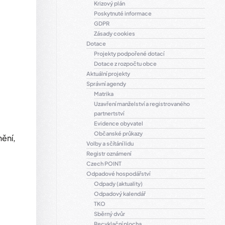
Krizový plán
Poskytnuté informace
GDPR
Zásady cookies
Dotace
Projekty podpořené dotací
Dotace z rozpočtu obce
Aktuální projekty
Správní agendy
Matrika
Uzavření manželství a registrovaného
partnertství
Evidence obyvatel
Občanské průkazy
ění,
Volby a sčítání lidu
Registr oznámení
Czech POINT
Odpadové hospodářství
Odpady (aktuality)
Odpadový kalendář
TKO
Sběrný dvůr
Recyklační plocha