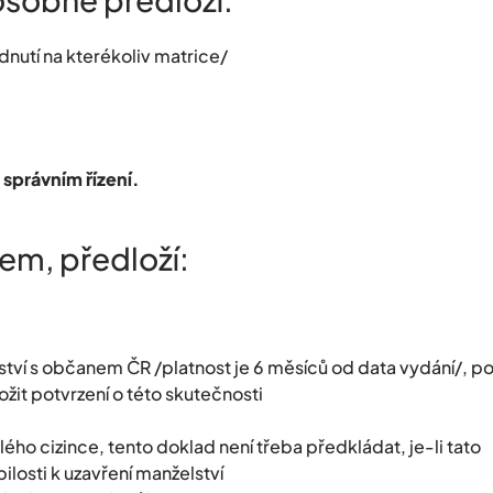
dnutí na kterékoliv matrice/
 správním řízení.
cem, předloží:
lství s občanem ČR /platnost je 6 měsíců od data vydání/, p
it potvrzení o této skutečnosti
lého cizince, tento doklad není třeba předkládat, je-li tato
losti k uzavření manželství