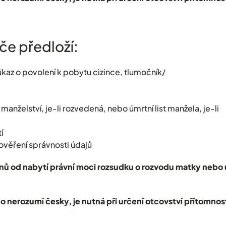
če předloží:
kaz o povolení k pobytu cizince, tlumočník/
nželství, je-li rozvedená, nebo úmrtní list manžela, je-li
í
 ověření správnosti údajů
nů od nabytí právní moci rozsudku o rozvodu matky nebo 
o nerozumí česky, je nutná při určení otcovství přítomnos