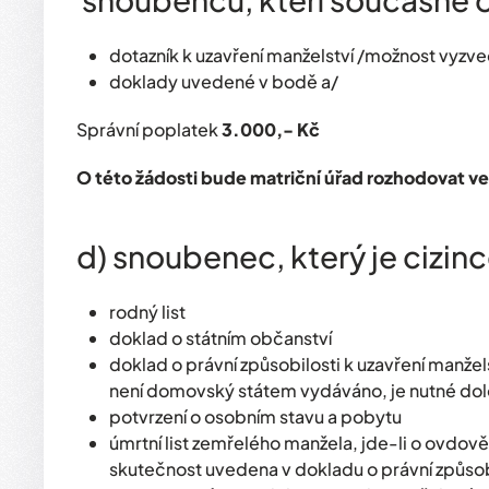
dotazník k uzavření manželství /možnost vyzve
doklady uvedené v bodě a/
Správní poplatek
3.000,- Kč
O této žádosti bude matriční úřad rozhodovat ve
d) snoubenec, který je cizin
rodný list
doklad o státním občanství
doklad o právní způsobilosti k uzavření manže
není domovský státem vydáváno, je nutné dolož
potvrzení o osobním stavu a pobytu
úmrtní list zemřelého manžela, jde-li o ovdově
skutečnost uvedena v dokladu o právní způsobi