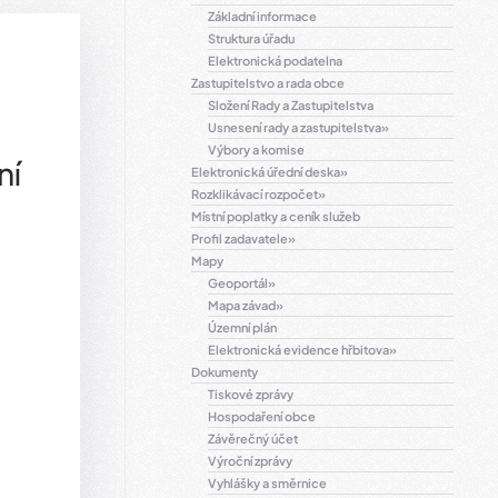
Základní informace
Struktura úřadu
Elektronická podatelna
Zastupitelstvo a rada obce
Složení Rady a Zastupitelstva
Usnesení rady a zastupitelstva
Výbory a komise
ní
Elektronická úřední deska
Rozklikávací rozpočet
Místní poplatky a ceník služeb
Profil zadavatele
Mapy
Geoportál
Mapa závad
Územní plán
Elektronická evidence hřbitova
Dokumenty
Tiskové zprávy
Hospodaření obce
Závěrečný účet
Výroční zprávy
Vyhlášky a směrnice