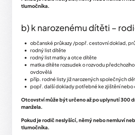
tlumočníka.
b) k narozenému dítěti – rodi
občanské průkazy /popř. cestovní doklad, prů
rodný list dítěte
rodný list matky a otce dítěte
matka dítěte rozsudek o rozvodu předchozího ma
ovdovělá
příp. rodné listy již narozených společných dět
popř. další doklady potřebné ke zjištění nebo
Otcovství může být určeno až po uplynutí 300 d
manžela.
Pokud je rodič neslyšící, němý nebo nemluví neb
tlumočníka.