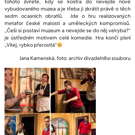
tohoto zvířete, kdy se kostra do nevejde nově
vybudovaného muzea a je třeba ji zkrátit právě o těch
sedm ocasních obratlů. Jde o hru realizovaných
metafor české malosti a uměleckých kompromisů.
„Češi si postaví muzeum a nevejde se do něj velryba?“
je ústředním motivem celé komedie. Hra končí písní
„Vítej, rybko přerostlá“
Jana Kamenská, foto: archiv divadelního souboru