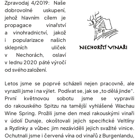
Zpravodaj 4/2019: Naše
dobrovolné uskupení,
jehož hlavním cílem je
propagace vinařství
a vinohradnictví, jakož
i popularizace našich
sklepních uliček
v Nechorách, oslaví
v lednu 2020 páté výročí
od svého založení.
Letos jsme se poprvé scházeli nejen pracovně, ale
vyrazili jsme i na výlet. Podívat se, jak se „to dělá jinde“.
První květnovou sobotu jsme se vypravili
do rakouského Spitzu na tamější vyhlášené Wachau
Wine Spring. Prožili jsme den mezi rakouskými vinaři
v údolí Dunaje, okoštovali jejich specifické Veltlíny
a Ryzlinky a vůbec jim nezáviděli jejich svažité vinice.
Ochutnali jsme i červená vína od vinařů z Burgenlandu,