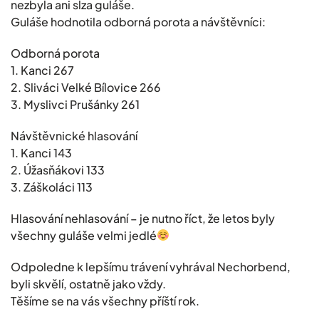
nezbyla ani slza guláše.
Guláše hodnotila odborná porota a návštěvníci:
Odborná porota
1. Kanci 267
2. Sliváci Velké Bílovice 266
3. Myslivci Prušánky 261
Návštěvnické hlasování
1. Kanci 143
2. Úžasňákovi 133
3. Záškoláci 113
Hlasování nehlasování – je nutno říct, že letos byly
všechny guláše velmi jedlé
Odpoledne k lepšímu trávení vyhrával Nechorbend,
byli skvělí, ostatně jako vždy.
Těšíme se na vás všechny příští rok.