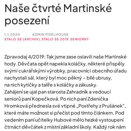
Naše čtvrté Martinské
posezení
1.1.2020
ADMIN PIXELHOUSE
STALO SE (ARCHIV)
,
STALO SE 2019
,
SENIORKY
Zpravodaj 4/2019: Tak jsme zase oslavili naše Martinské
hody. Děvčata opět napekla koláčky, některé přispěly
svými cukrářskými výrobky, pracovníci obecního úřadu
nachystali sál, který byl moc pěkný – bílé ubrusy,
na nich kytičky a talíře s koláčky a zákusky.
Zahájení se ujal pan starosta Zahradník a vedoucí
seniorů paní Kopečková. Po nich paní Zdenička
Hromková přednesla své vtipné „Postřehy z Prušánek“,
které máte možnost si přečíst pod tímto článkem. Pod
vedením paní učitelky Hubové mělo hezké vystoupení
čtrnáct děvčátek z místní základní školy. Každý rok nám