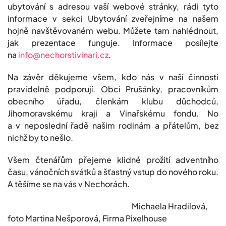
ubytování s adresou vaší webové stránky, rádi tyto
informace v sekci Ubytování zveřejníme na našem
hojně navštěvovaném webu. Můžete tam nahlédnout,
jak prezentace funguje. Informace posílejte
na
info@nechorstivinari.cz
.
Na závěr děkujeme všem, kdo nás v naší činnosti
pravidelně podporují. Obci Prušánky, pracovníkům
obecního úřadu, členkám klubu důchodců,
Jihomoravskému kraji a Vinařskému fondu. No
a v neposlední řadě našim rodinám a přátelům, bez
nichž by to nešlo.
Všem čtenářům přejeme klidné prožití adventního
času, vánočních svátků a šťastný vstup do nového roku.
A těšíme se na vás v Nechorách.
Michaela Hradilová,
foto Martina Nešporová, Firma Pixelhouse