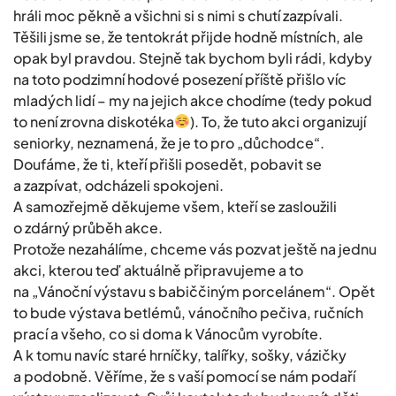
hráli moc pěkně a všichni si s nimi s chutí zazpívali.
Těšili jsme se, že tentokrát přijde hodně místních, ale
opak byl pravdou. Stejně tak bychom byli rádi, kdyby
na toto podzimní hodové posezení příště přišlo víc
mladých lidí – my na jejich akce chodíme (tedy pokud
to není zrovna diskotéka
). To, že tuto akci organizují
seniorky, neznamená, že je to pro „důchodce“.
Doufáme, že ti, kteří přišli posedět, pobavit se
a zazpívat, odcházeli spokojeni.
A samozřejmě děkujeme všem, kteří se zasloužili
o zdárný průběh akce.
Protože nezahálíme, chceme vás pozvat ještě na jednu
akci, kterou teď aktuálně připravujeme a to
na „Vánoční výstavu s babiččiným porcelánem“. Opět
to bude výstava betlémů, vánočního pečiva, ručních
prací a všeho, co si doma k Vánocům vyrobíte.
A k tomu navíc staré hrníčky, talířky, sošky, vázičky
a podobně. Věříme, že s vaší pomocí se nám podaří