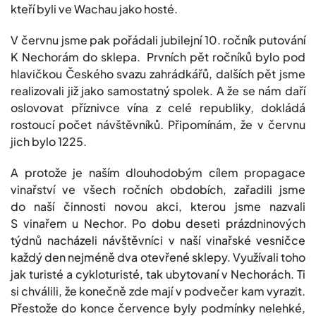
kteří byli ve Wachau jako hosté.
V červnu jsme pak pořádali jubilejní 10. ročník putování
K Nechorám do sklepa. Prvních pět ročníků bylo pod
hlavičkou Českého svazu zahrádkářů, dalších pět jsme
realizovali již jako samostatný spolek. A že se nám daří
oslovovat příznivce vína z celé republiky, dokládá
rostoucí počet návštěvníků. Připomínám, že v červnu
jich bylo 1225.
A protože je naším dlouhodobým cílem propagace
vinařství ve všech ročních obdobích, zařadili jsme
do naší činnosti novou akci, kterou jsme nazvali
S vinařem u Nechor. Po dobu deseti prázdninových
týdnů nacházeli návštěvníci v naší vinařské vesničce
každý den nejméně dva otevřené sklepy. Využívali toho
jak turisté a cykloturisté, tak ubytovaní v Nechorách. Ti
si chválili, že konečně zde mají v podvečer kam vyrazit.
Přestože do konce července byly podmínky nelehké,