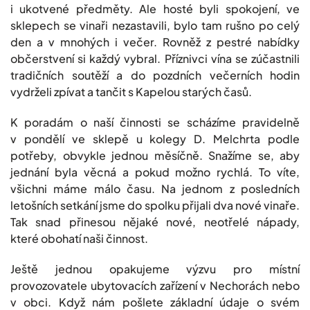
i ukotvené předměty. Ale hosté byli spokojení, ve
sklepech se vinaři nezastavili, bylo tam rušno po celý
den a v mnohých i večer. Rovněž z pestré nabídky
občerstvení si každý vybral. Příznivci vína se zúčastnili
tradičních soutěží a do pozdních večerních hodin
vydrželi zpívat a tančit s Kapelou starých časů.
K poradám o naší činnosti se scházíme pravidelně
v pondělí ve sklepě u kolegy D. Melchrta podle
potřeby, obvykle jednou měsíčně. Snažíme se, aby
jednání byla věcná a pokud možno rychlá. To víte,
všichni máme málo času. Na jednom z posledních
letošních setkání jsme do spolku přijali dva nové vinaře.
Tak snad přinesou nějaké nové, neotřelé nápady,
které obohatí naši činnost.
Ještě jednou opakujeme výzvu pro místní
provozovatele ubytovacích zařízení v Nechorách nebo
v obci. Když nám pošlete základní údaje o svém