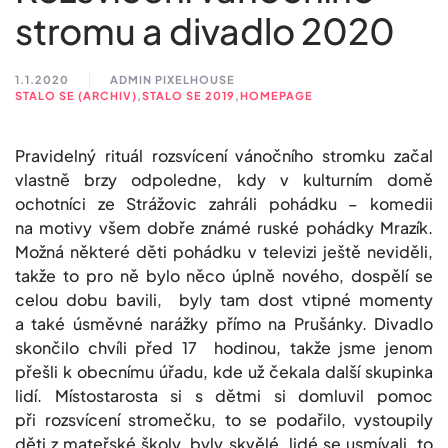
stromu a divadlo 2020
1.1.2020
ADMIN PIXELHOUSE
STALO SE (ARCHIV)
,
STALO SE 2019
,
HOMEPAGE
Pravidelný rituál rozsvícení vánočního stromku začal
vlastně brzy odpoledne, kdy v kulturním domě
ochotníci ze Strážovic zahráli pohádku – komedii
na motivy všem dobře známé ruské pohádky Mrazík.
Možná některé děti pohádku v televizi ještě neviděli,
takže to pro ně bylo něco úplně nového, dospělí se
celou dobu bavili, byly tam dost vtipné momenty
a také úsměvné narážky přímo na Prušánky. Divadlo
skončilo chvíli před 17 hodinou, takže jsme jenom
přešli k obecnímu úřadu, kde už čekala další skupinka
lidí. Místostarosta si s dětmi si domluvil pomoc
při rozsvícení stromečku, to se podařilo, vystoupily
děti z mateřské školy, byly skvělé, lidé se usmívali, to