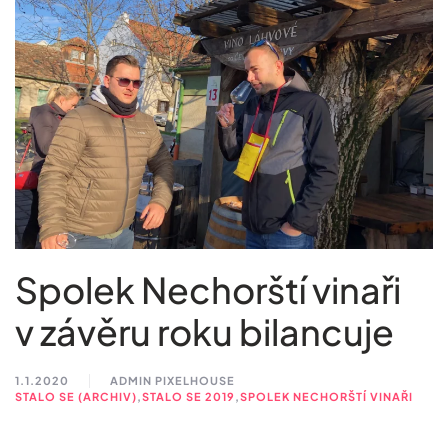
Spolek Nechorští vinaři
v závěru roku bilancuje
1.1.2020
ADMIN PIXELHOUSE
STALO SE (ARCHIV)
,
STALO SE 2019
,
SPOLEK NECHORŠTÍ VINAŘI