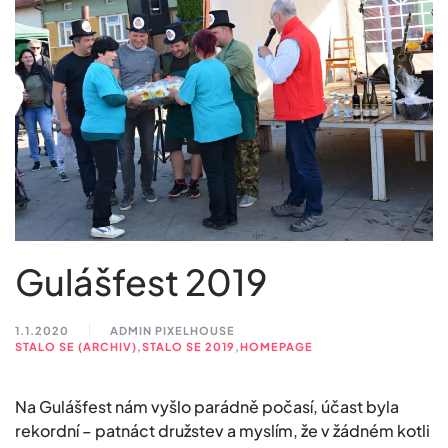
Gulášfest 2019
1.1.2020
ADMIN PIXELHOUSE
STALO SE (ARCHIV)
,
STALO SE 2019
,
HOMEPAGE
Na Gulášfest nám vyšlo parádně počasí, účast byla
rekordní – patnáct družstev a myslím, že v žádném kotli