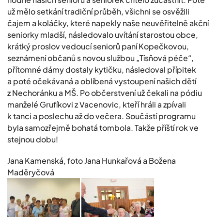
už mělo setkání tradiční průběh, všichni se osvěžili
čajem a koláčky, které napekly naše neuvěřitelně akční
seniorky mladší, následovalo uvítání starostou obce,
krátký proslov vedoucí seniorů paní Kopečkovou,
seznámení občanů s novou službou „Tísňová péče“,
přítomné dámy dostaly kytičku, následoval přípitek
a poté očekávaná a oblíbená vystoupení našich dětí
z Nechoránku a MŠ. Po občerstvení už čekali na pódiu
manželé Grufíkovi z Vacenovic, kteří hráli a zpívali
k tanci a poslechu až do večera. Součástí programu
byla samozřejmě bohatá tombola. Takže příští rok ve
stejnou dobu!
Jana Kamenská, foto Jana Hunkařová a Božena
Maděryčová