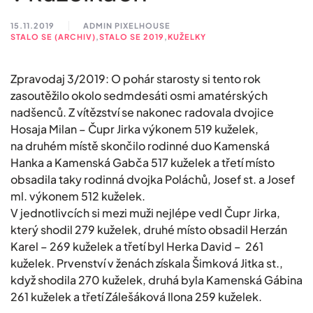
15.11.2019
ADMIN PIXELHOUSE
STALO SE (ARCHIV)
,
STALO SE 2019
,
KUŽELKY
Zpravodaj 3/2019: O pohár starosty si tento rok
zasoutěžilo okolo sedmdesáti osmi amatérských
nadšenců. Z vítězství se nakonec radovala dvojice
Hosaja Milan – Čupr Jirka výkonem 519 kuželek,
na druhém místě skončilo rodinné duo Kamenská
Hanka a Kamenská Gabča 517 kuželek a třetí místo
obsadila taky rodinná dvojka Poláchů, Josef st. a Josef
ml. výkonem 512 kuželek.
V jednotlivcích si mezi muži nejlépe vedl Čupr Jirka,
který shodil 279 kuželek, druhé místo obsadil Herzán
Karel – 269 kuželek a třetí byl Herka David – 261
kuželek. Prvenství v ženách získala Šimková Jitka st.,
když shodila 270 kuželek, druhá byla Kamenská Gábina
261 kuželek a třetí Zálešáková Ilona 259 kuželek.