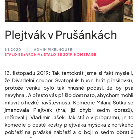
Plejtvák v Prušánkách
1.1.2020
ADMIN PIXELHOUSE
STALO SE (ARCHIV)
,
STALO SE 2019
,
HOMEPAGE
12. listopadu 2019: Tak tentokrát jsme si fakt mysleli,
že Divadelní soubor Svatopluk bude hrát přesilovku,
protože venku bylo tak hnusné počasí, že by psa
nevyhnal. A přesto vás přišlo dost nato, abychom mohli
mluvit o hezké návštěvnosti. Komedie Milana Šotka se
jmenovala Plejtvák (hra, jíž chybí sedm obrazů),
režíroval ji Vladimír Jašek. Jak stálo v programu, je to
komedie o cestě kostry plejtváka myšoka z norského
pobřeží na pražské nábřeží a o boji o sedm obratlů