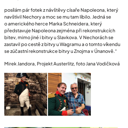
posílám pár fotek z návštěvy císaře Napoleona, který
navštívil Nechory a moc se mu tam líbilo. Jedná se
o amerického herce Marka Schneidera, který
představuje Napoleona zejména při rekonstrukcích
bitev, mimo jiné i bitvy u Slavkova. V Nechorách se
zastavil po cestě z bitvy u Wagramu a o tomto víkendu
se zúčastní rekonstrukce bitvy u Znojma v Únanově.“
Mirek Jandora, Projekt Austerlitz, foto Jana Vodičková