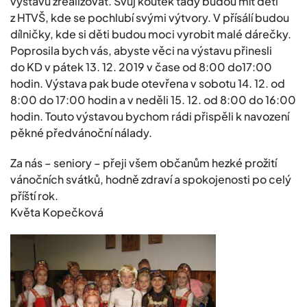
výstavu zrealizovat. Svůj koutek tady budou mít děti
z HTVŠ, kde se pochlubí svými výtvory. V přísálí budou
dílničky, kde si děti budou moci vyrobit malé dárečky.
Poprosila bych vás, abyste věci na výstavu přinesli
do KD v pátek 13. 12. 2019 v čase od 8:00 do17:00
hodin. Výstava pak bude otevřena v sobotu 14. 12. od
8:00 do 17:00 hodin a v neděli 15. 12. od 8:00 do 16:00
hodin. Touto výstavou bychom rádi přispěli k navození
pěkné předvánoční nálady.
Za nás – seniory – přeji všem občanům hezké prožití
vánočních svátků, hodně zdraví a spokojenosti po celý
příští rok.
Květa Kopečková