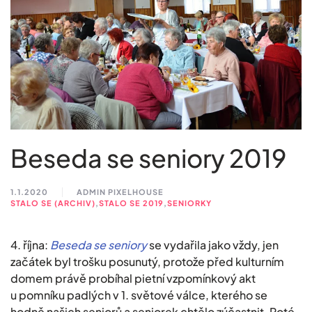
Beseda se seniory 2019
1.1.2020
ADMIN PIXELHOUSE
STALO SE (ARCHIV)
,
STALO SE 2019
,
SENIORKY
4. října:
Beseda se seniory
se vydařila jako vždy, jen
začátek byl trošku posunutý, protože před kulturním
domem právě probíhal pietní vzpomínkový akt
u pomníku padlých v 1. světové válce, kterého se
hodně našich seniorů a seniorek chtělo zúčastnit. Poté