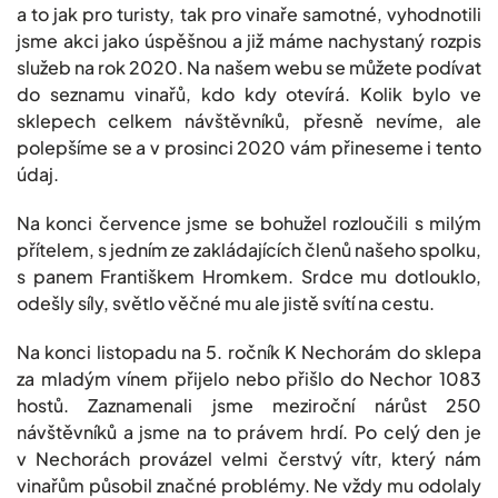
a to jak pro turisty, tak pro vinaře samotné, vyhodnotili
jsme akci jako úspěšnou a již máme nachystaný rozpis
služeb na rok 2020. Na našem webu se můžete podívat
do seznamu vinařů, kdo kdy otevírá. Kolik bylo ve
sklepech celkem návštěvníků, přesně nevíme, ale
polepšíme se a v prosinci 2020 vám přineseme i tento
údaj.
Na konci července jsme se bohužel rozloučili s milým
přítelem, s jedním ze zakládajících členů našeho spolku,
s panem Františkem Hromkem. Srdce mu dotlouklo,
odešly síly, světlo věčné mu ale jistě svítí na cestu.
Na konci listopadu na 5. ročník K Nechorám do sklepa
za mladým vínem přijelo nebo přišlo do Nechor 1083
hostů. Zaznamenali jsme meziroční nárůst 250
návštěvníků a jsme na to právem hrdí. Po celý den je
v Nechorách provázel velmi čerstvý vítr, který nám
vinařům působil značné problémy. Ne vždy mu odolaly