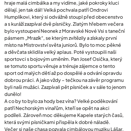
hraje malá cimbálka a my vidíme, jaké pokroky kluci
dělají. jen tak dál! Velká pochvala patří Ondrovi
Humplíkovi, který si odvážně stoupl před obecenstvo
a s kuráží zazpíval dvě písničky. Zlatým hřebem večera
bylo vystoupení Neonek z Moravské Nové Vsi s taneční
pásmem „Mrazík“, se kterým zvítězily a získaly první
místo na Mistrovství světa juniorů. Bylo to moc pěkné
a děvčata sklidila velký aplaus. Poté vystoupili naši
sportovci s bojovým uměním. Pan Josef Osička, který
se tomuto sportu věnuje a trénuje zájemce o tento
sport od malých dětí až po dospělé a odvání opravdu
dobrou práci. A jako vždy – tečkou na závěr programu
byli naši mužáci. Zazpívali pět písniček a v sále to jenom
dunělo!
A co by to bylo za hody bez vína? Velké poděkování
patří Nechorským vinařům, kteří se opět na akci
podíleli. Zároveň moc děkujeme Kapele starých časů,
která svými písničkami přispěla k dobré náladě.
Večer si naše chasa pozvala cimbálovou muziku Lášar,