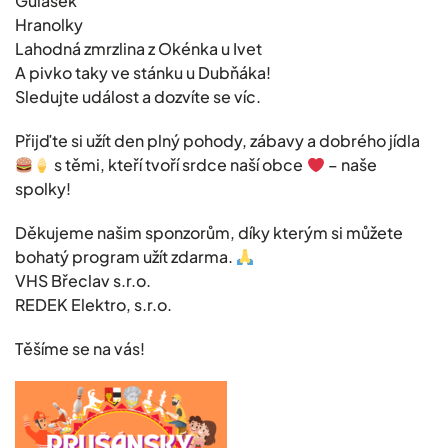
Gulášek
Hranolky
Lahodná zmrzlina z Okénka u Ivet
A pivko taky ve stánku u Dubňáka!
Sledujte událost a dozvíte se víc.
Přijďte si užít den plný pohody, zábavy a dobrého jídla
s těmi, kteří tvoří srdce naší obce
– naše
spolky!
Děkujeme našim sponzorům, díky kterým si můžete
bohatý program užít zdarma.
VHS Břeclav s.r.o.
REDEK Elektro, s.r.o.
Těšíme se na vás!