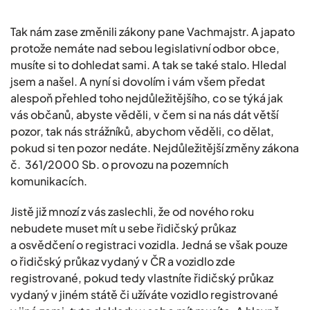
Tak nám zase změnili zákony pane Vachmajstr. A japato
protože nemáte nad sebou legislativní odbor obce,
musíte si to dohledat sami. A tak se také stalo. Hledal
jsem a našel. A nyní si dovolím i vám všem předat
alespoň přehled toho nejdůležitějšího, co se týká jak
vás občanů, abyste věděli, v čem si na nás dát větší
pozor, tak nás strážníků, abychom věděli, co dělat,
pokud si ten pozor nedáte. Nejdůležitější změny zákona
č. 361/2000 Sb. o provozu na pozemních
komunikacích.
Jistě již mnozí z vás zaslechli, že od nového roku
nebudete muset mít u sebe řidičský průkaz
a osvědčení o registraci vozidla. Jedná se však pouze
o řidičský průkaz vydaný v ČR a vozidlo zde
registrované, pokud tedy vlastníte řidičský průkaz
vydaný v jiném státě či užíváte vozidlo registrované