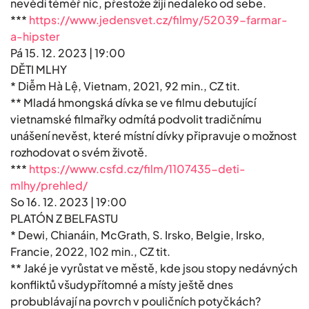
nevědí téměř nic, přestože žijí nedaleko od sebe.
***
https://www.jedensvet.cz/filmy/52039-farmar-
a-hipster
Pá 15. 12. 2023 | 19:00
DĚTI MLHY
* Diễm Hà Lệ, Vietnam, 2021, 92 min., CZ tit.
** Mladá hmongská dívka se ve filmu debutující
vietnamské filmařky odmítá podvolit tradičnímu
unášení nevěst, které místní dívky připravuje o možnost
rozhodovat o svém životě.
***
https://www.csfd.cz/film/1107435-deti-
mlhy/prehled/
So 16. 12. 2023 | 19:00
PLATÓN Z BELFASTU
* Dewi, Chianáin, McGrath, S. Irsko, Belgie, Irsko,
Francie, 2022, 102 min., CZ tit.
** Jaké je vyrůstat ve městě, kde jsou stopy nedávných
konfliktů všudypřítomné a místy ještě dnes
probublávají na povrch v pouličních potyčkách?