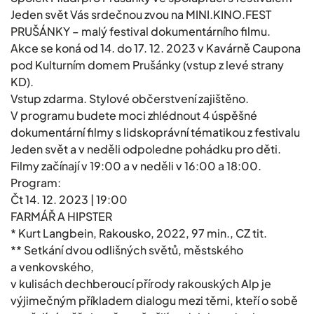
Jeden svět Vás srdečnou zvou na MINI.KINO.FEST
PRUŠÁNKY – malý festival dokumentárního filmu.
Akce se koná od 14. do 17. 12. 2023 v Kavárně Caupona
pod Kulturním domem Prušánky (vstup z levé strany
KD).
Vstup zdarma. Stylové občerstvení zajištěno.
V programu budete moci zhlédnout 4 úspěšné
dokumentární filmy s lidskoprávní tématikou z festivalu
Jeden svět a v neděli odpoledne pohádku pro děti.
Filmy začínají v 19:00 a v neděli v 16:00 a 18:00.
Program:
Čt 14. 12. 2023 | 19:00
FARMÁŘ A HIPSTER
* Kurt Langbein, Rakousko, 2022, 97 min., CZ tit.
** Setkání dvou odlišných světů, městského
a venkovského,
v kulisách dechberoucí přírody rakouských Alp je
výjimečným příkladem dialogu mezi těmi, kteří o sobě