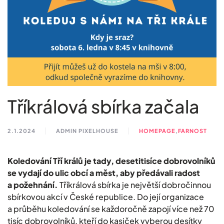
Tříkrálová sbírka začala
2.1.2024
ADMIN PIXELHOUSE
HOMEPAGE
,
FARNOST
Koledování Tří králů je tady, desetitisíce dobrovolníků
se vydají do ulic obcí a měst, aby předávali radost
a požehnání.
Tříkrálová sbírka je největší dobročinnou
sbírkovou akcí v České republice. Do její organizace
a průběhu koledování se každoročně zapojí více než 70
tisíc dobrovolníků, kteří do kasiček vyberou desítky