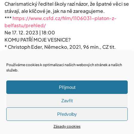
Charismatický ředitel školy razí názor, že špatné věci se
stávají, ale klíčové je, jak na ně zareagujeme.
***
https://www.csfd.cz/film/1106031-platon-z-
belfastu/prehled/
Ne 17. 12. 2023 | 18:00
KOMU PATŘÍ MOJE VESNICE?
* Christoph Eder, Německo, 2021, 96 min., CZ tit.
** Vykácený les, kde si hrávaly děti z Göhrenu, střídá
luxusní hotel s lanovkou. Pohár trpělivosti místních ale
Používáme cookies k optimalizaci našich webových stránek a našich
přetéká a komunální volby se blíží. Příběh o síle
služeb.
lokálního aktivismu natočil göhrenský rodák Christoph
Eder.
Příjmout
***
https://promitejity.cz/detail…/114-komu-patri-
moje-vesnice
Zavřít
MINI.KINO.FEST DĚTEM:
Ne 17. 12. 2023 | 16:00
Předvolby
MYŠKA A MEDVĚD NA CESTÁCH
* Julien Chheng, Jean-Christophe Roger, Francie,
Zásady cookies
Lucembursko, 2022, 80 min., CZ dab.