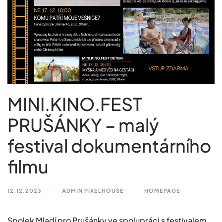
MINI.KINO.FEST
PRUŠÁNKY – malý
festival dokumentárního
filmu
12.12.2023
ADMIN PIXELHOUSE
HOMEPAGE
Spolek Mladí pro Prušánky ve spolupráci s festivalem