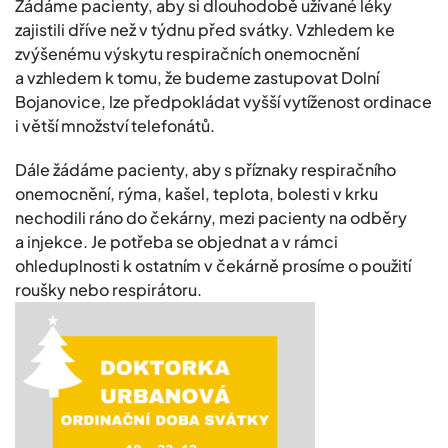
Žádáme pacienty, aby si dlouhodobě užívané léky
zajistili dříve než v týdnu před svátky. Vzhledem ke
zvýšenému výskytu respiračních onemocnění
a vzhledem k tomu, že budeme zastupovat Dolní
Bojanovice, lze předpokládat vyšší vytíženost ordinace
i větší množství telefonátů.
Dále žádáme pacienty, aby s příznaky respiračního
onemocnění, rýma, kašel, teplota, bolesti v krku
nechodili ráno do čekárny, mezi pacienty na odběry
a injekce. Je potřeba se objednat a v rámci
ohleduplnosti k ostatním v čekárně prosíme o použití
roušky nebo respirátoru.