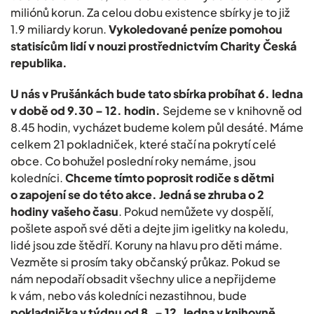
miliónů korun. Za celou dobu existence sbírky je to již
1.9 miliardy korun.
Vykoledované peníze pomohou
statisícům lidí v nouzi prostřednictvím Charity Česká
republika.
U nás v Prušánkách bude tato sbírka probíhat 6. ledna
v době od 9.30 – 12. hodin.
Sejdeme se v knihovně od
8.45 hodin, vycházet budeme kolem půl desáté. Máme
celkem 21 pokladniček, které stačí na pokrytí celé
obce. Co bohužel poslední roky nemáme, jsou
koledníci.
Chceme tímto poprosit rodiče s dětmi
o zapojení se do této akce. Jedná se zhruba o 2
hodiny vašeho času
. Pokud nemůžete vy dospělí,
pošlete aspoň své děti a dejte jim igelitky na koledu,
lidé jsou zde štědří. Koruny na hlavu pro děti máme.
Vezměte si prosím taky občanský průkaz. Pokud se
nám nepodaří obsadit všechny ulice a nepřijdeme
k vám, nebo vás koledníci nezastihnou, bude
pokladnička v týdnu od 8. – 12. ledna v knihovně