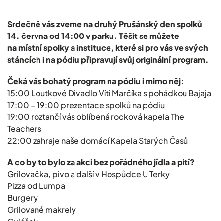
Srdečně vás zveme na druhý Prušánský den spolků
14. června od 14:00 v parku. Těšit se můžete
na místní spolky a instituce, které si pro vás ve svých
stáncích i na pódiu připravují svůj originální program.
Čeká vás bohatý program na pódiu i mimo něj:
15:00 Loutkové Divadlo Víti Marčíka s pohádkou Bajaja
17:00 – 19:00 prezentace spolků na pódiu
19:00 roztančí vás oblíbená rocková kapela The
Teachers
22:00 zahraje naše domácí Kapela Starých Časů
A co by to bylo za akci bez pořádného jídla a pití?
Grilovačka, pivo a další v Hospůdce U Terky
Pizza od Lumpa
Burgery
Grilované makrely