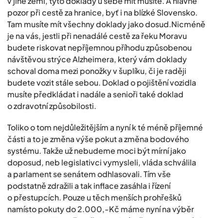
v jiné zemi, tyto doklady u sebe mít musíte. A hlavně
pozor při cestě za hranice, byť i na blízké Slovensko.
Tam musíte mít všechny doklady jako dosud.Nicméně
je na vás, jestli při nenadálé cestě za řeku Moravu
budete riskovat nepříjemnou příhodu způsobenou
návštěvou strýce Alzheimera, který vám doklady
schoval doma mezi ponožky v šuplíku, či je raději
budete vozit stále sebou. Doklad o pojištění vozidla
musíte předkládat i nadále a senioři také doklad
o zdravotní způsobilosti.
Toliko o tom nejdůležitějším a nyní k té méně příjemné
části a to je změna výše pokut a změna bodového
systému. Takže už nebudeme moci být mírní jako
doposud, neb legislativci vymysleli, vláda schválila
a parlament se senátem odhlasovali. Tím vše
podstatně zdražili a tak inflace zasáhla i řízení
o přestupcích. Pouze u těch menších prohřešků
namísto pokuty do 2.000,-Kč máme nyní na výběr