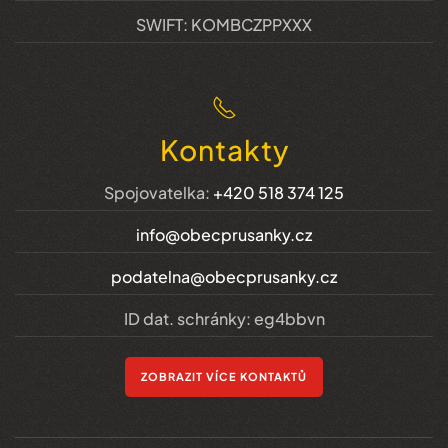
SWIFT: KOMBCZPPXXX
Kontakty
Spojovatelka:
+420 518 374 125
info@obecprusanky.cz
podatelna@obecprusanky.cz
ID dat. schránky: eg4bbvn
ZOBRAZIT VÍCE KONTAKTŮ