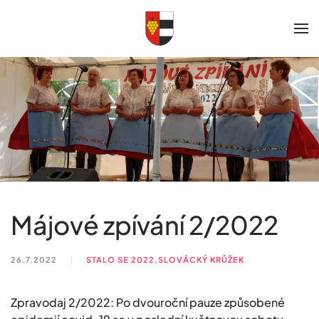
Skip to main content
Májové zpívání 2/2022
26.7.2022
STALO SE 2022
,
SLOVÁCKÝ KRŮŽEK
Zpravodaj 2/2022: Po dvouroční pauze způsobené