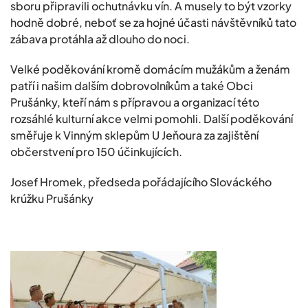
sboru připravili ochutnávku vín. A musely to být vzorky
hodně dobré, neboť se za hojné účasti návštěvníků tato
zábava protáhla až dlouho do noci.
Velké poděkování kromě domácím mužákům a ženám
patří i našim dalším dobrovolníkům a také Obci
Prušánky, kteří nám s přípravou a organizací této
rozsáhlé kulturní akce velmi pomohli. Další poděkování
směřuje k Vinným sklepům U Jeňoura za zajištění
občerstvení pro 150 účinkujících.
Josef Hromek, předseda pořádajícího Slováckého
krúžku Prušánky