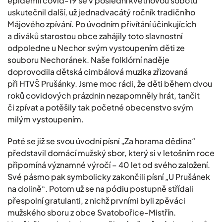
epidemií covid-19 se v poslední květnovou sobotu
uskutečnil další, už jednadvacátý ročník tradičního
Májového zpívání. Po úvodním přivítání účinkujících
a diváků starostou obce zahájily toto slavnostní
odpoledne u Nechor svým vystoupením děti ze
souboru Nechoránek. Naše folklórní naděje
doprovodila dětská cimbálová muzika zřizovaná
při HTVŠ Prušánky. Jsme moc rádi, že děti během dvou
roků covidových prázdnin nezapomněly hrát, tančit
či zpívat a potěšily tak početné obecenstvo svým
milým vystoupením.
Poté se již se svou úvodní písní „Za horama dědina“
představil domácí mužský sbor, který si v letošním roce
připomíná významné výročí – 40 let od svého založení.
Své pásmo pak symbolicky zakončili písní „U Prušánek
na dolině“. Potom už se na pódiu postupně střídali
přespolní gratulanti, z nichž prvními byli zpěváci
mužského sboru z obce Svatobořice-Mistřín.