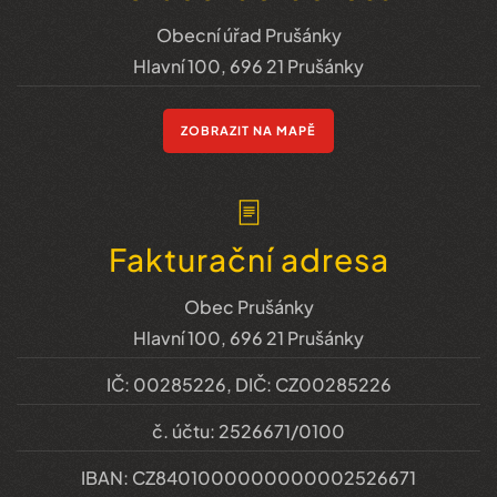
Obecní úřad Prušánky
Hlavní 100, 696 21 Prušánky
ZOBRAZIT NA MAPĚ
Fakturační adresa
Obec Prušánky
Hlavní 100, 696 21 Prušánky
IČ: 00285226, DIČ: CZ00285226
č. účtu: 2526671/0100
IBAN: CZ8401000000000002526671