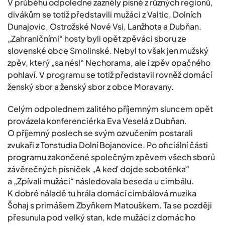
V průběhu odpoledne zazněly písně z různých regionů,
divákům se totiž představili mužáci z Valtic, Dolních
Dunajovic, Ostrožské Nové Vsi, Lanžhota a Dubňan.
„Zahraničními“ hosty byli opět zpěváci sboru ze
slovenské obce Smolinské. Nebyl to však jen mužský
zpěv, který „sa nésl“ Nechorama, ale i zpěv opačného
pohlaví. V programu se totiž představil rovněž domácí
ženský sbor a ženský sbor z obce Moravany.
Celým odpolednem zalitého příjemným sluncem opět
provázela konferenciérka Eva Veselá z Dubňan.
O příjemný poslech se svým ozvučením postarali
zvukaři z Tonstudia Dolní Bojanovice. Po oficiální části
programu zakončené společným zpěvem všech sborů
závěrečných písniček „A keď dojde sobotěnka“
a „Zpívali mužáci“ následovala beseda u cimbálu.
K dobré náladě tu hrála domácí cimbálová muzika
Šohaj s primášem Zbyňkem Matouškem. Ta se později
přesunula pod velký stan, kde mužáci z domácího