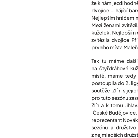
že k nám jezdí hodně
dvojice – hájící b
Nejlepším hráčem m
Mezi ženami zvítěz
kuželek. Nejlepším
zvítězila dvojice P
prvního místa Maleň
Tak tu máme další 
na čtyřdráhové kuž
místě, máme tedy n
postoupila do 2. li
soutěže Zlín, s jej
pro tuto sezónu zas
Zlín a k tomu Jihl
České Budějovice. T
reprezentant Novák 
sezónu a družstvo
z nejmladších družs