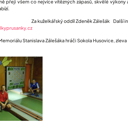
ně přeji všem co nejvíce vítězných zápasů, skvělé výkony a
bízí.
ký oddíl Zdeněk Zálešák Další inform
lkyprusanky.cz
 Memoriálu Stanislava Zálešáka hráči Sokola Husovice, zleva