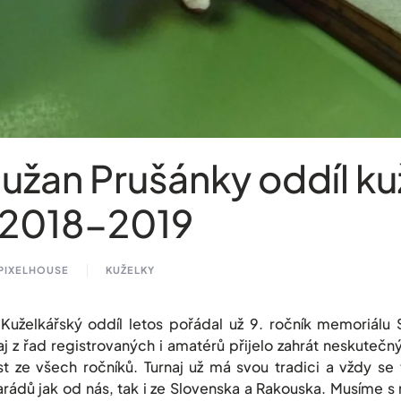
užan Prušánky oddíl ku
 2018-2019
PIXELHOUSE
KUŽELKY
Kuželkářský oddíl letos pořádal už 9. ročník memoriálu S
naj z řad registrovaných i amatérů přijelo zahrát neskutečn
st ze všech ročníků. Turnaj už má svou tradici a vždy se
ádů jak od nás, tak i ze Slovenska a Rakouska. Musíme s 