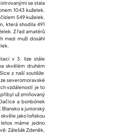
gistrovanými se stala
konem 1043 kuželek.
číslem 549 kuželek.
, která shodila 491
elek. Z řad amatérů
ích mezi muži dosáhl
lek.
aci v 3. lize stále
i na skvělém druhém
Sice z naší soutěže
en ze severomoravské
ch vzdáleností je to
 přibyl už zmiňovaný
, Dačice a bonbónek
 Blansko a juniorský
 skvěle jako loňskou
I letos máme jedno
avě: Zálešák Zdeněk,