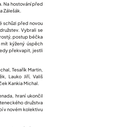
a. Na hostování před
a Zálešák.
vé schůzi před novou
družstev. Vybrali se
prostý, postup béčka
 mít kýžený úspěch
y překvapit, jestli
chal, Tesařík Martin,
, Lauko Jiří, Vališ
áček Kankia Michal.
nada, hraní ukončil
steneckého družstva
íbí v novém kolektivu