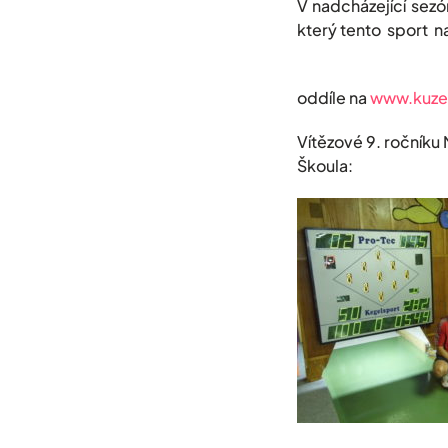
V nadcházející sezó
který tento sport na
Za kuželkářs
oddíle na
www.kuze
Vítězové 9. ročníku
Škoula: