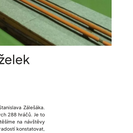
želek
tanislava Zálešáka.
ých 288 hráčů. Je to
 těšíme na návštěvy
radostí konstatovat,