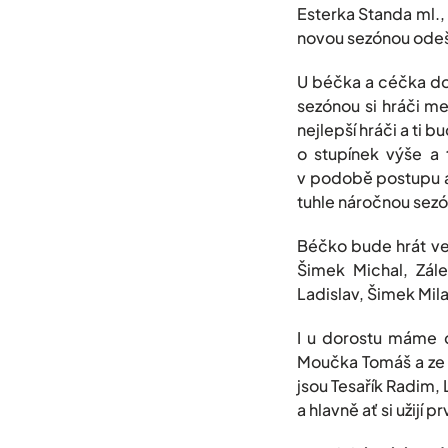
Esterka Standa ml.,
novou sezónou odešl
U béčka a céčka doš
sezónou si hráči me
nejlepší hráči a ti
o stupínek výše a
v podobě postupu a
tuhle náročnou sezón
Béčko bude hrát ve s
Šimek Michal, Zále
Ladislav, Šimek Mila
I u dorostu máme d
Moučka Tomáš a ze 
jsou Tesařík Radim, 
a hlavně ať si užijí 