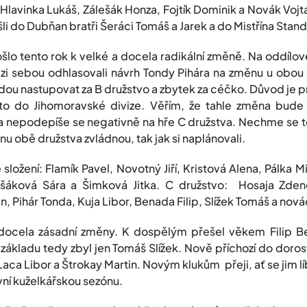
 Hlavinka Lukáš, Zálešák Honza, Fojtík Dominik a Novák Vojt
i do Dubňan bratři Šeráci Tomáš a Jarek a do Mistřína Stand
lo tento rok k velké a docela radikální změně. Na oddílo
zi sebou odhlasovali návrh Tondy Pihára na změnu u obou 
 budou nastupovat za B družstvo a zbytek za céčko. Důvod je 
 to do Jihomoravské divize. Věřím, že tahle změna bude
 nepodepíše se negativně na hře C družstva. Nechme se ted
u obě družstva zvládnou, tak jak si naplánovali.
ložení: Flamík Pavel, Novotný Jiří, Kristová Alena, Pálka Mi
šáková Sára a Šimková Jitka. C družstvo: Hosaja Zdeněk
n, Pihár Tonda, Kuja Libor, Benada Filip, Slížek Tomáš a nov
ocela zásadní změny. K dospělým přešel věkem Filip Be
základu tedy zbyl jen Tomáš Slížek. Nově příchozí do doro
Laca Libor a Štrokay Martin. Novým klukům přeji, ať se jim l
první kuželkářskou sezónu.