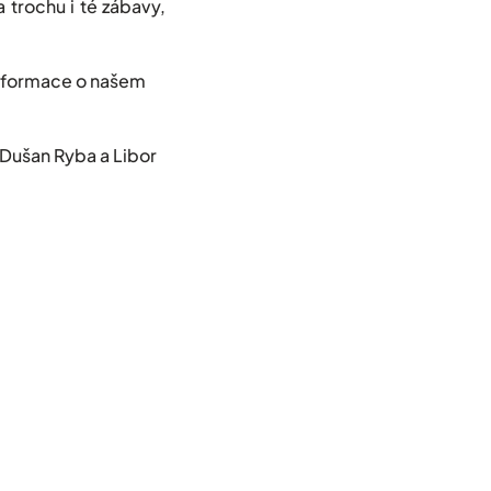
 trochu i té zábavy,
ace o našem
 Dušan Ryba a Libor