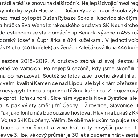
 rádi a těší se znovu na další ročník. Nejlepší dvojicí mezi re
arvy interligových Husovic – Dušan Ryba a Libor Škoula vý
ezi muži byl opět Dušan Ryba ze Sokola Husovice skvělým 
ila hráčka Eva Wendl z rakouského družstva SK Neunkirchen
 dorostencem se stal domácí Filip Benada výkonem 455 kuž
říborský Josef a Čupr Jirka s 894 kuželkami. V jednotlivc
ák Michal (461 kuželek) a v ženách Zálešáková Ilona 446 kuže
sezóna 2018-2019. A družstvo začíná už svoji šestou št
elně ve Valticích. Po nejlepší sezóně, kdy jsme skončil
a co navazovat. Soutěž se letos zase trochu zkvalitnila. 
gy velmi kvalitní Kamenice nad Lipou, ale byl k nám přeřaz
ich nevyzpytatelnou a opravdu těžkou kuželnou. Z dojezdový
e oproti loňsku horší. Sice nám vypadla Nová Bystřice, ale
ava. A pak výlety směr jižní Čechy – Žirovnice, Slavonice
ak jako loni u nás budou zase hostovat Hlavinka Lukáš z KK
Vojta z SKK Dubňany. Věřím, že oběma klukům to půjde tak
 bude s nimi šlapat a zase hrát o ty nevyšší pozice. 
tev ve 3. lize, věkový průměr je 30 let a budeme hrát v sest