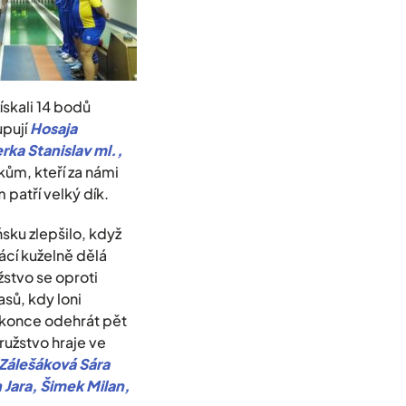
ískali 14 bodů
upují
Hosaja
rka Stanislav ml.,
ům, kteří za námi
 patří velký dík.
ňsku zlepšilo, když
ácí kuželně dělá
žstvo se oproti
sů, kdy loni
o konce odehrát pět
ružstvo hraje ve
 Zálešáková Sára
h Jara, Šimek Milan,