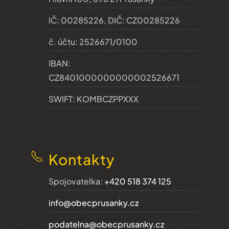
IČ: 00285226, DIČ: CZ00285226
č. účtu: 2526671/0100
IBAN:
CZ8401000000000002526671
SWIFT: KOMBCZPPXXX
Kontakty
Spojovatelka:
+420 518 374 125
info@obecprusanky.cz
podatelna@obecprusanky.cz