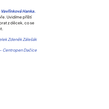
a Vavřínková Hanka.
ře. Uvidíme příští
ybrat z děcek, co se
t.
želek Zdeněk Zálešák
 – Centropen Dačice