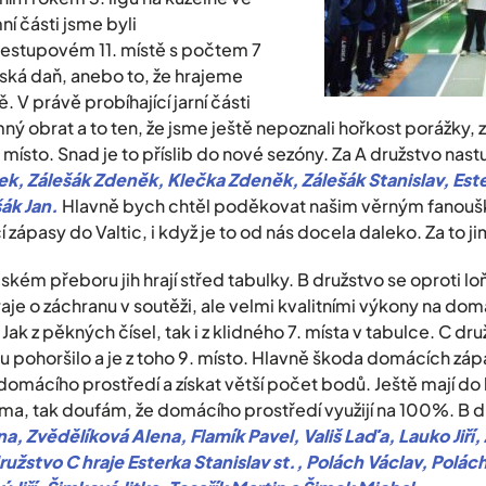
ní části jsme byli
estupovém 11. místě s počtem 7
ská daň, anebo to, že hrajeme
 V právě probíhající jarní části
mný obrat a to ten, že jsme ještě nepoznali hořkost porážky, z
 místo. Snad je to příslib do nové sezóny. Za A družstvo nast
, Zálešák Zdeněk, Klečka Zdeněk, Zálešák Stanislav, Este
ák Jan.
Hlavně bych chtěl poděkovat našim věrným fanoušk
zápasy do Valtic, i když je to od nás docela daleko. Za to jim
jském přeboru jih hrají střed tabulky. B družstvo se oproti lo
je o záchranu v soutěži, ale velmi kvalitními výkony na dom
Jak z pěkných čísel, tak i z klidného 7. místa v tabulce. C dru
u pohoršilo a je z toho 9. místo. Hlavně škoda domácích zápa
z domácího prostředí a získat větší počet bodů. Ještě mají d
oma, tak doufám, že domácího prostředí využijí na 100%. B d
na, Zvědělíková Alena, Flamík Pavel, Vališ Laďa, Lauko Jiří,
ružstvo C hraje Esterka Stanislav st., Polách Václav, Polác