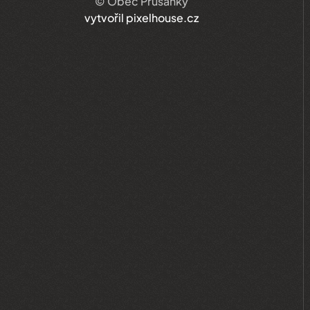
© Obec Prušánky
vytvořil pixelhouse.cz