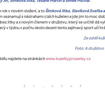
 Jiří, Šimková Jitka, Tesařík Martin a Šimek Michal.
o rok v novém složení, a to
Šimková Jitka, Slavíková Svaťka 
m seznamují s nástrahami cizích kuželen a jde jim to moc dob
e bez Jitky a s novým členem v družstvu, který se určitě dá v
rý v týdnu v počtu okolo deseti tento zajímavý sport učí hrá
Za oddíl ku
Foto: A družstvo
ddílu najdete na stránkách
www.kuzelkyprusanky.cz
1
…
4
5
6
7