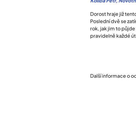
Koliba Petr, Novotný
Dorost hraje již tent
Poslední dvě se zatí
rok, jak jim to půjd
pravidelně každé úte
Další informace o o