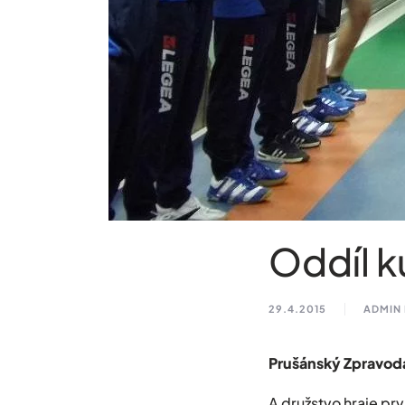
Oddíl k
29.4.2015
ADMIN
Prušánský Zpravoda
A družstvo hraje prv