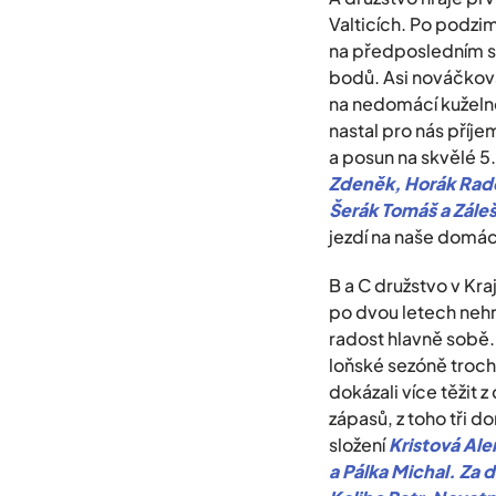
Valticích. Po podzim
na předposledním s
bodů. Asi nováčkov
na nedomácí kuželně.
nastal pro nás příje
a posun na skvělé 5.
Zdeněk, Horák Radek
Šerák Tomáš a Záleš
jezdí na naše domácí 
B a C družstvo v Kra
po dvou letech nehra
radost hlavně sobě. 
loňské sezóně troch
dokázali více těžit 
zápasů, z toho tři d
složení
Kristová Ale
a Pálka Michal. Za d