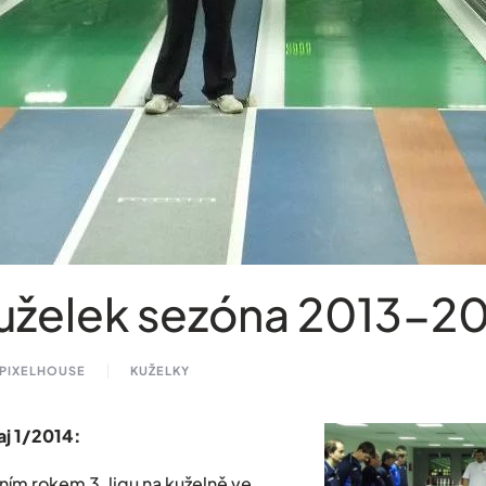
uželek sezóna 2013-2
 PIXELHOUSE
KUŽELKY
j 1/2014:
ním rokem 3. ligu na kuželně ve