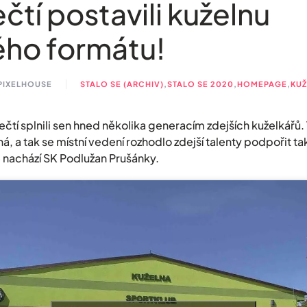
čtí postavili kuželnu
ého formátu!
PIXELHOUSE
STALO SE (ARCHIV)
,
STALO SE 2020
,
HOMEPAGE
,
KUŽ
ečtí splnili sen hned několika generacím zdejších kuželkářů.
á, a tak se místní vedení rozhodlo zdejší talenty podpořit ta
e nachází
SK Podlužan Prušánky
.