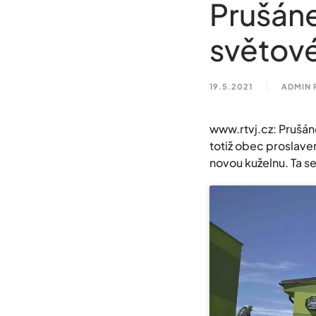
Prušáne
světov
19.5.2021
ADMIN 
www.rtvj.cz: Prušán
totiž obec proslaven
novou kuželnu. Ta s