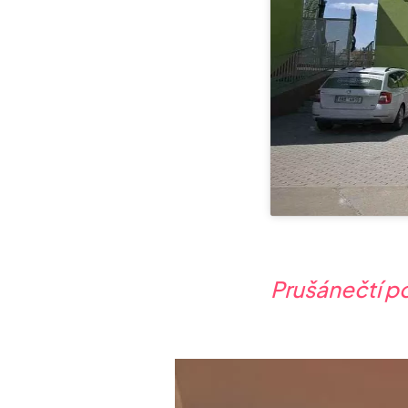
Prušánečtí p