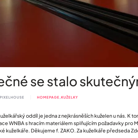
ečné se stalo skutečn
 PIXELHOUSE
HOMEPAGE
,
KUŽELKY
kuželkářský oddíl je jedna z nejkrásněších kuželen u nás. K 
ace WNBA s hracím materiálem splňujícím požadavky pro MS
ké kuželkáře. Děkujeme f. ZAKO. Za kuželkáře předseda Zd