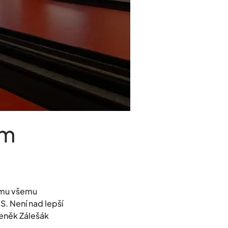
ým
tomu všemu
. Není nad lepší
eněk Zálešák