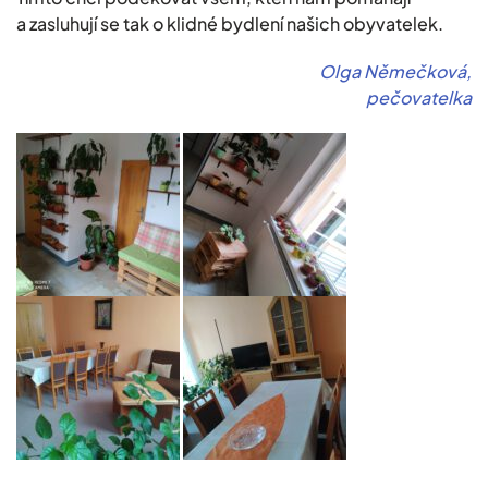
a zasluhují se tak o klidné bydlení našich obyvatelek.
Olga Němečková,
pečovatelka