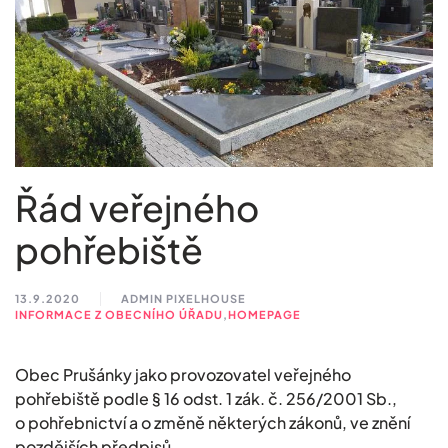
Řád veřejného
pohřebiště
13.9.2020
ADMIN PIXELHOUSE
INFORMACE Z OBECNÍHO ÚŘADU
,
HOMEPAGE
Obec Prušánky jako provozovatel veřejného
pohřebiště podle § 16 odst. 1 zák. č. 256/2001 Sb.,
o pohřebnictví a o změně některých zákonů, ve znění
pozdějších předpisů