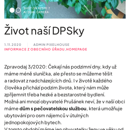
Život naší DPSky
1.11.2020
ADMIN PIXELHOUSE
INFORMACE Z OBECNÍHO ÚŘADU
,
HOMEPAGE
Zpravodaj 3/2020: Čekají nás podzimní dny, kdy už
máme méně sluníčka, ale přesto se můžeme těšit
a radovat z nadcházejících dnů. I v životě každého
člověka přichází podzim života, který nám může
zpříjemnit třeba hezké a bezstarostné bydlení.
Možná ani mnozí obyvatelé Prušánek neví, že v naší obci
máme
dům s pečovatelskou službou
, která umožňuje
ubytování pro osm nájemců v útulných
jednopokojových bytech.
V tomto období máme jen obyvatelky ženy ve věku od