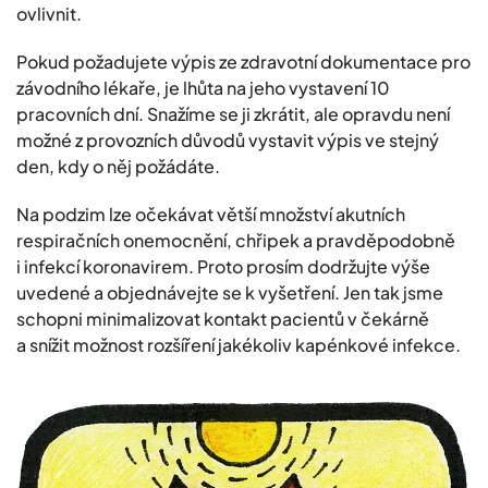
ovlivnit.
Pokud požadujete výpis ze zdravotní dokumentace pro
závodního lékaře, je lhůta na jeho vystavení 10
pracovních dní. Snažíme se ji zkrátit, ale opravdu není
možné z provozních důvodů vystavit výpis ve stejný
den, kdy o něj požádáte.
Na podzim lze očekávat větší množství akutních
respiračních onemocnění, chřipek a pravděpodobně
i infekcí koronavirem. Proto prosím dodržujte výše
uvedené a objednávejte se k vyšetření. Jen tak jsme
schopni minimalizovat kontakt pacientů v čekárně
a snížit možnost rozšíření jakékoliv kapénkové infekce.