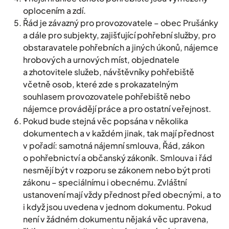
oplocením a zdí.
Řád je závazný pro provozovatele – obec Prušánky
a dále pro subjekty, zajišťující pohřební služby, pro
obstaravatele pohřebních a jiných úkonů, nájemce
hrobových a urnových míst, objednatele
a zhotovitele služeb, návštěvníky pohřebiště
včetně osob, které zde s prokazatelným
souhlasem provozovatele pohřebiště nebo
nájemce provádějí práce a pro ostatní veřejnost.
Pokud bude stejná věc popsána v několika
dokumentech a v každém jinak, tak mají přednost
v pořadí: samotná nájemní smlouva, Řád, zákon
o pohřebnictví a občanský zákoník. Smlouva i řád
nesmějí být v rozporu se zákonem nebo být proti
zákonu – speciálnímu i obecnému. Zvláštní
ustanovení mají vždy přednost před obecnými, a to
i když jsou uvedena v jednom dokumentu. Pokud
není v žádném dokumentu nějaká věc upravena,