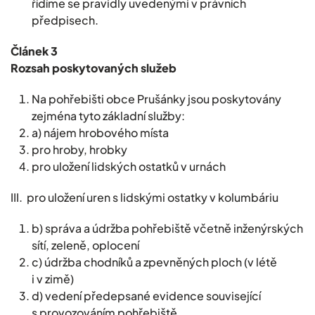
řídíme se pravidly uvedenými v právních
předpisech.
Článek 3
Rozsah poskytovaných služeb
Na pohřebišti obce Prušánky jsou poskytovány
zejména tyto základní služby:
a) nájem hrobového místa
pro hroby, hrobky
pro uložení lidských ostatků v urnách
III. pro uložení uren s lidskými ostatky v kolumbáriu
b) správa a údržba pohřebiště včetně inženýrských
sítí, zeleně, oplocení
c) údržba chodníků a zpevněných ploch (v létě
i v zimě)
d) vedení předepsané evidence související
s provozováním pohřebiště