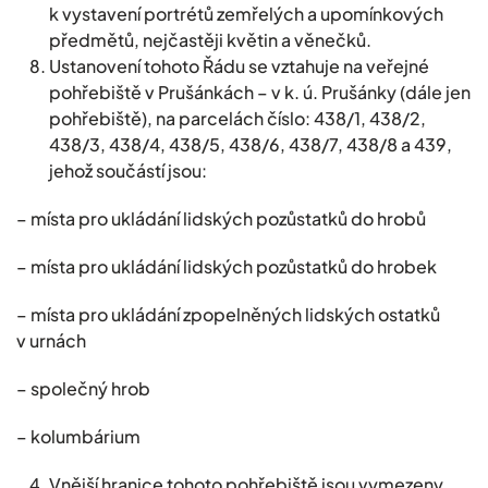
k vystavení portrétů zemřelých a upomínkových
předmětů, nejčastěji květin a věnečků.
Ustanovení tohoto Řádu se vztahuje na veřejné
pohřebiště v Prušánkách – v k. ú. Prušánky (dále jen
pohřebiště), na parcelách číslo: 438/1, 438/2,
438/3, 438/4, 438/5, 438/6, 438/7, 438/8 a 439,
jehož součástí jsou:
– místa pro ukládání lidských pozůstatků do hrobů
– místa pro ukládání lidských pozůstatků do hrobek
– místa pro ukládání zpopelněných lidských ostatků
v urnách
– společný hrob
– kolumbárium
Vnější hranice tohoto pohřebiště jsou vymezeny