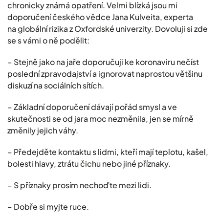
chronicky známá opatření. Velmi blízká jsou mi
doporučení českého vědce Jana Kulveita, experta
na globální rizika z Oxfordské univerzity. Dovoluji si zde
se s vámi o ně podělit:
– Stejně jako na jaře doporučuji ke koronaviru nečíst
poslední zpravodajství a ignorovat naprostou většinu
diskuzí na sociálních sítích.
– Základní doporučení dávají pořád smysl a ve
skutečnosti se od jara moc nezměnila, jen se mírně
změnily jejich váhy.
– Předejděte kontaktu s lidmi, kteří mají teplotu, kašel,
bolesti hlavy, ztrátu čichu nebo jiné příznaky.
– S příznaky prosím nechoďte mezi lidi.
– Dobře si myjte ruce.