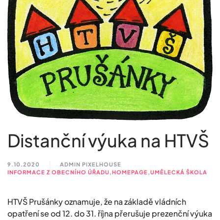
Distanční výuka na HTVŠ
9.10.2020
ADMIN PIXELHOUSE
INFORMACE Z OBECNÍHO ÚŘADU
,
HOMEPAGE
,
UMĚLECKÁ ŠKOLA
HTVŠ Prušánky oznamuje, že na základě vládních
opatření se od 12. do 31. října přerušuje prezenční výuka