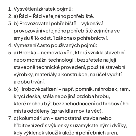
Vysvětlení zkratek pojmů:
a) Řád – Řád veřejného pohřebiště.
b) Provozovatel pohřebiště – vykonává
provozování veřejného pohřebiště zejména ve
smyslu § 16 odst. 1 zákona o pohřebnictví.
Vymezení často používaných pojmů:
a) Hrobka – nemovitá věc, která vznikla stavební
nebo montážní technologií, bez zřetele na její
stavebně technické provedení, použité stavební
výrobky, materiály a konstrukce, na účel využití
a dobu trvání.
b) Hrobové zařízení – např. pomník, náhrobek, rám,
krycí deska, stéla nebo jiná ozdoba hrobu,
které mohou být bez znehodnocení od hrobového
místa odděleny (zpravidla movitá věc).
c) kolumbárium – samostatná stavba nebo
hřbitovní zeď s výklenky s uzamykatelnými dvířky,
kdy výklenek slouží k uložení pohřebních uren,