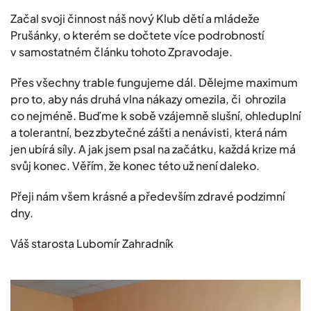
Začal svoji činnost náš nový Klub dětí a mládeže
Prušánky, o kterém se dočtete více podrobností
v samostatném článku tohoto Zpravodaje.
Přes všechny trable fungujeme dál. Dělejme maximum
pro to, aby nás druhá vlna nákazy omezila, či ohrozila
co nejméně. Buďme k sobě vzájemně slušní, ohleduplní
a tolerantní, bez zbytečné zášti a nenávisti, která nám
jen ubírá síly. A jak jsem psal na začátku, každá krize má
svůj konec. Věřím, že konec této už není daleko.
Přeji nám všem krásné a především zdravé podzimní
dny.
Váš starosta Lubomír Zahradník