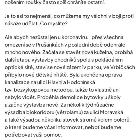
nošením roušky často spíš chráníte ostatní.
Je to asi to nejmenší, co můžeme my všichni v boji proti
nákaze udělat. Co myslíte?
Ale abych nezůstal jen u koronaviru. I přes všechna
omezení se v Prušánkách v poslední době odehrálo
mnoho nového. Začala se stavět nová kuželna, probíhá
další etapa výstavby chodníků spolu s pokládáním
optické sítě, staví se nové zázemí v parku, ve Vrbičkách
přibylo nové dětské hřiště. Byla ukončena oprava
kanalizace na ulici Hlavní a Hodonínská
tzv. bezvýkopovou metodou, takže to vlastně ani
nebylo vidět. Proběhla demolice bytovky u školy
a začne výstavba nové. Za několik týdnů začne
výsadba biokoridoru (větrolamu) za ulicí Moravská
a také výsadba několika stovek stromů kolem poldrů,
o které budeme včas informovat, neboť budeme
potřebovat vaši pomoc.