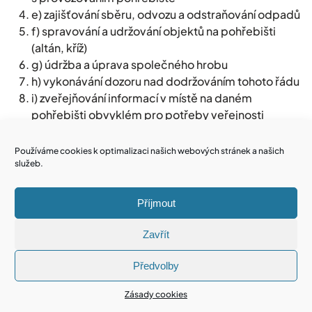
e) zajišťování sběru, odvozu a odstraňování odpadů
f) spravování a udržování objektů na pohřebišti
(altán, kříž)
g) údržba a úprava společného hrobu
h) vykonávání dozoru nad dodržováním tohoto řádu
i) zveřejňování informací v místě na daném
pohřebišti obvyklém pro potřeby veřejnosti
Na pohřebišti obce Prušánky jsou poskytovány
další služby na žádost nájemce nebo vlastníka
Používáme cookies k optimalizaci našich webových stránek a našich
hrobového zařízení či hrobky, které nejsou
služeb.
kalkulovány v ceně nájmu, jako například:
a) manipulace se zetlelými, nezetlelými
Příjmout
i zpopelněnými lidskými ostatky v rámci
pohřebiště
Zavřít
b) výkopové práce související s pohřbením nebo
exhumací
Předvolby
c) pohřbívání
Zásady cookies
d) provádění exhumací