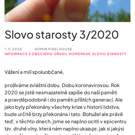
Slovo starosty 3/2020
1.11.2020
ADMIN PIXELHOUSE
INFORMACE Z OBECNÍHO ÚŘADU
,
HOMEPAGE
,
SLOVO STAROSTY
Vážení a milí spoluobčané,
prožíváme zvláštní dobu. Dobu koronavirovou. Rok
2020 se jistě nesmazatelně zapíše do naší paměti
a pravděpodobně i do paměti příštích generací. Ale
jako byly překonány všechny krize v historii lidstva,
bude určitě brzy překonána i tato. Bohužel ale právě
teď, v těchto dnech, jsme se naplno ocitli v epicentru
tzv. druhé vlny, která nám naplno ukazuje, jak si jakýsi