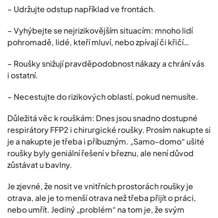
– Udržujte odstup například ve frontách.
– Vyhýbejte se nejrizikovějším situacím: mnoho lidí
pohromadě, lidé, kteří mluví, nebo zpívají či křičí…
– Roušky snižují pravděpodobnost nákazy a chrání vás
i ostatní.
– Necestujte do rizikových oblastí, pokud nemusíte.
Důležitá věc k rouškám: Dnes jsou snadno dostupné
respirátory FFP2 i chirurgické roušky. Prosím nakupte si
je a nakupte je třeba i příbuzným. „Samo-domo“ ušité
roušky byly geniální řešení v březnu, ale není důvod
zůstávat u bavlny.
Je zjevné, že nosit ve vnitřních prostorách roušky je
otrava, ale je to menší otrava než třeba přijít o práci,
nebo umřít. Jediný „problém“ na tom je, že svým