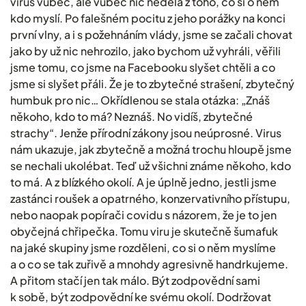
virus vůbec, ale vůbec nic nedělá z toho, co si o něm
kdo myslí. Po falešném pocitu z jeho porážky na konci
první vlny, a i s požehnáním vlády, jsme se začali chovat
jako by už nic nehrozilo, jako bychom už vyhráli, věřili
jsme tomu, co jsme na Facebooku slyšet chtěli a co
jsme si slyšet přáli. Že je to zbytečné strašení, zbytečný
humbuk pro nic… Okřídlenou se stala otázka: „Znáš
někoho, kdo to má? Neznáš. No vidíš, zbytečné
strachy“. Jenže přírodní zákony jsou neúprosné. Virus
nám ukazuje, jak zbytečně a možná trochu hloupě jsme
se nechali ukolébat. Teď už všichni známe někoho, kdo
to má. A z blízkého okolí. A je úplně jedno, jestli jsme
zastánci roušek a opatrného, konzervativního přístupu,
nebo naopak popírači covidu s názorem, že je to jen
obyčejná chřipečka. Tomu viru je skutečně šumafuk
na jaké skupiny jsme rozděleni, co si o něm myslíme
a o co se tak zuřivě a mnohdy agresivně handrkujeme.
A přitom stačí jen tak málo. Být zodpovědní sami
k sobě, být zodpovědní ke svému okolí. Dodržovat