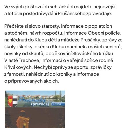
Ve svých poštovních schránkách najdete nejnovější
a letošní poslední vydání Prušánského zpravodaje.
Přečtěte si slovo starosty, informace o poplatcích
a stočném, návrh rozpočtu, informace Obecní policie,
nahlédnutí do Klubu dětí a mládeže Prušánky, zprávy ze
školy i školky, okénko Klubu maminek a našich seniorů,
novinky od skautů, poděkování Slováckého krúžku
Vlastě Trechové, informaci o veřejné sbírce rodině
Křivákových. Nechybí zprávy ze sportu, zprávičky
z farnosti, nahlédnutí do kroniky a informace
o připravovaných akcích.