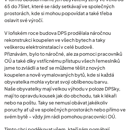
65 do 75let, které se rády setkávají ve společných
prostorách, kde si mohou popovídat a také třeba
oslavit své výročí.
V loňském roce budova DPS prodělala náročnou
rekonstrukci koupelen ve všech bytech a taky
veškerou elektroinstalací v celé budově.
Přiznávám, bylo to náročné, ale za pomoci pracovníků
OÚ a také díky vstřícnému přístupu všech řemeslníků
jsme to zvládli a teď se můžeme těšit z nových
koupelen a nově vymalovaných bytů, kde si každá
obyvatelka mohla vybrat svoji oblíbenou barvu.
Naše obyvatelky mají velkou výhodu v poloze DPSky,
mají to opravdu kousek jak do obchodu, tak k lékaři
nebo na poštu. Taky se nemusí obávat jakékoliv
poruchy ať už ve společných prostorách nebo přímo ve
svém bytě – vždy jim rádi pomohou pracovníci OÚ.
Tímto chci poděkovat všem, kteří nám pomáhají