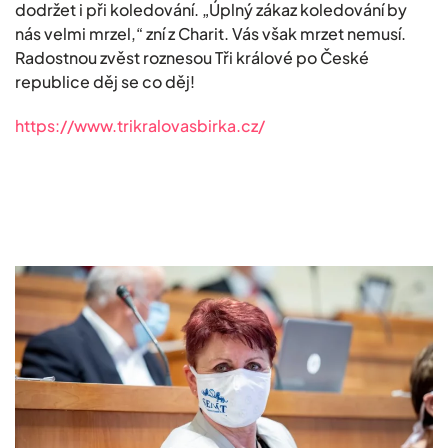
dodržet i při koledování. „Úplný zákaz koledování by
nás velmi mrzel,“ zní z Charit. Vás však mrzet nemusí.
Radostnou zvěst roznesou Tři králové po České
republice děj se co děj!
https://www.trikralovasbirka.cz/