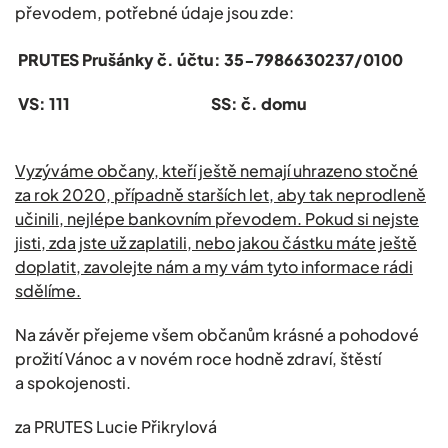
převodem, potřebné údaje jsou zde:
PRUTES Prušánky č. účtu: 35-7986630237/0100
VS: 111 SS: č. domu
Vyzýváme občany, kteří ještě nemají uhrazeno stočné
za rok 2020, případně starších let, aby tak neprodleně
učinili, nejlépe bankovním převodem. Pokud si nejste
jisti, zda jste už zaplatili, nebo jakou částku máte ještě
doplatit, zavolejte nám a my vám tyto informace rádi
sdělíme.
Na závěr přejeme všem občanům krásné a pohodové
prožití Vánoc a v novém roce hodně zdraví, štěstí
a spokojenosti.
za PRUTES Lucie Přikrylová