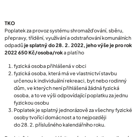
TKO
Poplatek za provoz systému shromažďování, sběru,
přepravy, třídění, využívání a odstraňování komunálních
odpadů
je splatný do 28. 2. 2022, jeho výše je pro rok
2022 650 Kč/osoba/rok
a platí ho
fyzická osoba přihlášená v obci
fyzická osoba, která má ve vlastnictví stavbu
určenou k individuální rekreaci, byt nebo rodinný
dům, ve kterých není přihlášená žádná fyzická
osoba, a to ve výši odpovídající poplatku za jednu
fyzickou osobu
Poplatek je splatný jednorázově za všechny fyzické
osoby tvořící domácnost a to nejpozději
do 28. 2. příslušného kalendářního roku.