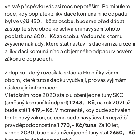
ve své příspěvku vás asi moc nepotěším. Po minulem
roce, kdy poplatek z likvidace komunálního odpadu
byl ve výši 450,- kč za osobu, budeme předkládat
zastupitelstvu obce ke schválení navýšení tohoto
poplatku na 600,- Kč za osobu. Vedou nás k tomu
zvýšené náklady, které stát nastavil skládkám za uložení
a likvidaci komunálního a objemného odpadu v novém
zákonu o odpadech.
Z dopisu, který rozesílala skládka Hraničky všem
obcím, které tuto skládku využívají, pro vás vyjímám
následující informace:
V letošním roce 2020 stálo uložení jedné tuny SKO
(směsný komunální odpad)
1 243,- Kč
, na rok 2021 už
bude stát
1 419,- Kč
. V momentě, kdy bude schválen
tento nový zákon, se cena bude navyšovat s největší
pravděpodobností na
1 770,- Kč/tuna
. Za 10 let,
v roce 2030, bude už uložení jedné tuny stát
2650,- Kč
bez manipulačních poplatků.