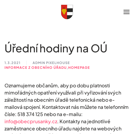
Skip to main content
Úřední hodiny na OÚ
1.3.2021
ADMIN PIXELHOUSE
INFORMACE Z OBECNÍHO ÚŘADU
,
HOMEPAGE
Oznamujeme občanům, aby po dobu platnosti
mimořádných opatření využívali při vyřizování svých
záležitostí na obecním úřadě telefonická nebo e-
mailová spojení. Kontaktovat nás můžete na telefonním
čísle: 518 374 125 nebo na e-mailu:
info@obecprusanky.cz
. Kontakty na jednotlivé
zaměstnance obecního úřadu najdete na webových