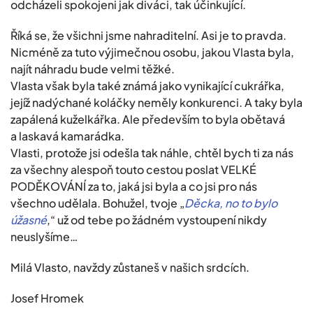
odcházeli spokojeni jak diváci, tak účinkující.
Říká se, že všichni jsme nahraditelní. Asi je to pravda.
Nicméně za tuto výjimečnou osobu, jakou Vlasta byla,
najít náhradu bude velmi těžké.
Vlasta však byla také známá jako vynikající cukrářka,
jejíž nadýchané koláčky neměly konkurenci. A taky byla
zapálená kuželkářka. Ale především to byla obětavá
a laskavá kamarádka.
Vlasti, protože jsi odešla tak náhle, chtěl bych ti za nás
za všechny alespoň touto cestou poslat VELKÉ
PODĚKOVÁNÍ za to, jaká jsi byla a co jsi pro nás
všechno udělala. Bohužel, tvoje „
Děcka, no to bylo
úžasné
,“ už od tebe po žádném vystoupení nikdy
neuslyšíme…
Milá Vlasto, navždy zůstaneš v našich srdcích.
Josef Hromek