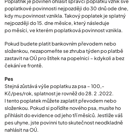
Poplatník je povinen ohlásit správci poplatku vznik své
poplatkové povinnosti nejpozději do 30 dnů ode dne,
kdy mu povinnost vznikla. Takový poplatek je splatný
nejpozději do 15. dne měsíce, který následuje
po měsíci, ve kterém poplatková povinnost vznikla.
Pokud budete platit bankovním převodem nebo
složenkou, nezapomeňte se zhruba týden po platbě
zastavit na OÚ pro štítek na popelnici – kdykoli a bez
čekání ve frontě.
Pes
Stejná zůstává výše poplatku za psa – 100,-
Kč/pes/rok, splatnost je rovněž do 28. 2 .2022.
I tento poplatek můžete zaplatit převodem nebo
složenkou. Pokud si pořídíte nového psa, musíte ho
přihlásit do evidence od jeho tří měsíců. Jestliže váš
pes uhyne, jste povinni tuto skutečnost neodkladně
nahlásit na OÚ.