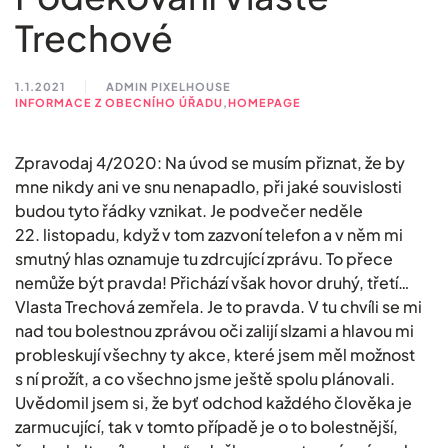
Trechové
1.1.2021
ADMIN PIXELHOUSE
INFORMACE Z OBECNÍHO ÚŘADU
,
HOMEPAGE
Zpravodaj 4/2020: Na úvod se musím přiznat, že by
mne nikdy ani ve snu nenapadlo, při jaké souvislosti
budou tyto řádky vznikat. Je podvečer neděle
22. listopadu, když v tom zazvoní telefon a v něm mi
smutný hlas oznamuje tu zdrcující zprávu. To přece
nemůže být pravda! Přichází však hovor druhý, třetí…
Vlasta Trechová zemřela. Je to pravda. V tu chvíli se mi
nad tou bolestnou zprávou oči zalijí slzami a hlavou mi
probleskují všechny ty akce, které jsem měl možnost
s ní prožít, a co všechno jsme ještě spolu plánovali.
Uvědomil jsem si, že byť odchod každého člověka je
zarmucující, tak v tomto případě je o to bolestnější,