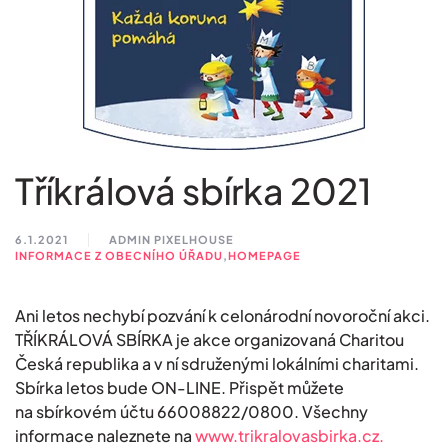
Tříkrálová sbírka 2021
6.1.2021
ADMIN PIXELHOUSE
INFORMACE Z OBECNÍHO ÚŘADU
,
HOMEPAGE
Ani letos nechybí pozvání k celonárodní novoroční akci.
TŘÍKRÁLOVÁ SBÍRKA je akce organizovaná Charitou
Česká republika a v ní sdruženými lokálními charitami.
Sbírka letos bude ON-LINE. Přispět můžete
na sbírkovém účtu 66008822/0800. Všechny
informace naleznete na
www.trikralovasbirka.cz.