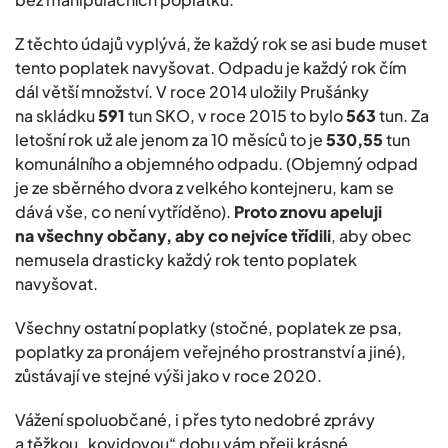
Z těchto údajů vyplývá, že každý rok se asi bude muset
tento poplatek navyšovat. Odpadu je každý rok čím
dál větší množství. V roce 2014 uložily Prušánky
na skládku
591
tun SKO, v roce 2015 to bylo
563
tun. Za
letošní rok už ale jenom za 10 měsíců to je
530,55
tun
komunálního a objemného odpadu. (Objemný odpad
je ze sběrného dvora z velkého kontejneru, kam se
dává vše, co není vytříděno).
Proto znovu apeluji
na všechny občany, aby co nejvíce třídili
, aby obec
nemusela drasticky každý rok tento poplatek
navyšovat.
Všechny ostatní poplatky (stočné, poplatek ze psa,
poplatky za pronájem veřejného prostranství a jiné),
zůstávají ve stejné výši jako v roce 2020.
Vážení spoluobčané, i přes tyto nedobré zprávy
a těžkou „kovidovou“ dobu vám přeji krásné