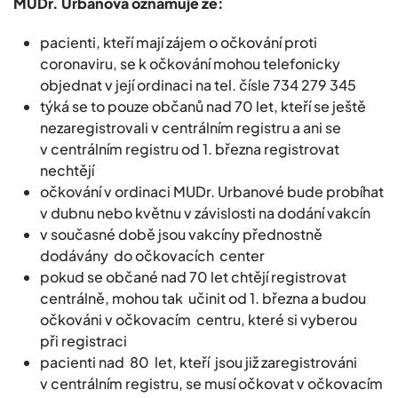
MUDr. Urbanová oznamuje že:
pacienti, kteří mají zájem o očkování proti
coronaviru, se k očkování mohou telefonicky
objednat v její ordinaci na tel. čísle 734 279 345
týká se to pouze občanů nad 70 let, kteří se ještě
nezaregistrovali v centrálním registru a ani se
v centrálním registru od 1. března registrovat
nechtějí
očkování v ordinaci MUDr. Urbanové bude probíhat
v dubnu nebo květnu v závislosti na dodání vakcín
v současné době jsou vakcíny přednostně
dodávány do očkovacích center
pokud se občané nad 70 let chtějí registrovat
centrálně, mohou tak učinit od 1. března a budou
očkováni v očkovacím centru, které si vyberou
při registraci
pacienti nad 80 let, kteří jsou již zaregistrováni
v centrálním registru, se musí očkovat v očkovacím