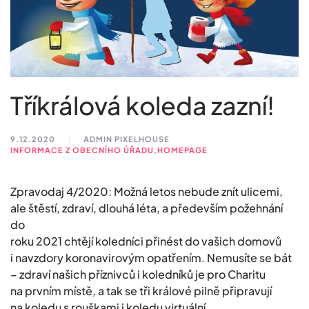
Tříkrálová koleda zazní!
9.12.2020
ADMIN PIXELHOUSE
INFORMACE Z OBECNÍHO ÚŘADU
,
HOMEPAGE
Zpravodaj 4/2020: Možná letos nebude znít ulicemi,
ale štěstí, zdraví, dlouhá léta, a především požehnání
do
roku 2021 chtějí koledníci přinést do vašich domovů
i navzdory koronavirovým opatřením. Nemusíte se bát
– zdraví našich příznivců i koledníků je pro Charitu
na prvním místě, a tak se tři králové pilně připravují
na koledu s rouškami i koledu virtuální.