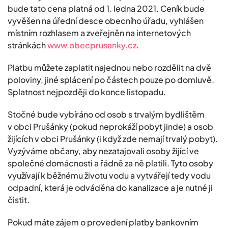
bude tato cena platná od 1. ledna 2021. Ceník bude
vyvěšen na úřední desce obecního úřadu, vyhlášen
místním rozhlasem a zveřejněn na internetových
stránkách
www.obecprusanky.cz
.
Platbu můžete zaplatit najednou nebo rozdělit na dvě
poloviny, jiné splácení po částech pouze po domluvě.
Splatnost nejpozději do konce listopadu.
Stočné bude vybíráno od osob s trvalým bydlištěm
v obci Prušánky (pokud neprokáží pobyt jinde) a osob
žijících v obci Prušánky (i když zde nemají trvalý pobyt).
Vyzýváme občany, aby nezatajovali osoby žijící ve
společné domácnosti a řádně za ně platili. Tyto osoby
využívají k běžnému životu vodu a vytvářejí tedy vodu
odpadní, která je odváděna do kanalizace a je nutné ji
čistit.
Pokud máte zájem o provedení platby bankovním