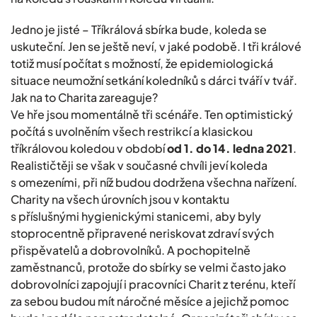
Jedno je jisté – Tříkrálová sbírka bude, koleda se
uskuteční. Jen se ještě neví, v jaké podobě. I tři králové
totiž musí počítat s možností, že epidemiologická
situace neumožní setkání koledníků s dárci tváří v tvář.
Jak na to Charita zareaguje?
Ve hře jsou momentálně tři scénáře. Ten optimistický
počítá s uvolněním všech restrikcí a klasickou
tříkrálovou koledou v období
od 1. do 14. ledna 2021
.
Realističtěji se však v současné chvíli jeví koleda
s omezeními, při níž budou dodržena všechna nařízení.
Charity na všech úrovních jsou v kontaktu
s příslušnými hygienickými stanicemi, aby byly
stoprocentně připravené neriskovat zdraví svých
přispěvatelů a dobrovolníků. A pochopitelně
zaměstnanců, protože do sbírky se velmi často jako
dobrovolníci zapojují i pracovníci Charit z terénu, kteří
za sebou budou mít náročné měsíce a jejichž pomoc