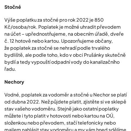
Stočné
Výše poplatku za stočné pro rok 2022 je 850
Kč/osoba/rok. Poplatek je možné uhradit převodem
na účet – upřednostňujeme, na obecním úřadě, dveře
č. 12 hotově nebo kartou. Upozorňujeme občany,
že poplatek za stočné se nehradí podle trvalého
bydliště, ale podle toho, kdo v obci Prušánky skutečně
bydlí a tedy vypouští odpadní vody do kanalizačního
řadu.
Nechory
Vodné, poplatek za vodoměr a stočné u Nechor se platí
od dubna 2022. Než půjdete platit, zjistěte si ve sklepě
stav vašeho vodoměru. Stejně jako ostatní poplatky
můžete i tyto platit v hotovosti nebo kartou na OÚ,
složenkou nebo převodem, stačí telefonicky nebo
mailem nahlásit stav vodoměru a my vám hned sdělíme