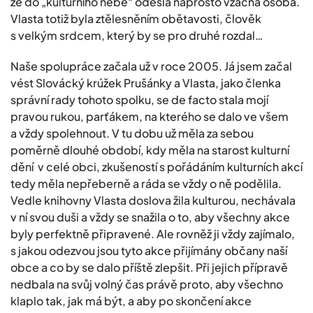
že do „kulturního nebe“ odešla naprosto vzácná osoba.
Vlasta totiž byla ztělesněním obětavosti, člověk
s velkým srdcem, který by se pro druhé rozdal…
Naše spolupráce začala už v roce 2005. Já jsem začal
vést Slovácký krúžek Prušánky a Vlasta, jako členka
správní rady tohoto spolku, se de facto stala mojí
pravou rukou, parťákem, na kterého se dalo ve všem
a vždy spolehnout. V tu dobu už měla za sebou
poměrně dlouhé období, kdy měla na starost kulturní
dění v celé obci, zkušeností s pořádáním kulturních akcí
tedy měla nepřeberně a ráda se vždy o ně podělila.
Vedle knihovny Vlasta doslova žila kulturou, nechávala
v ní svou duši a vždy se snažila o to, aby všechny akce
byly perfektně připravené. Ale rovněž ji vždy zajímalo,
s jakou odezvou jsou tyto akce přijímány občany naší
obce a co by se dalo příště zlepšit. Při jejich přípravě
nedbala na svůj volný čas právě proto, aby všechno
klaplo tak, jak má být, a aby po skončení akce