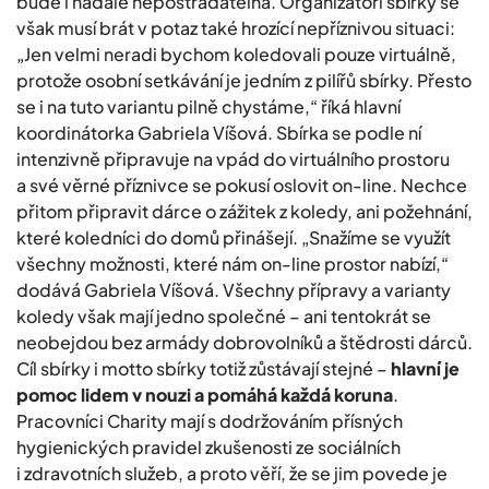
bude i nadále nepostradatelná. Organizátoři sbírky se
však musí brát v potaz také hrozící nepříznivou situaci:
„Jen velmi neradi bychom koledovali pouze virtuálně,
protože osobní setkávání je jedním z pilířů sbírky. Přesto
se i na tuto variantu pilně chystáme,“ říká hlavní
koordinátorka Gabriela Víšová. Sbírka se podle ní
intenzivně připravuje na vpád do virtuálního prostoru
a své věrné příznivce se pokusí oslovit on-line. Nechce
přitom připravit dárce o zážitek z koledy, ani požehnání,
které koledníci do domů přinášejí. „Snažíme se využít
všechny možnosti, které nám on-line prostor nabízí,“
dodává Gabriela Víšová. Všechny přípravy a varianty
koledy však mají jedno společné – ani tentokrát se
neobejdou bez armády dobrovolníků a štědrosti dárců.
Cíl sbírky i motto sbírky totiž zůstávají stejné –
hlavní je
pomoc lidem v nouzi a pomáhá každá koruna
.
Pracovníci Charity mají s dodržováním přísných
hygienických pravidel zkušenosti ze sociálních
i zdravotních služeb, a proto věří, že se jim povede je