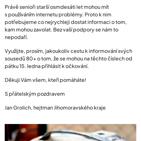
Právě senioři starší osmdesáti let mohou mít
s používáním internetu problémy. Proto k nim
potřebujeme co nejrychleji dostat informaci o tom,
kam mohou zavolat. Bez vaší podpory se nám to
nepodaří.
Využijte, prosím, jakoukoliv cestu k informování svých
sousedů 80+ o tom, že se mohou na těchto číslech od
pátku 15. ledna přihlásit k očkování.
Děkuji Vám všem, kteří pomáháte!
S přátelským pozdravem
Jan Grolich, hejtman Jihomoravského kraje