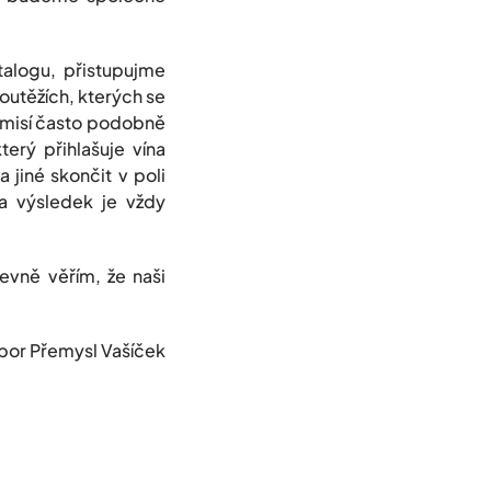
talogu, přistupujme
outěžích, kterých se
komisí často podobně
terý přihlašuje vína
 jiné skončit v poli
 a výsledek je vždy
evně věřím, že naši
sl Vašíček