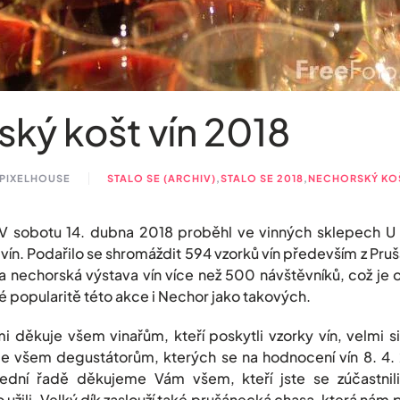
ký košt vín 2018
 PIXELHOUSE
STALO SE (ARCHIV)
,
STALO SE 2018
,
NECHORSKÝ KOŠ
V sobotu 14. dubna 2018 proběhl ve vinných sklepech U Je
ín. Podařilo se shromáždit 594 vzorků vín především z Prušán
ala nechorská výstava vín více než 500 návštěvníků, což 
ké popularitě této akce i Nechor jako takových.
i děkuje všem vinařům, kteří poskytli vzorky vín, velmi si
e všem degustátorům, kterých se na hodnocení vín 8. 4. 
ední řadě děkujeme Vám všem, kteří jste se zúčastnil
 to užili. Velký dík zaslouží také prušánecká chasa, která ná