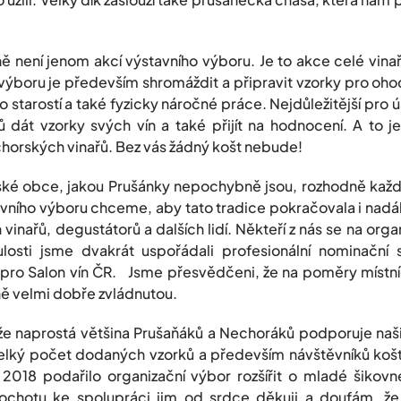
ě není jenom akcí výstavního výboru. Je to akce celé vin
výboru je především shromáždit a připravit vzorky pro oh
o starostí a také fyzicky náročné práce. Nejdůležitější pro 
ů dát vzorky svých vín a také přijít na hodnocení. A to j
horských vinařů. Bez vás žádný košt nebude!
ké obce, jakou Prušánky nepochybně jsou, rozhodně každor
vního výboru chceme, aby tato tradice pokračovala i nadál
vinařů, degustátorů a dalších lidí. Někteří z nás se na organi
ulosti jsme dvakrát uspořádali profesionální nominační 
n pro Salon vín ČR. Jsme přesvědčeni, že na poměry místn
ně velmi dobře zvládnutou.
e naprostá většina Prušaňáků a Nechoráků podporuje naš
velký počet dodaných vzorků a především návštěvníků košt
2018 podařilo organizační výbor rozšířit o mladé šikovné
ch ochotu ke spolupráci jim od srdce děkuji a doufám,