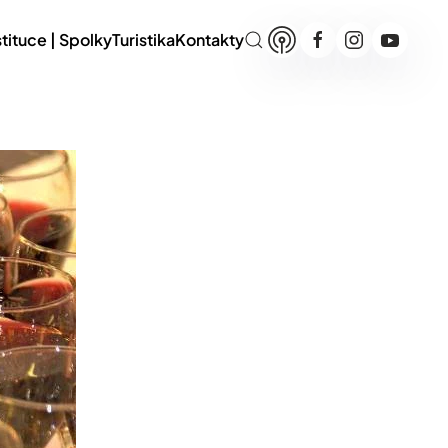
stituce | Spolky
Turistika
Kontakty