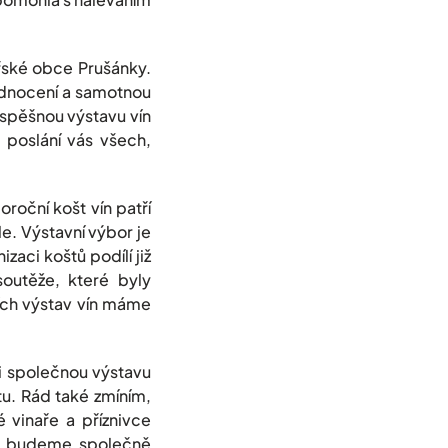
ařské obce Prušánky.
odnocení a samotnou
úspěšnou výstavu vín
e poslání vás všech,
oční košt vín patří
e. Výstavní výbor je
zaci koštů podílí již
soutěže, které byly
ích výstav vín máme
i společnou výstavu
u. Rád také zmíním,
 vinaře a příznivce
 že budeme společně