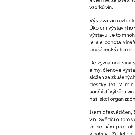
vzorků vín.
Výstava vín rozhodn
Úkolem výstavního 
výstavu. Je to mnoh
je ale ochota vinař
prušáneckých a nec
Do významné vinařs
a my, členové výsta
složen ze zkušených 
desítky let. V min
součástí výběru ví
naši akci organizač
Jsem přesvědčen, ž
vín. Svědčí o tom 
že se nám pro rok 
vinařství. Za jeji