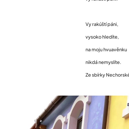
Vy rakúští páni,
vysoko hledíte,
na moju hvuavěnku
nikdá nemyslíte.
Ze sbírky Nechorské 