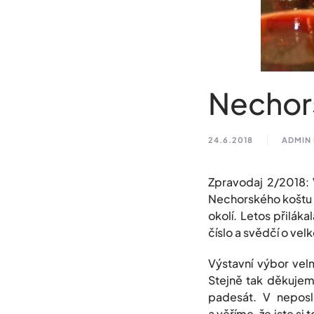
Nechors
24.6.2018
ADMIN
Zpravodaj 2/2018: 
Nechorského koštu v
okolí. Letos přilák
číslo a svědčí o vel
Výstavní výbor velm
Stejně tak děkujem
padesát. V neposl
a věříme, že jste si