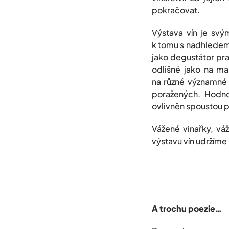
pokračovat.
Výstava vín je svý
k tomu s nadhledem.
jako degustátor pra
odlišné jako na mal
na různé významné s
poražených. Hodnoc
ovlivněn spoustou
Vážené vinařky, vá
výstavu vín udržíme i
A trochu poezie…