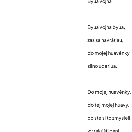
Byua vojna
Byua vojna byua,
zas sa navrátiau,
do mojej huavěnky
silno uderiua.
Do mojej huavěnky,
do tej mojej huavy,
co ste si to zmysleli,
vy rakúští páni.