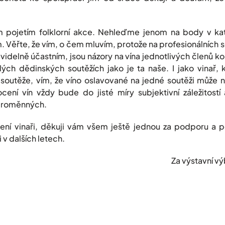
m pojetím folklorní akce. Nehleďme jenom na body v ka
 Věřte, že vím, o čem mluvím, protože na profesionálních s
videlně účastním, jsou názory na vína jednotlivých členů 
ých dědinských soutěžích jako je ta naše. I jako vinař, k
outěže, vím, že víno oslavované na jedné soutěži může na
ení vín vždy bude do jisté míry subjektivní záležitostí
 proměnných.
žení vinaři, děkuji vám všem ještě jednou za podporu a p
 v dalších letech.
Za výstavní výbor Přemy