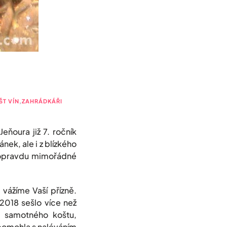
T VÍN
,
ZAHRÁDKÁŘI
ňoura již 7. ročník
ek, ale i z blízkého
je opravdu mimořádné
 vážíme Vaší přízně.
2018 sešlo více než
i samotného koštu,
m pomohla s naléváním