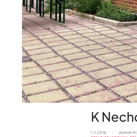
K Nech
1.7.2018
ADMIN P