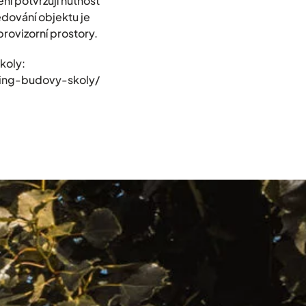
ní potvrzují nutnost
edování objektu je
rovizorní prostory.
koly:
ring-budovy-skoly/