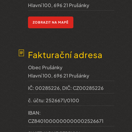
Hlavní 100, 696 21 Prušánky
ZOBRAZIT NA MAPĚ
Fakturační adresa
Obec Prušánky
Hlavní 100, 696 21 Prušánky
IČ: 00285226, DIČ: CZ00285226
č. účtu: 2526671/0100
IBAN:
CZ8401000000000002526671