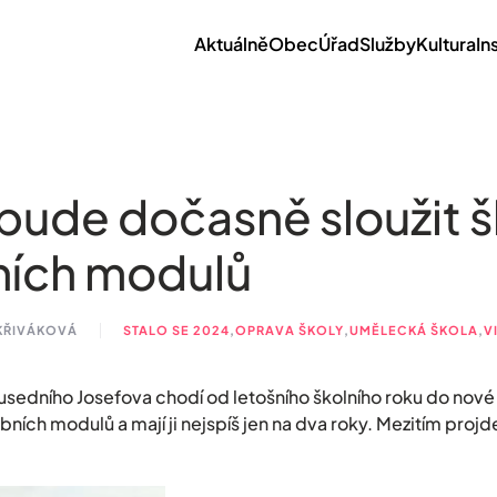
Aktuálně
Obec
Úřad
Služby
Kultura
In
ude dočasně sloužit š
ních modulů
 KŘIVÁKOVÁ
STALO SE 2024
,
OPRAVA ŠKOLY
,
UMĚLECKÁ ŠKOLA
,
V
usedního Josefova chodí od letošního školního roku do nové 
bních modulů a mají ji nejspíš jen na dva roky. Mezitím pr