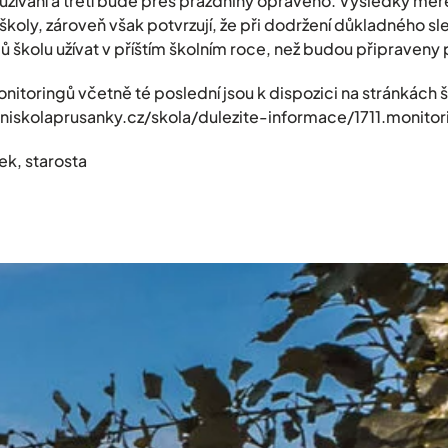
 užívání a třetí bude přes prázdniny opraveno. Výsledky měře
 školy, zároveň však potvrzují, že při dodržení důkladného sl
školu užívat v příštím školním roce, než budou připraveny p
nitoringů včetně té poslední jsou k dispozici na stránkách š
niskolaprusanky.cz/skola/dulezite-informace/1711.monito
k, starosta