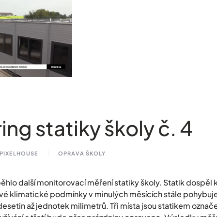
ing statiky školy č. 4
 PIXELHOUSE
OPRAVA ŠKOLY
hlo další monitorovací měření statiky školy. Statik dospěl 
nivé klimatické podmínky v minulých měsících stále pohybuje a
desetin až jednotek milimetrů. Tři místa jsou statikem označ