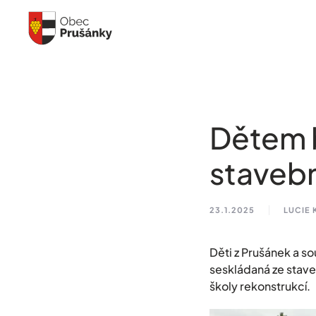
Skip to main content
Dětem b
staveb
23.1.2025
LUCIE
Děti z Prušánek a so
seskládaná ze stave
školy rekonstrukcí.