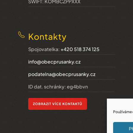
SWIFT: KOMBCZPPXXX
Kontakty
Spojovatelka:
+420 518 374 125
info@obecprusanky.cz
podatelna@obecprusanky.cz
ID dat. schránky: eg4bbvn
ZOBRAZIT VÍCE KONTAKTŮ
Používáme c
Př