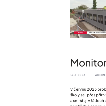
Monitor
16.6.2023
ADMIN
V červnu 2023 probě
školy se i přes příz
a smršťují v řádech 