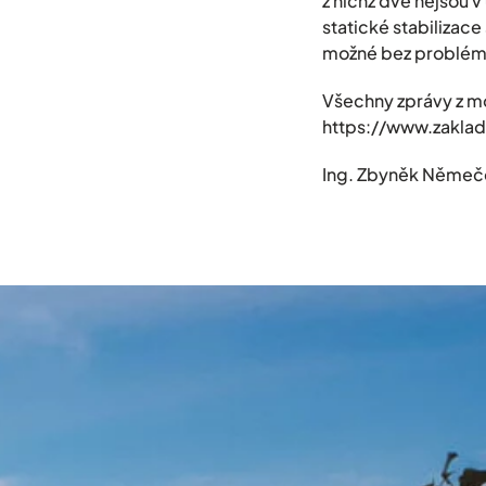
z nichž dvě nejsou v
statické stabilizace
možné bez problémů 
Všechny zprávy z mo
https://www.zaklad
Ing. Zbyněk Němeče