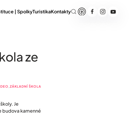
stituce | Spolky
Turistika
Kontakty
kola ze
IDEO
,
ZÁKLADNÍ ŠKOLA
školy. Je
ojde budova kamenné