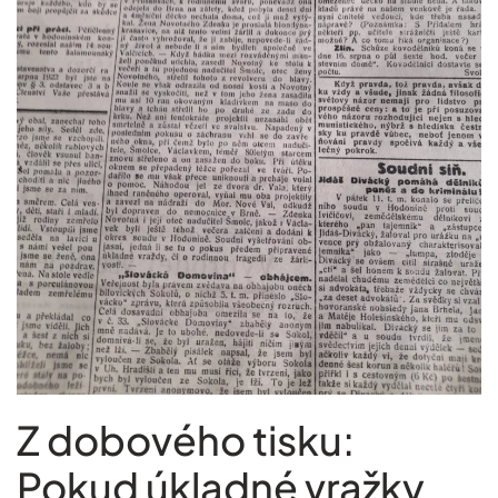
Z dobového tisku:
Pokud úkladné vražky