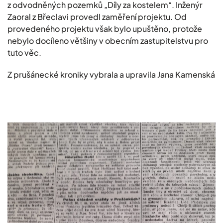
z odvodněných pozemků „Díly za kostelem“. Inženýr
Zaoral z Břeclavi provedl zaměření projektu. Od
provedeného projektu však bylo upuštěno, protože
nebylo docíleno většiny v obecním zastupitelstvu pro
tuto věc.
Z prušánecké kroniky vybrala a upravila Jana Kamenská