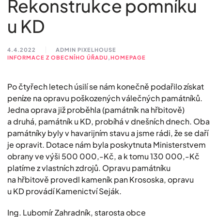
Rekonstrukce pomníku
u KD
4.4.2022
ADMIN PIXELHOUSE
INFORMACE Z OBECNÍHO ÚŘADU
,
HOMEPAGE
Po čtyřech letech úsilí se nám konečně podařilo získat
peníze na opravu poškozených válečných památníků.
Jedna oprava již proběhla (památník na hřbitově)
a druhá, památník u KD, probíhá v dnešních dnech. Oba
památníky byly v havarijním stavu a jsme rádi, že se daří
je opravit. Dotace nám byla poskytnuta Ministerstvem
obrany ve výši 500 000,-Kč, a k tomu 130 000,-Kč
platíme z vlastních zdrojů. Opravu památníku
na hřbitově provedl kameník pan Krososka, opravu
u KD provádí Kamenictví Seják.
Ing. Lubomír Zahradník, starosta obce