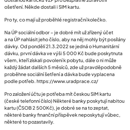
ošetření. Někde dostali i SIM kartu.
Pro ty, co mají už proběhlé registrační kolečko.
Na ÚP sociální odbor – je dobré mít už zřízený účet
a na ÚP nahlásit jeho číslo, aby na něj mohly být posílány
dávky. Od pondělí 21.3.2022 se jedná o Humanitární
dávku, první dávka ve výši 5 000 Kč bude poskytnuta
všem, kteří získali povolení k pobytu, dále o ni může
každý žádat dalších 5 měsíců, zde už pravděpodobně
proběhne sociální šetření a dávka bude vyplacena
podle potřeb. https://www.uradprace.cz/
Pro založení účtu je potřeba mít českou SIM kartu
(české telefonní číslo) Některé banky poskytují nabitou
kartu (ČSOB 2 500Kč), je dobré se na to zeptat,
některé banky finanční příspěvek neposkytují vůbec,
některé to pozastavily.