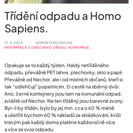
Třídění odpadu a Homo
Sapiens.
21.4.2022
ADMIN PIXELHOUSE
INFORMACE Z OBECNÍHO ÚŘADU
,
HOMEPAGE
Opakuje se to každý týden. Haldy netříděného
odpadu, převážně PET lahve, plechovky, sklo a papír.
Převážně od Nechor, ale i od místních občanů, kteří si
tak “odlehčují” popelnicím, či cestě na sběrný dvůr.
Ano, černé kontejnery jsou tam na komunální odpad,
zvláště od Nechor. Na ten tříděný jsou barevné zvony.
Byl-li by tříděn, bylo by jej min. cca o 60 % méně
a ušetřili bychom 60 % nákladů za skládkování, kvůli
kterým pak každý doma platíme každoročně více
a více za svoz odpadu.