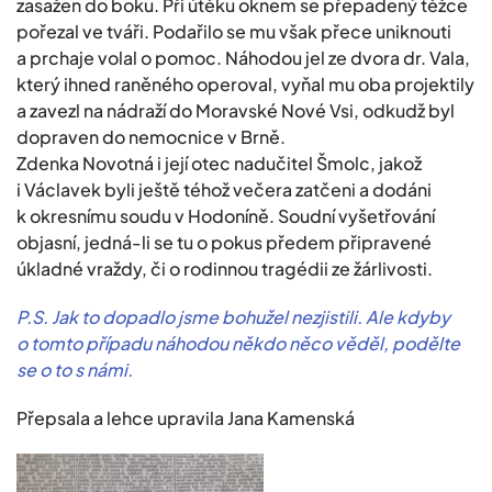
zasažen do boku. Při útěku oknem se přepadený těžce
pořezal ve tváři. Podařilo se mu však přece uniknouti
a prchaje volal o pomoc. Náhodou jel ze dvora dr. Vala,
který ihned raněného operoval, vyňal mu oba projektily
a zavezl na nádraží do Moravské Nové Vsi, odkudž byl
dopraven do nemocnice v Brně.
Zdenka Novotná i její otec nadučitel Šmolc, jakož
i Václavek byli ještě téhož večera zatčeni a dodáni
k okresnímu soudu v Hodoníně. Soudní vyšetřování
objasní, jedná-li se tu o pokus předem připravené
úkladné vraždy, či o rodinnou tragédii ze žárlivosti.
P.S. Jak to dopadlo jsme bohužel nezjistili. Ale kdyby
o tomto případu náhodou někdo něco věděl, podělte
se o to s námi.
Přepsala a lehce upravila Jana Kamenská