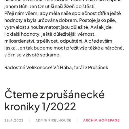
jenom Bůh. Jen On utiší naši žízeň po štěstí.
Přeji nám všem, aby měla naše společnost zítřka ještě
hodnoty a byla určována dobrem. Postoje jako píle,
vytrvalost a houževnatost jsou důležité. Avšak jde
i o další hodnoty, ještě důležitější: věrnost,
milosrdenství, trpělivost, odpuštění. A především
láska. Jen tak budeme moct přežít vše těžké a náročné,
s čím se v životě setkáme.
Radostné Velikonoce! Vít Hába, farář z Prušánek
Čteme z prušánecké
kroniky 1/2022
28.4.2022
ADMIN PIXELHOUSE
ARCHIV
,
HOMEPAGE