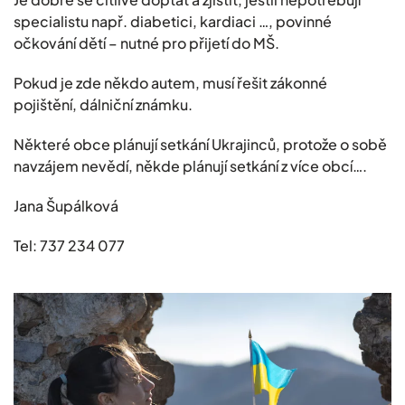
specialistu např. diabetici, kardiaci …, povinné
očkování dětí – nutné pro přijetí do MŠ.
Pokud je zde někdo autem, musí řešit zákonné
pojištění, dálniční známku.
Některé obce plánují setkání Ukrajinců, protože o sobě
navzájem nevědí, někde plánují setkání z více obcí….
Jana Šupálková
Tel: 737 234 077