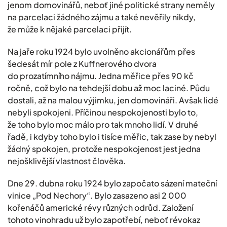
jenom domovinářů, neboť jiné politické strany neměly
na parcelaci žádného zájmu a také nevěřily nikdy,
že může k nějaké parcelaci přijít.
Na jaře roku 1924 bylo uvolněno akcionářům přes
šedesát mír pole z Kuffnerového dvora
do prozatímního nájmu. Jedna měřice přes 90 kč
ročně, což bylo na tehdejší dobu až moc laciné. Půdu
dostali, až na malou výjimku, jen domovináři. Avšak lidé
nebyli spokojeni. Příčinou nespokojenosti bylo to,
že toho bylo moc málo pro tak mnoho lidí. V druhé
řadě, i kdyby toho bylo i tisíce měřic, tak zase by nebyl
žádný spokojen, protože nespokojenost jest jedna
nejošklivější vlastnost člověka.
Dne 29. dubna roku 1924 bylo započato sázení mateční
vinice „Pod Nechory“. Bylo zasazeno asi 2 000
kořenáčů americké révy různých odrůd. Založení
tohoto vinohradu už bylo zapotřebí, neboť révokaz