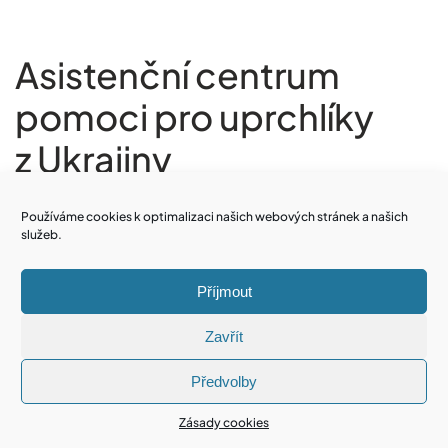
Asistenční centrum
pomoci pro uprchlíky
z Ukrajiny
11.3.2022
ADMIN PIXELHOUSE
Používáme cookies k optimalizaci našich webových stránek a našich
INFORMACE Z OBECNÍHO ÚŘADU
,
HOMEPAGE
služeb.
Asistenční centrum pomoci pro uprchlíky z Ukrajiny má
Příjmout
otevřeno 24 hodin denně.
Registraci u cizinecké
Zavřít
policie, víza u odboru
migrační politiky
Předvolby
Ministerstvo
Zásady cookies
vnitra,
zdravotní pojištění,