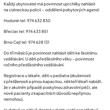
Každý ubytovatel má povinnost uprchlíky nahlásit
na cizineckou policii – oddělení pobytových agend:
Hodonín tel: 974 632 830
Břeclav tel: 974 633 851
Brno Cejl tel: 974 628 131
Do tří měsíců je povinnost nahlásit děti ke školnímu
vzdělávání. U děti předškolního věku – povinnost
ročního předškolního vzdělávání.
Registrace u lékaře, děti u pediatra (zkušenosti
z přetížeností a plnou kapacitou, někteří lékaři nabídli,
že v akutním případě poskytnou zdravotní péči, ale
nové pacienty z kapacitních důvodů nepřijmou
nemohou).
Je dobré se citlivě doptat a zjistit, jestli nepotřebují