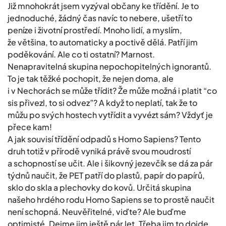
Již mnohokrát jsem vyzýval občany ke třídění. Je to
jednoduché, žádný čas navíc to nebere, ušetří to
peníze i životní prostředí. Mnoho lidí, a myslím,
že většina, to automaticky a poctivě dělá. Patří jim
poděkování. Ale co ti ostatní? Marnost.
Nenapravitelná skupina nepochopitelných ignorantů.
To je tak těžké pochopit, že nejen doma, ale
i v Nechorách se může třídit? Že může možná i platit “co
sis přivezl, to si odvez”? A když to neplatí, tak že to
můžu po svých hostech vytřídit a vyvézt sám? Vždyť je
přece kam!
A jak souvisí třídění odpadů s Homo Sapiens? Tento
druh totiž v přírodě vyniká právě svou moudrostí
a schopností se učit. Ale i šikovný jezevčík se dá za pár
týdnů naučit, že PET patří do plastů, papír do papírů,
sklo do skla a plechovky do kovů. Určitá skupina
našeho hrdého rodu Homo Sapiens se to prostě naučit
není schopná. Neuvěřitelné, viďte? Ale buďme
optimisté. Dejme jim ještě pár let. Třeba jim to dojde…