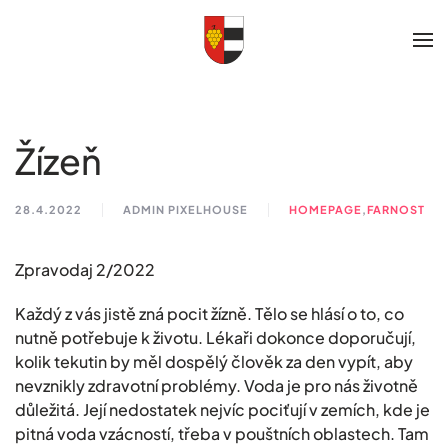
Skip to main content
Žízeň
28.4.2022
ADMIN PIXELHOUSE
HOMEPAGE
,
FARNOST
Zpravodaj 2/2022
Každý z vás jistě zná pocit žízně. Tělo se hlásí o to, co
nutně potřebuje k životu. Lékaři dokonce doporučují,
kolik tekutin by měl dospělý člověk za den vypít, aby
nevznikly zdravotní problémy. Voda je pro nás životně
důležitá. Její nedostatek nejvíc pociťují v zemích, kde je
pitná voda vzácností, třeba v pouštních oblastech. Tam