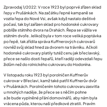
Zpravodaj 1/2022: V roce 1923 byl poprvé zřízen sklad
řepy v Prušánkách. Na začátku řepné kampaně se
vozila řepa do Nové Vsi, avšak když nastalo deštivé
počasí, tak byl zařízen sklad pro hodonské cukrovary
poblíže státního dvora na Drahách. Řepa se vážila ve
státním dvoře. Jelikož byla v tom roce veliká poptávka
po řepě, tak zřídila správa Kuffnerových cukrovarů
rovněž svůj sklad hned za dvorem na trávníku. Ačkoli
hodonské cukrovary platily tutéž cenu jak břeclavský,
přece se našlo dosti řepařů, kteří raději odevzdali řepu
židům než do rolnického cukrovaru do Hodonína.
V listopadu roku 1923 byl porolničen Kuffnerův
cukrovar v Břeclavi, kamž také patřil Kuffnerův dvůr
v Prušánkách. Porolničením tohoto cukrovaru zasvitla
u mnohých naděje, že přece se s něčím pohne
a že bude vyplněné přání domovinářů, aby nám byla
vrácena půda, kterou naši předkové ztratili. Pravím