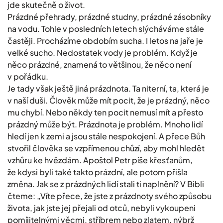
jde skutečně o život.
Prázdné přehrady, prázdné studny, prázdné zásobníky
na vodu. Tohle v posledních letech slýcháváme stále
častěji. Procházíme obdobím sucha. I letos na jaře je
velké sucho. Nedostatek vody je problém. Když je
něco prázdné, znamená to většinou, že něco není
v pořádku.
Je tady však ještě jiná prázdnota. Ta niterní, ta, která je
v naší duši. Člověk může mít pocit, že je prázdný, něco
mu chybí. Nebo někdy ten pocit nemusí mít a přesto
prázdný může být. Prázdnota je problém. Mnoho lidí
hledí jen k zemi a jsou stále nespokojení. A přece Bůh
stvořil člověka se vzpřímenou chůzí, aby mohl hledět
vzhůru ke hvězdám. Apoštol Petr píše křesťanům,
že kdysi byli také takto prázdní, ale potom přišla
změna. Jak se z prázdných lidí stali ti naplnění? V Bibli
čteme: „Víte přece, že jste z prázdnoty svého způsobu
života, jak jste jej přejali od otců, nebyli vykoupeni
pomíjitelnými věcmi, stříbrem nebo zlatem, nýbrž