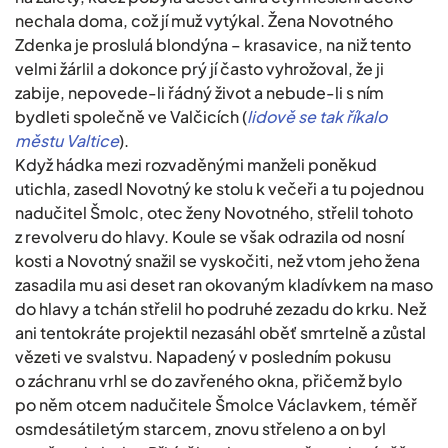
nechala doma, což jí muž vytýkal. Žena Novotného
Zdenka je proslulá blondýna – krasavice, na niž tento
velmi žárlil a dokonce prý jí často vyhrožoval, že ji
zabije, nepovede-li řádný život a nebude-li s ním
bydleti společně ve Valčicích (
lidově se tak říkalo
městu Valtice
).
Když hádka mezi rozvaděnými manželi poněkud
utichla, zasedl Novotný ke stolu k večeři a tu pojednou
nadučitel Šmolc, otec ženy Novotného, střelil tohoto
z revolveru do hlavy. Koule se však odrazila od nosní
kosti a Novotný snažil se vyskočiti, než vtom jeho žena
zasadila mu asi deset ran okovaným kladívkem na maso
do hlavy a tchán střelil ho podruhé zezadu do krku. Než
ani tentokráte projektil nezasáhl oběť smrtelně a zůstal
vězeti ve svalstvu. Napadený v posledním pokusu
o záchranu vrhl se do zavřeného okna, přičemž bylo
po něm otcem nadučitele Šmolce Václavkem, téměř
osmdesátiletým starcem, znovu střeleno a on byl