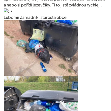
a nebo si pořídí jezevčíky. Ti to jistě zvládnou rychleji.
Lubomír Zahradník, starosta obce