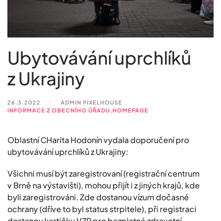
Ubytovávání uprchlíků
z Ukrajiny
26.3.2022
ADMIN PIXELHOUSE
INFORMACE Z OBECNÍHO ÚŘADU
,
HOMEPAGE
Oblastní CHarita Hodonín vydala doporučení pro
ubytovávání uprchlíků z Ukrajiny:
Všichni musí být zaregistrovaní (registrační centrum
v Brně na výstavišti), mohou přijít i z jiných krajů, kde
byli zaregistrováni. Zde dostanou vízum dočasné
ochrany (dříve to byl status strpitele), při registraci
dostanou kartičku VZP pro bezplatné zdravotní