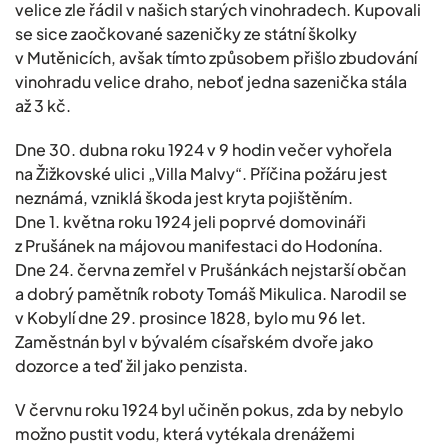
velice zle řádil v našich starých vinohradech. Kupovali
se sice zaočkované sazeničky ze státní školky
v Mutěnicích, avšak tímto způsobem přišlo zbudování
vinohradu velice draho, neboť jedna sazenička stála
až 3 kč.
Dne 30. dubna roku 1924 v 9 hodin večer vyhořela
na Žižkovské ulici „Villa Malvy“. Příčina požáru jest
neznámá, vzniklá škoda jest kryta pojištěním.
Dne 1. května roku 1924 jeli poprvé domovináři
z Prušánek na májovou manifestaci do Hodonína.
Dne 24. června zemřel v Prušánkách nejstarší občan
a dobrý pamětník roboty Tomáš Mikulica. Narodil se
v Kobylí dne 29. prosince 1828, bylo mu 96 let.
Zaměstnán byl v bývalém císařském dvoře jako
dozorce a teď žil jako penzista.
V červnu roku 1924 byl učiněn pokus, zda by nebylo
možno pustit vodu, která vytékala drenážemi