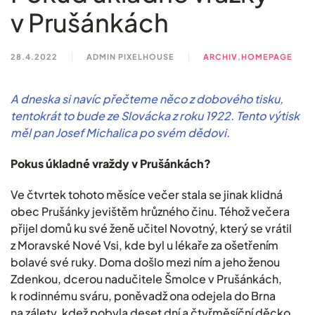
v Prušánkách
28.4.2022
ADMIN PIXELHOUSE
ARCHIV
,
HOMEPAGE
A dneska si navíc přečteme něco z dobového tisku,
tentokrát to bude ze Slovácka z roku 1922. Tento výtisk
měl pan Josef Michalica po svém dědovi.
Pokus úkladné vraždy v Prušánkách?
Ve čtvrtek tohoto měsíce večer stala se jinak klidná
obec Prušánky jevištěm hrůzného činu. Téhož večera
přijel domů ku své ženě učitel Novotný, který se vrátil
z Moravské Nové Vsi, kde byl u lékaře za ošetřením
bolavé své ruky. Doma došlo mezi ním a jeho ženou
Zdenkou, dcerou nadučitele Šmolce v Prušánkách,
k rodinnému sváru, poněvadž ona odejela do Brna
na zálety, kdež pobyla deset dní a čtyřměsíční děcko