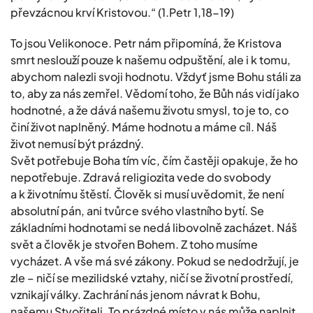
převzácnou krví Kristovou.“ (1.Petr 1,18-19)
To jsou Velikonoce. Petr nám připomíná, že Kristova
smrt neslouží pouze k našemu odpuštění, ale i k tomu,
abychom nalezli svoji hodnotu. Vždyť jsme Bohu stáli za
to, aby za nás zemřel. Vědomí toho, že Bůh nás vidí jako
hodnotné, a že dává našemu životu smysl, to je to, co
činí život naplněný. Máme hodnotu a máme cíl. Náš
život nemusí být prázdný.
Svět potřebuje Boha tím víc, čím častěji opakuje, že ho
nepotřebuje. Zdravá religiozita vede do svobody
a k životnímu štěstí. Člověk si musí uvědomit, že není
absolutní pán, ani tvůrce svého vlastního bytí. Se
základními hodnotami se nedá libovolně zacházet. Náš
svět a člověk je stvořen Bohem. Z toho musíme
vycházet. A vše má své zákony. Pokud se nedodržují, je
zle – ničí se mezilidské vztahy, ničí se životní prostředí,
vznikají války. Zachrání nás jenom návrat k Bohu,
našemu Stvořiteli. To prázdné místo v nás může naplnit