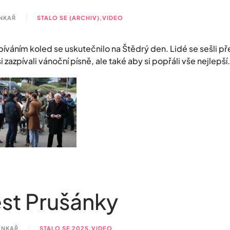
UNKAŘ
STALO SE (ARCHIV)
,
VIDEO
zpíváním koled se uskutečnilo na Štědrý den. Lidé se sešli 
 zazpívali vánoční písně, ale také aby si popřáli vše nejlepší.
st Prušánky
HUNKAŘ
STALO SE 2025
,
VIDEO