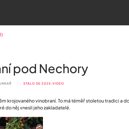
B)
aní pod Nechory
HUNKAŘ
STALO SE 2025
,
VIDEO
ěm krojovaného vinobraní. To má téměř stoletou tradici a d
é do něj vnesli jeho zakladatelé.