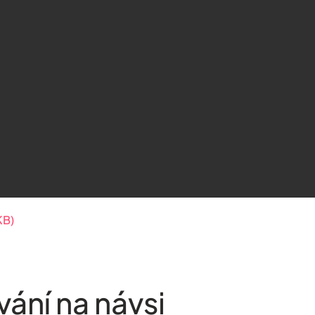
KB)
ání na návsi