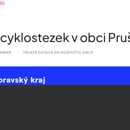
KB)
cyklostezek v obci Pr
HUNKAŘ
PŘIJATÉ DOTACE DO ROZPOČTU OBCE