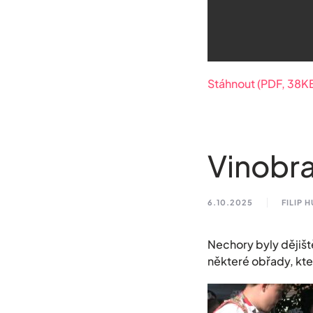
Stáhnout (PDF, 38K
Vinobr
6.10.2025
FILIP 
Nechory byly dějišt
některé obřady, kter