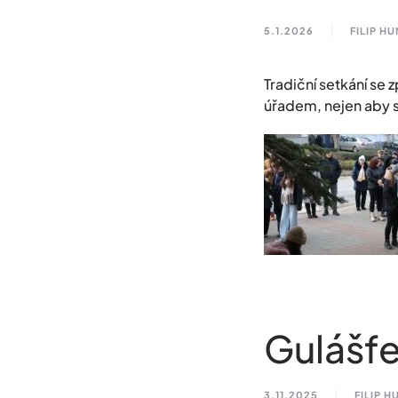
5.1.2026
FILIP H
Tradiční setkání se 
úřadem, nejen aby si
Gulášfe
3.11.2025
FILIP 