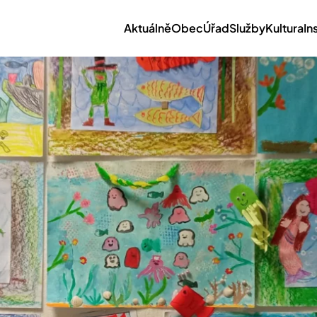
Aktuálně
Obec
Úřad
Služby
Kultura
In