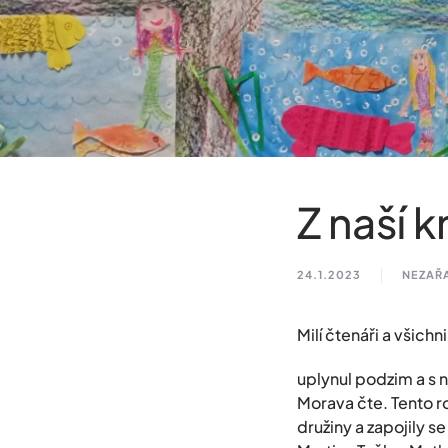
Z naší 
24.1.2023
NEZAŘ
Milí čtenáři a všichn
uplynul podzim a s n
Morava čte. Tento r
družiny a zapojily 