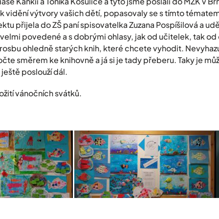
ase Kankii a Toníka Košuliče a tyto jsme poslali do MZK v B
 k vidění výtvory vašich dětí, popasovaly se s tímto témat
ektu přijela do ZŠ paní spisovatelka Zuzana Pospíšilová a ud
ly velmi povedené a s dobrými ohlasy, jak od učitelek, tak od 
sbu ohledně starých knih, které chcete vyhodit. Nevyhazu
točte směrem ke knihovně a já si je tady přeberu. Taky je mů
ještě poslouží dál.
ožití vánočních svátků.