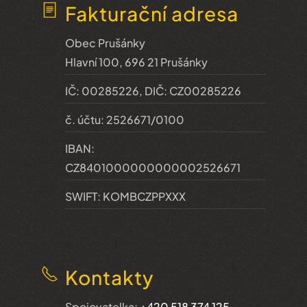
Fakturační adresa
Obec Prušánky
Hlavní 100, 696 21 Prušánky
IČ: 00285226, DIČ: CZ00285226
č. účtu: 2526671/0100
IBAN:
CZ8401000000000002526671
SWIFT: KOMBCZPPXXX
Kontakty
Spojovatelka:
+420 518 374 125