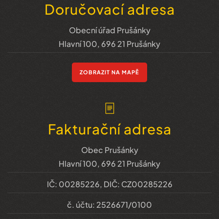
Doručovací adresa
Obecní úřad Prušánky
Hlavní 100, 696 21 Prušánky
ZOBRAZIT NA MAPĚ
Fakturační adresa
Obec Prušánky
Hlavní 100, 696 21 Prušánky
IČ: 00285226, DIČ: CZ00285226
č. účtu: 2526671/0100