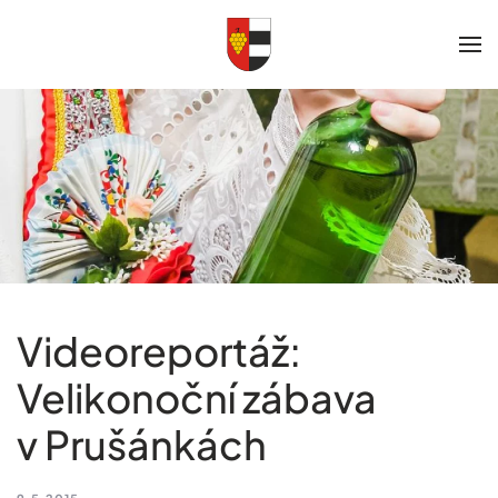
Skip to main content
Videoreportáž:
Velikonoční zábava
v Prušánkách