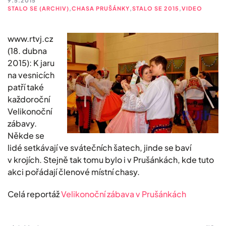
9.5.2015
STALO SE (ARCHIV)
,
CHASA PRUŠÁNKY
,
STALO SE 2015
,
VIDEO
www.rtvj.cz
(18. dubna
2015): K jaru
na vesnicích
patří také
každoroční
Velikonoční
zábavy.
Někde se
lidé setkávají ve svátečních šatech, jinde se baví
v krojích. Stejně tak tomu bylo i v Prušánkách, kde tuto
akci pořádají členové místní chasy.
Celá reportáž
Velikonoční zábava v Prušánkách