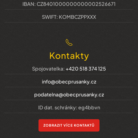
IBAN: CZ8401000000000002526671
SWIFT: KOMBCZPPXXX
Kontakty
Spojovatelka:
+420 518 374 125
info@obecprusanky.cz
podatelna@obecprusanky.cz
ID dat. schránky: eg4bbvn
ZOBRAZIT VÍCE KONTAKTŮ