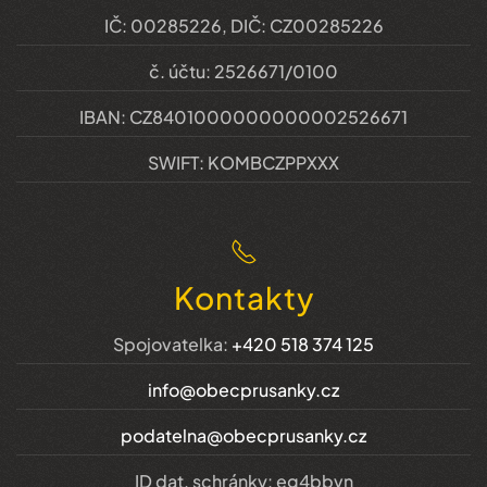
IČ: 00285226, DIČ: CZ00285226
č. účtu: 2526671/0100
IBAN: CZ8401000000000002526671
SWIFT: KOMBCZPPXXX
Kontakty
Spojovatelka:
+420 518 374 125
info@obecprusanky.cz
podatelna@obecprusanky.cz
ID dat. schránky: eg4bbvn