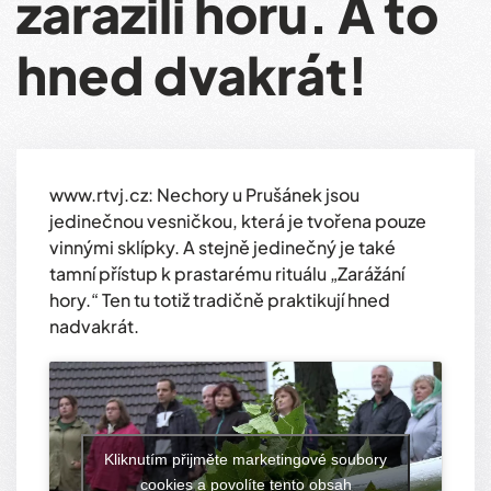
zarazili horu. A to
hned dvakrát!
www.rtvj.cz: Nechory u Prušánek jsou
jedinečnou vesničkou, která je tvořena pouze
vinnými sklípky. A stejně jedinečný je také
tamní přístup k prastarému rituálu „Zarážání
hory.“ Ten tu totiž tradičně praktikují hned
nadvakrát.
Kliknutím přijměte marketingové soubory
cookies a povolíte tento obsah