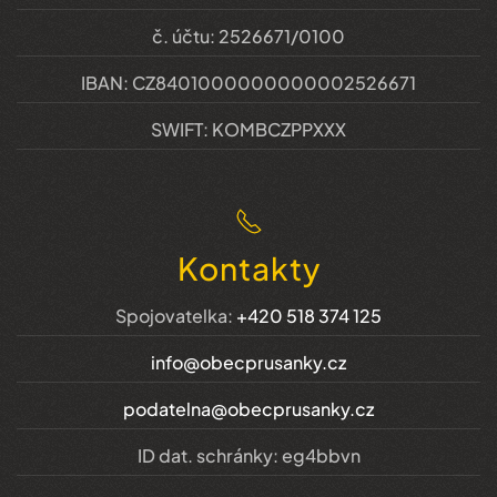
č. účtu: 2526671/0100
IBAN: CZ8401000000000002526671
SWIFT: KOMBCZPPXXX
Kontakty
Spojovatelka:
+420 518 374 125
info@obecprusanky.cz
podatelna@obecprusanky.cz
ID dat. schránky: eg4bbvn