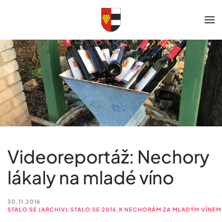
Skip to main content
Videoreportáž: Nechory
lákaly na mladé víno
30.11.2016
STALO SE (ARCHIV)
,
STALO SE 2016
,
K NECHORÁM ZA MLADÝM VÍNEM