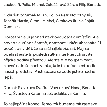
Lauko Jiří, Pálka Michal, Zálešáková Sára a Filip Benada.
C družstvo: Šimek Milan, Koliba Petr, Novotný Jiří,
Tesařík Martin, Šimek Michal, Šimková Jitka a Fojtík
Dominik.
Dorost hraje už jen nadstavbovou část o umístění. Ale
nevede si vůbec špatně, z patnácti utkání už nasbíral 11
bodů. Jde vidět, že se začínají zlepšovat. Mají se
odehrát ještě tři poslední utkání, ze kterých určitě
nějaké bodíky přivezou. Ale stále je co spravovat,
hlavně na kuželnách venku, kde to pořád není podle
našich představ. Příští sezóna už bude jistě o hodně
lepší.
Dorost: Slavíková Svaťka, Vavřínková Hana, Benada
Filip, Švastová Kateřina a Zvědělíková Kamila.
To nejlepší na konec. Tento rok budeme mít zase své