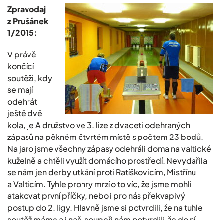
Zpravodaj
z Prušánek
1/2015:
V právě
končící
soutěži, kdy
se mají
odehrát
ještě dvě
kola, je A družstvo ve 3. lize z dvaceti odehraných
zápasů na pěkném čtvrtém místě s počtem 23 bodů.
Na jaro jsme všechny zápasy odehráli doma na valtické
kuželně a chtěli využít domácího prostředí. Nevydařila
se nám jen derby utkání proti Ratíškovicím, Mistřínu
a Valticím. Tyhle prohry mrzí o to víc, že jsme mohli
atakovat první příčky, nebo i pro nás překvapivý
postup do 2. ligy. Hlavně jsme si potvrdili, že na tuhle
soutěž máme a i naši soupeři nám potvrdili, že do ní