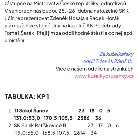
zástupce na Mistrovství České republiky jednotlivců.
V seniorech nás budou 25.-26. dubna na kuželně SKK
Jičín reprezentovat Zdeněk Hosaja a Radek Horák
a v mužích ve stejné dny na kuželně KK Poděbrady
Tomáš Šerák. Přeji jim za oddíl hodně štěstí a co nejlepší
umístění.
Za kuželkářský
oddíl Zdeněk Zálešák.
Více o našem oddíle na stránkách
www.kuzelkyprusanky.cz
TABULKA: KP 1
TJ Sokol Šanov 23 18 0 5
131,0:53,0 170,5:105,5 2586 36
SK Baník Ratíškovice B 23 17 0 6
119,0:65,0 168,5:107,5 2614 34