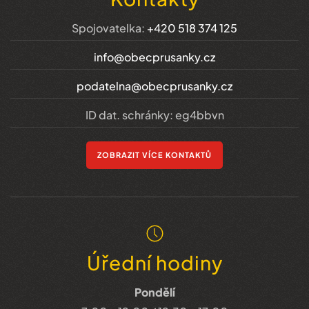
Spojovatelka:
+420 518 374 125
info@obecprusanky.cz
podatelna@obecprusanky.cz
ID dat. schránky: eg4bbvn
ZOBRAZIT VÍCE KONTAKTŮ
Úřední hodiny
Pondělí