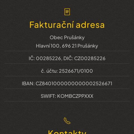
Fakturační adresa
Obec Prušánky
Hlavní 100, 696 21 Prušánky
IČ: 00285226, DIČ: CZ00285226
č. účtu: 2526671/0100
IBAN: CZ8401000000000002526671
SWIFT: KOMBCZPPXXX
Kontakty