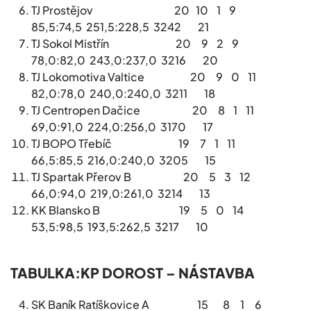
TJ Prostějov 20 10 1 9
85,5:74,5 251,5:228,5 3242 21
TJ Sokol Mistřín 20 9 2 9
78,0:82,0 243,0:237,0 3216 20
TJ Lokomotiva Valtice 20 9 0 11
82,0:78,0 240,0:240,0 3211 18
TJ Centropen Dačice 20 8 1 11
69,0:91,0 224,0:256,0 3170 17
TJ BOPO Třebíč 19 7 1 11
66,5:85,5 216,0:240,0 3205 15
TJ Spartak Přerov B 20 5 3 12
66,0:94,0 219,0:261,0 3214 13
KK Blansko B 19 5 0 14
53,5:98,5 193,5:262,5 3217 10
TABULKA:KP DOROST – NÁSTAVBA
SK Baník Ratíškovice A 15 8 1 6