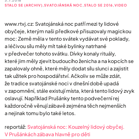
3.7.2016
STALO SE (ARCHIV)
,
SVATOJÁNSKÁ NOC
,
STALO SE 2016
,
VIDEO
www.rtvj.cz: Svatojánská noc patří mezi ty lidové
obyčeje, kterým naši předkové přisuzovaly magickou
moc: Země měla v tento svátek vydávat své poklady,
a léčivou sílu měly mít také bylinky natrhané
v předvečer tohoto svátku. Dívky konaly rituály,
které jim měly zjevit budoucího ženicha a na kopcích se
zapalovaly ohně, které měly dodat sílu slunci a zajistit
tak užitek pro hospodářství. Ačkoliv se může zdát,
že tradice svatojánské noci v dnešní době upadá
v zapomnění, stále existují místa, která tento lidový zvyk
oslavují. Například Prušánky tento podvečerní rej
každoročně věnují zábavě zejména těch nejmenších
a nejinak tomu bylo také letos.
reportáž:
Svatojánská noc: Kouzelný lidový obyčej.
V Prušánkách zábava hlavně pro děti