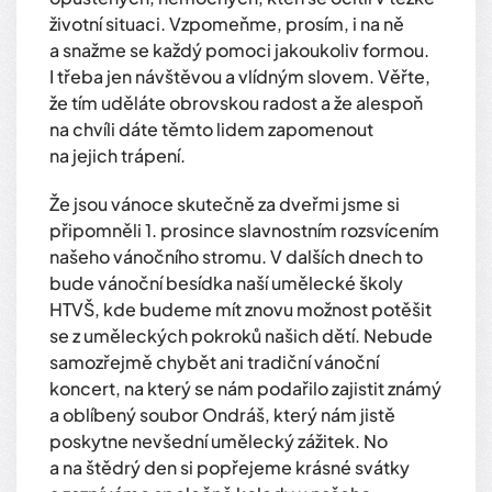
životní situaci. Vzpomeňme, prosím, i na ně
a snažme se každý pomoci jakoukoliv formou.
I třeba jen návštěvou a vlídným slovem. Věřte,
že tím uděláte obrovskou radost a že alespoň
na chvíli dáte těmto lidem zapomenout
na jejich trápení.
Že jsou vánoce skutečně za dveřmi jsme si
připomněli 1. prosince slavnostním rozsvícením
našeho vánočního stromu. V dalších dnech to
bude vánoční besídka naší umělecké školy
HTVŠ, kde budeme mít znovu možnost potěšit
se z uměleckých pokroků našich dětí. Nebude
samozřejmě chybět ani tradiční vánoční
koncert, na který se nám podařilo zajistit známý
a oblíbený soubor Ondráš, který nám jistě
poskytne nevšední umělecký zážitek. No
a na štědrý den si popřejeme krásné svátky