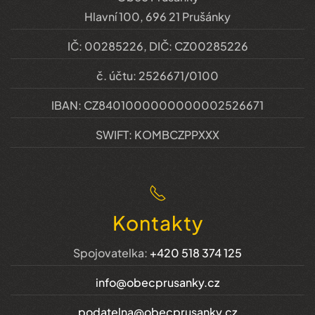
Hlavní 100, 696 21 Prušánky
IČ: 00285226, DIČ: CZ00285226
č. účtu: 2526671/0100
IBAN: CZ8401000000000002526671
SWIFT: KOMBCZPPXXX
Kontakty
Spojovatelka:
+420 518 374 125
info@obecprusanky.cz
podatelna@obecprusanky.cz