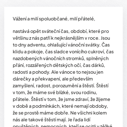
Vážení a milí spoluobčané, milí přátelé,
nastává opět sváteční čas, období, které pro
většinu z nás patří k nejkrásnějším v roce. Jsou
to dny adventu, ohlašující vánoční svátky. Čas
klidu a pokoje, čas sladce vonícího cukroví, čas
nazdobených vánočních stromků, splněných
přání, rozzářených dětských očí, čas dárků,
radosti a pohody. Ale vánoce to nejsou jen
dárečky a překvapení, ale především
zamyšlení, radost, porozumění a štěstí. Štěstí
v tom, že máme své blízké, svou rodinu,
přátele. Štěstí v tom, že jsme zdraví, že žijeme
v době a podmínkách, které nemají obdoby,
že se prostě máme dobře. Ne všichni kolem
nás ale takové štěstí mají. Je řada lidí
opuštěných, nemocných, kteří se ocitli v těžké