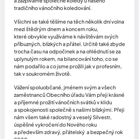
a zazpíváme společně koledy u našeho
tradičního vánočního koledování.
Všichni se také těšíme na těch několik dní volna
mezi štědrým dnem a koncem roku,
které obvykle využíváme k návštěvám svých
příbuzných, blízkých a přátel. Určitě také zbyde
trocha času na odpočinek a na ohlédnutí se za
uplynulým rokem, na bilancování toho, co se
nám podařilo a co jsme prožili jak v profesním,
tak v soukromém životě.
Vážení spoluobčané, jménem svým a všech
zaměstnanců Obecního úřadu Vám přeji krásné
a příjemné prožití vánočních svátků v klidu
a spokojenosti společně s našimi blízkými. Přeji
nám všem také radostný a veselý Silvestr,
úspěšné vykročení do Nového roku
a především zdravý, přátelský a bezpečný rok