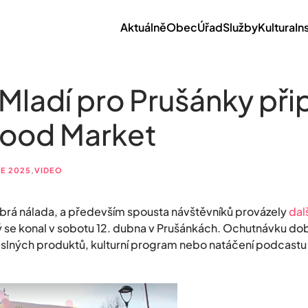
Aktuálně
Obec
Úřad
Služby
Kultura
In
Mladí pro Prušánky přip
Food Market
SE 2025
,
VIDEO
brá nálada, a především spousta návštěvníků provázely
dal
ý se konal v sobotu 12. dubna v Prušánkách. Ochutnávku dobré
eslných produktů, kulturní program nebo natáčení podcast