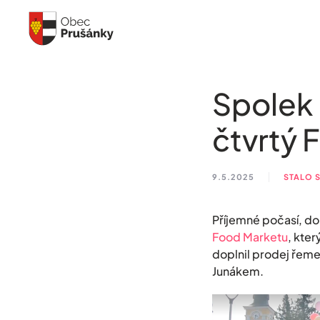
Skip to main content
Spolek 
čtvrtý 
9.5.2025
STALO 
Příjemné počasí, do
Food Marketu
, kter
doplnil prodej řem
Junákem.