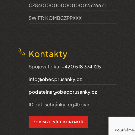
CZ8401000000000002526671
SWIFT: KOMBCZPPXXX
Kontakty
Spojovatelka:
+420 518 374 125
info@obecprusanky.cz
podatelna@obecprusanky.cz
ID dat. schránky: eg4bbvn
ZOBRAZIT VÍCE KONTAKTŮ
Používáme c