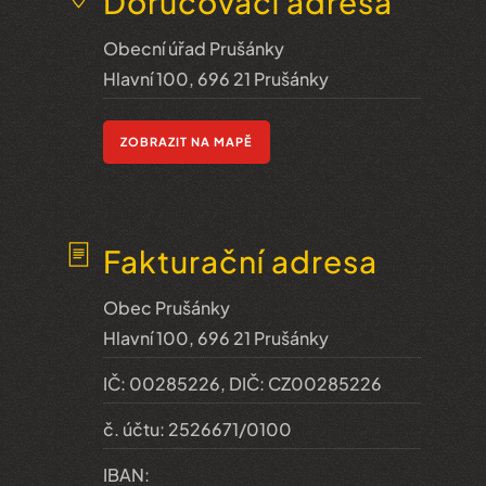
Doručovací adresa
Obecní úřad Prušánky
Hlavní 100, 696 21 Prušánky
ZOBRAZIT NA MAPĚ
Fakturační adresa
Obec Prušánky
Hlavní 100, 696 21 Prušánky
IČ: 00285226, DIČ: CZ00285226
č. účtu: 2526671/0100
IBAN: