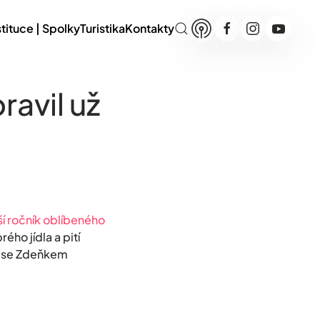
stituce | Spolky
Turistika
Kontakty
ravil už
ší ročník oblíbeného
ho jídla a pití
u se Zdeňkem