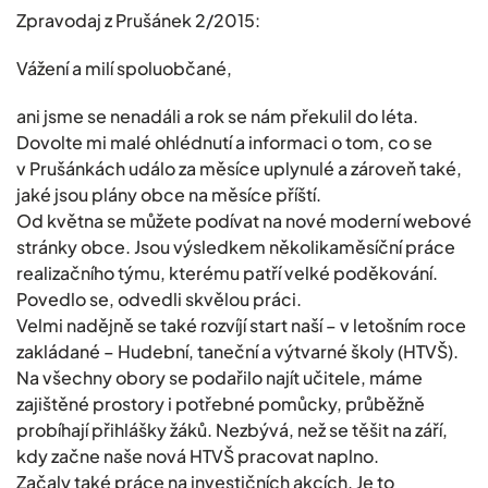
Zpravodaj z Prušánek 2/2015:
Vážení a milí spoluobčané,
ani jsme se nenadáli a rok se nám překulil do léta.
Dovolte mi malé ohlédnutí a informaci o tom, co se
v Prušánkách událo za měsíce uplynulé a zároveň také,
jaké jsou plány obce na měsíce příští.
Od května se můžete podívat na nové moderní webové
stránky obce. Jsou výsledkem několikaměsíční práce
realizačního týmu, kterému patří velké poděkování.
Povedlo se, odvedli skvělou práci.
Velmi nadějně se také rozvíjí start naší – v letošním roce
zakládané – Hudební, taneční a výtvarné školy (HTVŠ).
Na všechny obory se podařilo najít učitele, máme
zajištěné prostory i potřebné pomůcky, průběžně
probíhají přihlášky žáků. Nezbývá, než se těšit na září,
kdy začne naše nová HTVŠ pracovat naplno.
Začaly také práce na investičních akcích. Je to