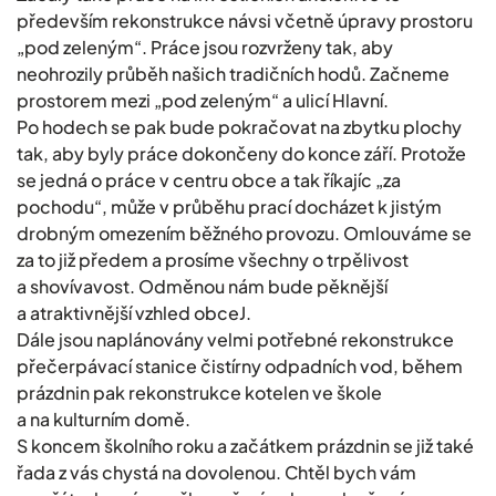
především rekonstrukce návsi včetně úpravy prostoru
„pod zeleným“. Práce jsou rozvrženy tak, aby
neohrozily průběh našich tradičních hodů. Začneme
prostorem mezi „pod zeleným“ a ulicí Hlavní.
Po hodech se pak bude pokračovat na zbytku plochy
tak, aby byly práce dokončeny do konce září. Protože
se jedná o práce v centru obce a tak říkajíc „za
pochodu“, může v průběhu prací docházet k jistým
drobným omezením běžného provozu. Omlouváme se
za to již předem a prosíme všechny o trpělivost
a shovívavost. Odměnou nám bude pěknější
a atraktivnější vzhled obceJ.
Dále jsou naplánovány velmi potřebné rekonstrukce
přečerpávací stanice čistírny odpadních vod, během
prázdnin pak rekonstrukce kotelen ve škole
a na kulturním domě.
S koncem školního roku a začátkem prázdnin se již také
řada z vás chystá na dovolenou. Chtěl bych vám