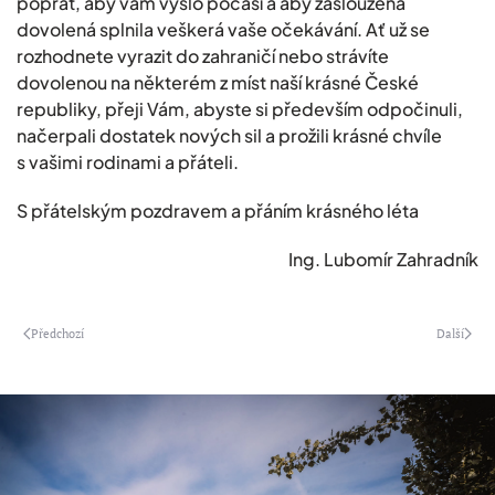
popřát, aby vám vyšlo počasí a aby zasloužená
dovolená splnila veškerá vaše očekávání. Ať už se
rozhodnete vyrazit do zahraničí nebo strávíte
dovolenou na některém z míst naší krásné České
republiky, přeji Vám, abyste si především odpočinuli,
načerpali dostatek nových sil a prožili krásné chvíle
s vašimi rodinami a přáteli.
S přátelským pozdravem a přáním krásného léta
Ing. Lubomír Zahradník
Předchozí
Další