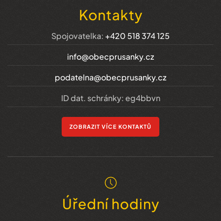
Kontakty
Spojovatelka:
+420 518 374 125
info@obecprusanky.cz
podatelna@obecprusanky.cz
ID dat. schránky: eg4bbvn
ZOBRAZIT VÍCE KONTAKTŮ
Úřední hodiny