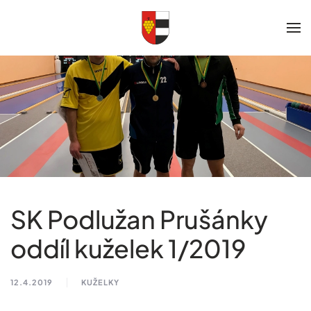
Skip to main content
SK Podlužan Prušánky
oddíl kuželek 1/2019
12.4.2019
KUŽELKY