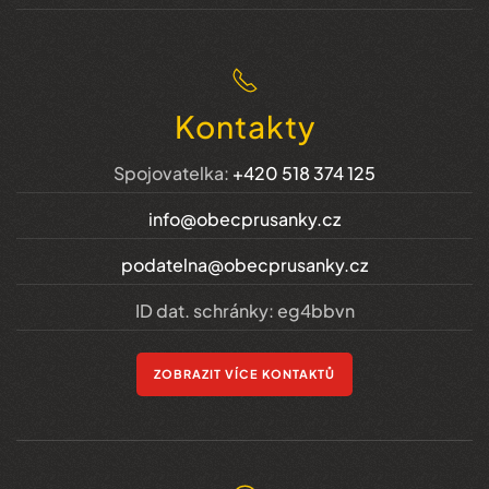
Kontakty
Spojovatelka:
+420 518 374 125
info@obecprusanky.cz
podatelna@obecprusanky.cz
ID dat. schránky: eg4bbvn
ZOBRAZIT VÍCE KONTAKTŮ