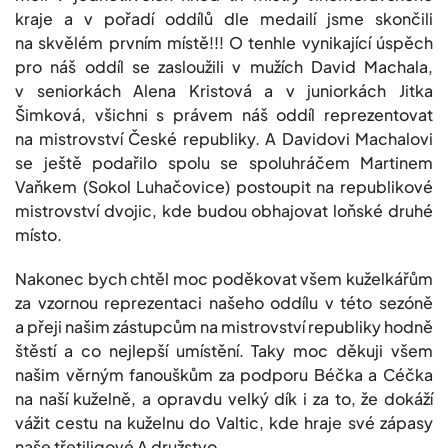
kraje a v pořadí oddílů dle medailí jsme skončili
na skvělém prvním místě!!! O tenhle vynikající úspěch
pro náš oddíl se zasloužili v mužích David Machala,
v seniorkách Alena Kristová a v juniorkách Jitka
Šimková, všichni s právem náš oddíl reprezentovat
na mistrovství České republiky. A Davidovi Machalovi
se ještě podařilo spolu se spoluhráčem Martinem
Vaňkem (Sokol Luhačovice) postoupit na republikové
mistrovství dvojic, kde budou obhajovat loňské druhé
místo.
Nakonec bych chtěl moc poděkovat všem kuželkářům
za vzornou reprezentaci našeho oddílu v této sezóně
a přeji našim zástupcům na mistrovství republiky hodně
štěstí a co nejlepší umístění. Taky moc děkuji všem
našim věrným fanouškům za podporu Béčka a Céčka
na naší kuželně, a opravdu velký dík i za to, že dokáží
vážit cestu na kuželnu do Valtic, kde hraje své zápasy
naše třetiligové A družstvo.