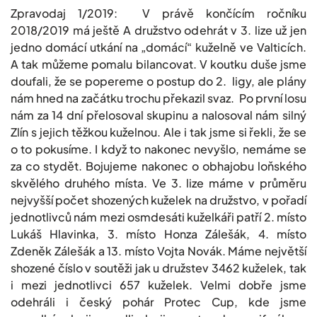
Zpravodaj 1/2019: V právě končícím ročníku
2018/2019 má ještě A družstvo odehrát v 3. lize už jen
jedno domácí utkání na „domácí“ kuželně ve Valticích.
A tak můžeme pomalu bilancovat. V koutku duše jsme
doufali, že se popereme o postup do 2. ligy, ale plány
nám hned na začátku trochu překazil svaz. Po první losu
nám za 14 dní přelosoval skupinu a nalosoval nám silný
Zlín s jejich těžkou kuželnou. Ale i tak jsme si řekli, že se
o to pokusíme. I když to nakonec nevyšlo, nemáme se
za co stydět. Bojujeme nakonec o obhajobu loňského
skvělého druhého místa. Ve 3. lize máme v průměru
nejvyšší počet shozených kuželek na družstvo, v pořadí
jednotlivců nám mezi osmdesáti kuželkáři patří 2. místo
Lukáš Hlavinka, 3. místo Honza Zálešák, 4. místo
Zdeněk Zálešák a 13. místo Vojta Novák. Máme největší
shozené číslo v soutěži jak u družstev 3462 kuželek, tak
i mezi jednotlivci 657 kuželek. Velmi dobře jsme
odehráli i český pohár Protec Cup, kde jsme