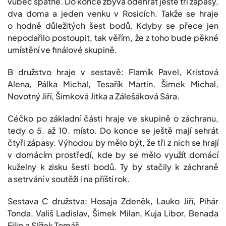
vůbec špatně. Do konce zbývá odehrát ještě tři zápasy,
dva doma a jeden venku v Rosicích. Takže se hraje
o hodně důležitých šest bodů. Kdyby se přece jen
nepodařilo postoupit, tak věřím, že z toho bude pěkné
umístění ve finálové skupině.
B družstvo hraje v sestavě: Flamík Pavel, Kristová
Alena, Pálka Michal, Tesařík Martin, Šimek Michal,
Novotný Jiří, Šimková Jitka a Zálešáková Sára.
Céčko po základní části hraje ve skupině o záchranu,
tedy o 5. až 10. místo. Do konce se ještě mají sehrát
čtyři zápasy. Výhodou by mělo být, že tři z nich se hrají
v domácím prostředí, kde by se mělo využít domácí
kuželny k zisku šesti bodů. Ty by stačily k záchraně
a setrvání v soutěži i na příští rok.
Sestava C družstva: Hosaja Zdeněk, Lauko Jiří, Pihár
Tonda, Vališ Ladislav, Šimek Milan, Kuja Libor, Benada
Filip a Slížek Tomáš.