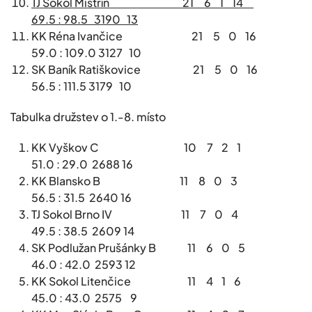
TJ Sokol Mistřín 21 6 1 14
69.5 : 98.5 3190 13
KK Réna Ivančice 21 5 0 16
59.0 : 109.0 3127 10
SK Baník Ratiškovice 21 5 0 16
56.5 : 111.5 3179 10
Tabulka družstev o 1.-8. místo
KK Vyškov C 10 7 2 1
51.0 : 29.0 2688 16
KK Blansko B 11 8 0 3
56.5 : 31.5 2640 16
TJ Sokol Brno IV 11 7 0 4
49.5 : 38.5 2609 14
SK Podlužan Prušánky B 11 6 0 5
46.0 : 42.0 2593 12
KK Sokol Litenčice 11 4 1 6
45.0 : 43.0 2575 9