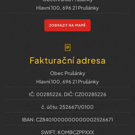
Hlavní 100, 696 21 Prušánky
ZOBRAZIT NA MAPĚ
Fakturační adresa
Obec Prušánky
Hlavní 100, 696 21 Prušánky
IČ: 00285226, DIČ: CZ00285226
č. účtu: 2526671/0100
IBAN: CZ8401000000000002526671
SWIFT: KOMBCZPPXXX