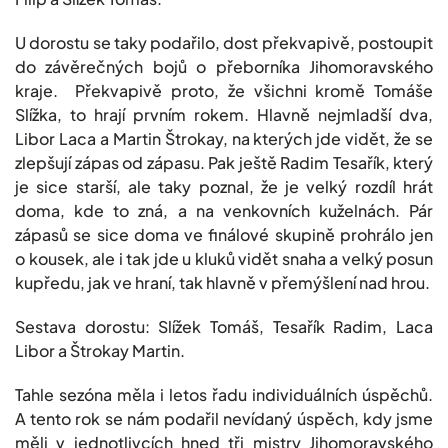
U dorostu se taky podařilo, dost překvapivě, postoupit
do závěrečných bojů o přeborníka Jihomoravského
kraje. Překvapivě proto, že všichni kromě Tomáše
Slížka, to hrají prvním rokem. Hlavně nejmladší dva,
Libor Laca a Martin Štrokay, na kterých jde vidět, že se
zlepšují zápas od zápasu. Pak ještě Radim Tesařík, který
je sice starší, ale taky poznal, že je velký rozdíl hrát
doma, kde to zná, a na venkovních kuželnách. Pár
zápasů se sice doma ve finálové skupině prohrálo jen
o kousek, ale i tak jde u kluků vidět snaha a velký posun
kupředu, jak ve hraní, tak hlavně v přemýšlení nad hrou.
Sestava dorostu: Slížek Tomáš, Tesařík Radim, Laca
Libor a Štrokay Martin.
Tahle sezóna měla i letos řadu individuálních úspěchů.
A tento rok se nám podařil nevídaný úspěch, kdy jsme
měli v jednotlivcích hned tři mistry Jihomoravského