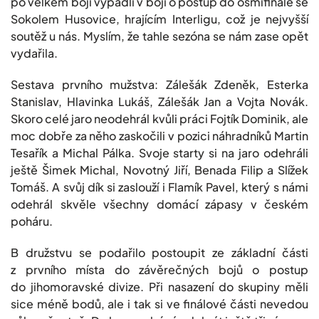
po velkém boji vypadli v boji o postup do osmifinále se
Sokolem Husovice, hrajícím Interligu, což je nejvyšší
soutěž u nás. Myslím, že tahle sezóna se nám zase opět
vydařila.
Sestava prvního mužstva: Zálešák Zdeněk, Esterka
Stanislav, Hlavinka Lukáš, Zálešák Jan a Vojta Novák.
Skoro celé jaro neodehrál kvůli práci Fojtík Dominik, ale
moc dobře za něho zaskočili v pozici náhradníků Martin
Tesařík a Michal Pálka. Svoje starty si na jaro odehráli
ještě Šimek Michal, Novotný Jiří, Benada Filip a Slížek
Tomáš. A svůj dík si zaslouží i Flamík Pavel, který s námi
odehrál skvěle všechny domácí zápasy v českém
poháru.
B družstvu se podařilo postoupit ze základní části
z prvního místa do závěrečných bojů o postup
do jihomoravské divize. Při nasazení do skupiny měli
sice méně bodů, ale i tak si ve finálové části nevedou