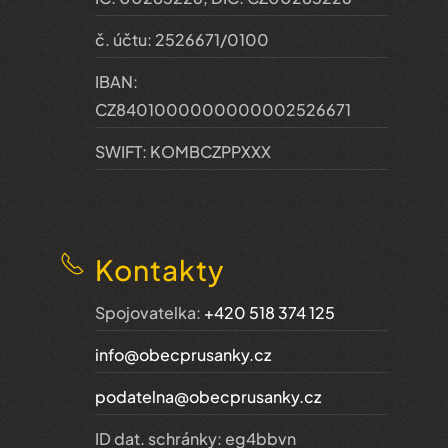
č. účtu: 2526671/0100
IBAN:
CZ8401000000000002526671
SWIFT: KOMBCZPPXXX
Kontakty
Spojovatelka:
+420 518 374 125
info@obecprusanky.cz
podatelna@obecprusanky.cz
ID dat. schránky: eg4bbvn