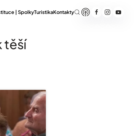
stituce | Spolky
Turistika
Kontakty
 těší