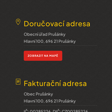
Doručovací adresa
Obecní úřad Prušánky
Hlavní 100, 696 21 Prušánky
ZOBRAZIT NA MAPĚ
Fakturační adresa
Obec Prušánky
Hlavní 100, 696 21 Prušánky
IČ: 00285226, DIČ: CZ00285226