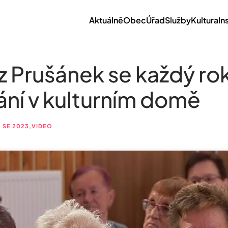
Aktuálně
Obec
Úřad
Služby
Kultura
In
 z Prušánek se každý rok
ání v kulturním domě
 SE 2023
,
VIDEO