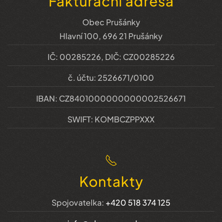
Fakturační adresa
Obec Prušánky
Hlavní 100, 696 21 Prušánky
IČ: 00285226, DIČ: CZ00285226
č. účtu: 2526671/0100
IBAN: CZ8401000000000002526671
SWIFT: KOMBCZPPXXX
Kontakty
Spojovatelka:
+420 518 374 125