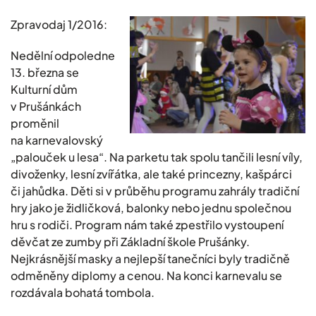
Zpravodaj 1/2016:
Nedělní odpoledne
13. března se
Kulturní dům
v Prušánkách
proměnil
na karnevalovský
„palouček u lesa“. Na parketu tak spolu tančili lesní víly,
divoženky, lesní zvířátka, ale také princezny, kašpárci
či jahůdka. Děti si v průběhu programu zahrály tradiční
hry jako je židličková, balonky nebo jednu společnou
hru s rodiči. Program nám také zpestřilo vystoupení
děvčat ze zumby při Základní škole Prušánky.
Nejkrásnější masky a nejlepší tanečníci byly tradičně
odměněny diplomy a cenou. Na konci karnevalu se
rozdávala bohatá tombola.