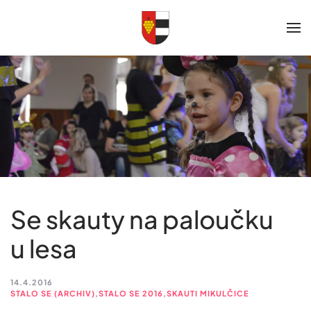
Skip to main content
Se skauty na paloučku
u lesa
14.4.2016
STALO SE (ARCHIV)
,
STALO SE 2016
,
SKAUTI MIKULČICE