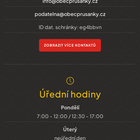
info@obecprusanky.cz
podatelna@obecprusanky.cz
ID dat. schránky: eg4bbvn
ZOBRAZIT VÍCE KONTAKTŮ
Úřední hodiny
Pondělí
7:00 - 12:00 / 12:30 - 17:00
Úterý
neúřední den