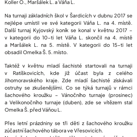
Koller O., Maršálek L. a Váňa L.
Na turnaji základních škol v Šardicích v dubnu 2017 se
nejlépe umístil ve své kategorii Váňa L. na 4. místě.
Další turnaj Kyjovský koník se konal v květnu 2017 –
v kategorii do 10-ti let Váňa L. skončil na 4. místě
a Maršálek L. na 5. místě. V kategorii do 15-ti let
obsadil Omelka Š. 5. místo.
Taktéž v květnu mladí šachisté startovali na turnaji
v Ratíškovicích, kde již účast byla z celého
Jihomoravského kraje. Zde mladí šachisté získávali
ostruhy se zkušenějšími. Co se týká turnajů v rámci
šachového kroužku – Vánočního turnaje (prosinec)
a Velikonočního turnaje (duben), zde se vítězem stal
Omelka Š. před Váňou L.
Přes letní prázdniny se tři děti z šachového kroužku
zúčastní šachového tábora ve Vřesovicích.