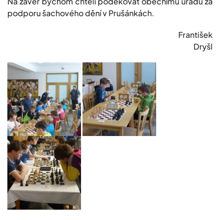
Na závěr bychom chtěli poděkovat obecnímu úřadu za
podporu šachového dění v Prušánkách.
František
Dryšl