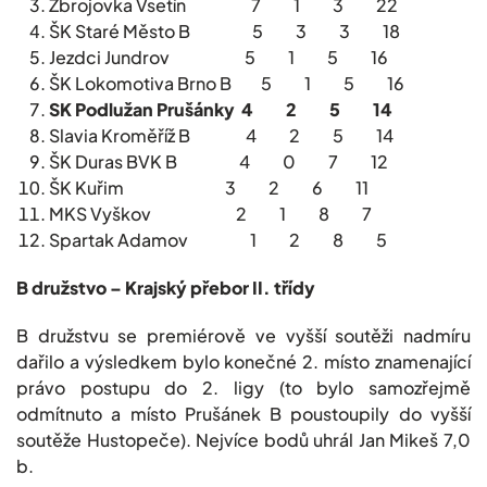
Zbrojovka Vsetín 7 1 3 22
ŠK Staré Město B 5 3 3 18
Jezdci Jundrov 5 1 5 16
ŠK Lokomotiva Brno B 5 1 5 16
SK Podlužan Prušánky 4 2 5 14
Slavia Kroměříž B 4 2 5 14
ŠK Duras BVK B 4 0 7 12
ŠK Kuřim 3 2 6 11
MKS Vyškov 2 1 8 7
Spartak Adamov 1 2 8 5
B družstvo – Krajský přebor II. třídy
B družstvu se premiérově ve vyšší soutěži nadmíru
dařilo a výsledkem bylo konečné 2. místo znamenající
právo postupu do 2. ligy (to bylo samozřejmě
odmítnuto a místo Prušánek B poustoupily do vyšší
soutěže Hustopeče). Nejvíce bodů uhrál Jan Mikeš 7,0
b.