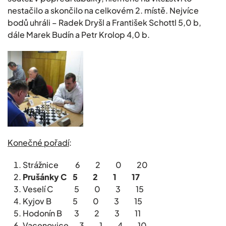
nestačilo a skončilo na celkovém 2. místě. Nejvíce
bodů uhráli – Radek Dryšl a František Schottl 5,0 b,
dále Marek Budín a Petr Krolop 4,0 b.
Konečné pořadí
:
Strážnice 6 2 0 20
Prušánky C 5 2 1 17
Veselí C 5 0 3 15
Kyjov B 5 0 3 15
Hodonín B 3 2 3 11
Vacenovice 3 1 4 10