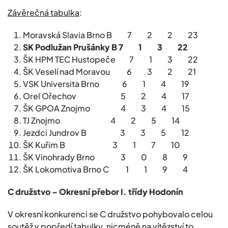
Závěrečná tabulka
:
Moravská Slavia Brno B 7 2 2 23
SK Podlužan Prušánky B 7 1 3 22
ŠK HPM TEC Hustopeče 7 1 3 22
ŠK Veselí nad Moravou 6 3 2 21
VSK Universita Brno 6 1 4 19
Orel Ořechov 5 2 4 17
ŠK GPOA Znojmo 4 3 4 15
TJ Znojmo 4 2 5 14
Jezdci Jundrov B 3 3 5 12
ŠK Kuřim B 3 1 7 10
ŠK Vinohrady Brno 3 0 8 9
ŠK Lokomotiva Brno C 1 1 9 4
C družstvo – Okresní přebor I. třídy Hodonín
V okresní konkurenci se C družstvo pohybovalo celou
soutěž v popředí tabulky, nicméně na vítězství to