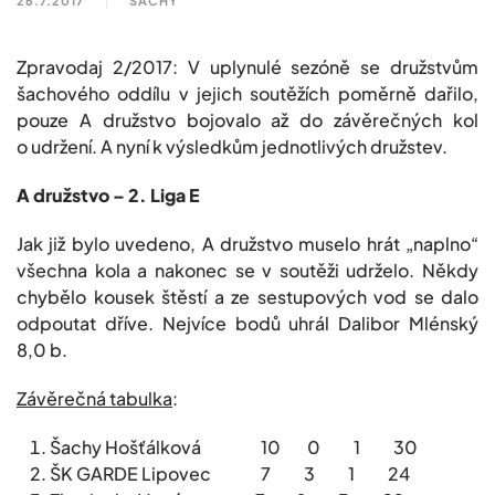
26.7.2017
ŠACHY
Zpravodaj 2/2017: V uplynulé sezóně se družstvům
šachového oddílu v jejich soutěžích poměrně dařilo,
pouze A družstvo bojovalo až do závěrečných kol
o udržení. A nyní k výsledkům jednotlivých družstev.
A družstvo – 2. Liga E
Jak již bylo uvedeno, A družstvo muselo hrát „naplno“
všechna kola a nakonec se v soutěži udrželo. Někdy
chybělo kousek štěstí a ze sestupových vod se dalo
odpoutat dříve. Nejvíce bodů uhrál Dalibor Mlénský
8,0 b.
Závěrečná tabulka
:
Šachy Hošťálková 10 0 1 30
ŠK GARDE Lipovec 7 3 1 24