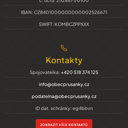
č. účtu: 2526671/0100
IBAN: CZ8401000000000002526671
SWIFT: KOMBCZPPXXX
Kontakty
Spojovatelka:
+420 518 374 125
info@obecprusanky.cz
podatelna@obecprusanky.cz
ID dat. schránky: eg4bbvn
ZOBRAZIT VÍCE KONTAKTŮ