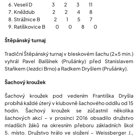
Veselí D 3 2 3 11
Kněždub 2 2 4 8
Strážnice B 2 1 5 7
Ratíškovice B 0 0 8 0
Štěpánský turnaj
Tradiční Štěpánský turnaj v bleskovém šachu (2×5 min.)
vyhrál Pavel Balšínek (Prušánky) před Stanislavem
Staňkem (Jezdci Brno) a Radkem Dryšlem (Prušánky).
Šachový kroužek
Šachový kroužek pod vedením Františka Dryšla
probíhá každé úterý v klubovně šachového oddílu od 15
hodin. Šachový kroužek se zúčastnil několika
šachových akcí – v prosinci 2016 obsadilo družstvo
mladších žáků na okresním přeboru základních škol
5. místo. Družstvo hrálo ve složení – Weissberger J.,