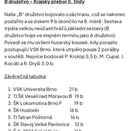
B družstvo – Krajský přebor II. třídy
Naše „B“ družstvo bojovalo o záchranu, což se nakonec
podařilo a se ziskem 9 b skončilo na 8. místě. Sestava
trpěla velkou neúčastí hráčů základní sestavy (B
družstvo hraje ve stejném termínu jako A družstvo).
Povedl se mu ovšem husarský kousek, kdy porazilo
postupující VSK Brno, které utrpělo pouze 2 porážky
v soutěži. Nejvíce bodovali P. Krolop 5,5 b, M. Cupal, J.
Kocáb a R. Dryšl 3,0 b.
Závěrečná tabulka
:
VSK Univerzita Brno 21 b
TJ ŠK Veselí nad Moravou B 19 b
ŠK Lokomotiva Brno F 19 b
ŠK Hodonín 16 b
TJ Tatran Poštorná 16 b
ŠK Slavoj Velké Pavlovice 12 b