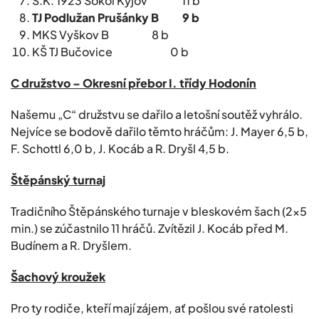
Š.K. 1923 Sokol Kyjov 11 b
TJ Podlužan Prušánky B 9 b
MKS Vyškov B 8 b
KŠ TJ Bučovice 0 b
C družstvo – Okresní přebor I. třídy Hodonín
Našemu „C“ družstvu se dařilo a letošní soutěž vyhrálo.
Nejvíce se bodově dařilo těmto hráčům: J. Mayer 6,5 b,
F. Schottl 6,0 b, J. Kocáb a R. Dryšl 4,5 b.
Štěpánský turnaj
Tradičního Štěpánského turnaje v bleskovém šach (2×5
min.) se zúčastnilo 11 hráčů. Zvítězil J. Kocáb před M.
Budínem a R. Dryšlem.
Šachový kroužek
Pro ty rodiče, kteří mají zájem, ať pošlou své ratolesti