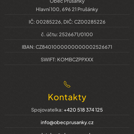
Obec Prušánky
Hlavní 100, 696 21 Prušánky
IČ: 00285226, DIČ: CZ00285226
č. účtu: 2526671/0100
IBAN: CZ8401000000000002526671
SWIFT: KOMBCZPPXXX
Kontakty
Spojovatelka:
+420 518 374 125
info@obecprusanky.cz