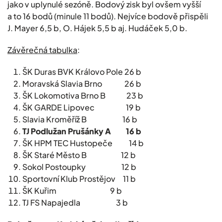
jako v uplynulé sezóně. Bodový zisk byl ovšem vyšší
a to 16 bodů (minule 11 bodů). Nejvíce bodově přispěli
J. Mayer 6,5 b, O. Hájek 5,5 b aj. Hudáček 5,0 b.
Závěrečná tabulka
:
ŠK Duras BVK Královo Pole 26 b
Moravská Slavia Brno 26 b
ŠK Lokomotiva Brno B 23 b
ŠK GARDE Lipovec 19 b
Slavia Kroměříž B 16 b
TJ Podlužan Prušánky A 16 b
ŠK HPM TEC Hustopeče 14 b
ŠK Staré Město B 12 b
Sokol Postoupky 12 b
Sportovní Klub Prostějov 11 b
ŠK Kuřim 9 b
TJ FS Napajedla 3 b