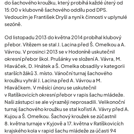
do šachového kroužku, který probíhá každé úterý od
15:00 v klubovně šachového oddílu pod DPS.
Vedoucím je František Dryšl a nyní k činnosti v uplynulé
sezóně.
Od listopadu 2013 do května 2014 probíhal klubový
přebor. Vítězem se stal J. Lacina před Š. Omelkou a A.
Vávrou. V prosinci 2013 se v Hodoníně uskutečnil
okresní přebor škol. Prušánky ve složení A. Vávra, M.
Hlaváček, D. Hnátek a Š. Omelka obsadily v kategorii
starších žáků 3. místo. Vánoční turnaj šachového
kroužku vyhrál J. Lacina před A. Vávrou a M.
Hlaváčkem. V měsíci únoru se uskutečnil
v Ratíškovicích okresní přebor v rapis šachu mládeže.
Naši zástupci se ale výrazněji neprosadili. Velikonoční
turnaj šachového kroužku se stal kořistí A. Vávry před A.
Kujou a Š. Omelkou. Šachový kroužek se zúčastnil
8. května turnaje v Kyjově a 17. května v Ratíškovicích
krajského kola v rapid šachu mládeže za účasti 94