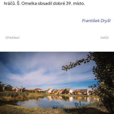
hráčů. Š. Omelka obsadil dobré 39. místo.
František Dryšl
Předchozí
Další