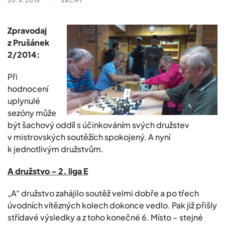
30.4.2015
ŠACHY
Zpravodaj
z Prušánek
2/2014:
Při
hodnocení
uplynulé
sezóny může
být šachový oddíl s účinkováním svých družstev
v mistrovských soutěžích spokojený. A nyní
k jednotlivým družstvům.
A družstvo – 2. liga E
„A“ družstvo zahájilo soutěž velmi dobře a po třech
úvodních vítězných kolech dokonce vedlo. Pak již přišly
střídavé výsledky a z toho konečné 6. Místo – stejné