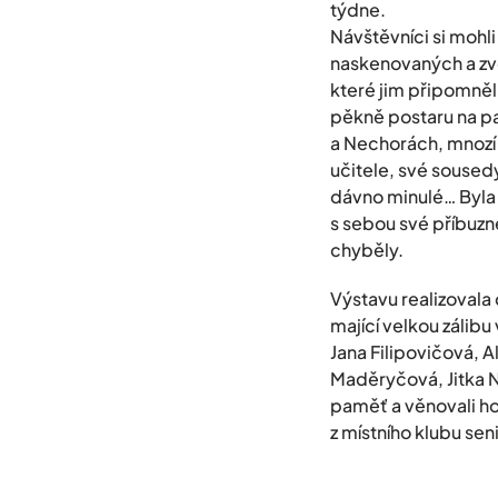
týdne.
Návštěvníci si mohl
naskenovaných a zvě
které jim připomněl
pěkně postaru na pa
a Nechorách, mnozí
učitele, své sousedy
dávno minulé… Byla to
s sebou své příbuzn
chyběly.
Výstavu realizovala
mající velkou zálib
Jana Filipovičová, 
Maděryčová, Jitka N
paměť a věnovali h
z místního klubu se