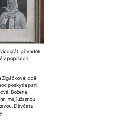
 vícekrát, přiváděli
ré v popisech
ka Zigáčková, obě
moc poskytla paní
ková, Božena
hni mají úžasnou
tavou. Děvčata
y.