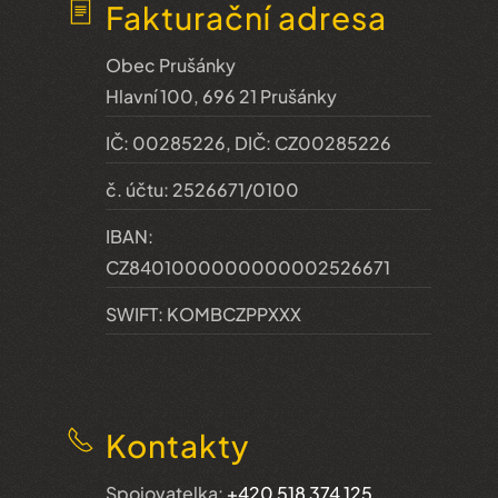
Fakturační adresa
Obec Prušánky
Hlavní 100, 696 21 Prušánky
IČ: 00285226, DIČ: CZ00285226
č. účtu: 2526671/0100
IBAN:
CZ8401000000000002526671
SWIFT: KOMBCZPPXXX
Kontakty
Spojovatelka:
+420 518 374 125