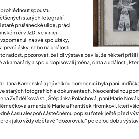
i prohlédnout spoustu
tšených starých fotografií,
i staré prušánecké ulice, práci
nském či v JZD, ve vinici
 vzpomenuli na své spolužáky,
, první lásky, nebo na události
 radost, pozorovat, že lidi výstava bavila, že někteří přišli i
é a kamarády a spolu dopisovali jména, data a události, kte
 dr. Jana Kamenská a její velkou pomocnicí byla paní Jindřiš
u ve starých fotografiích a dokumentech. Neocenitelnou po
Alena Zvědělíková st., Štěpánka Poláchová, paní Marie Nová
ěmečková a manželé Marie a František Hromkovi, kteří všic
odně času alespoň částečnému popisu fotek ještě před výs
niorek jako vždy obětavě “dozorovala” po celou dobu výstav