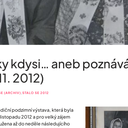
y kdysi… aneb poznává
 11. 2012)
SE (ARCHIV)
,
STALO SE 2012
adiční podzimní výstava, která byla
 listopadu 2012 a pro velký zájem
žena až do neděle následujícího