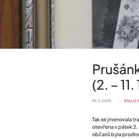
Prušánk
(2. – 11.
19.3.2015
STALO 
Tak se jmenovala tr
otevřena v pátek 2.
občanů byla prodlou