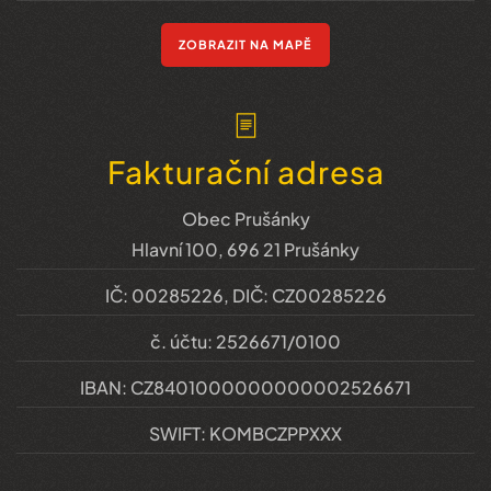
ZOBRAZIT NA MAPĚ
Fakturační adresa
Obec Prušánky
Hlavní 100, 696 21 Prušánky
IČ: 00285226, DIČ: CZ00285226
č. účtu: 2526671/0100
IBAN: CZ8401000000000002526671
SWIFT: KOMBCZPPXXX