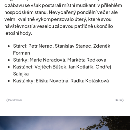
o zábavu se však postarali místní muzikanti v přilehlém
hospodském stanu. Nevydařený pondělní večer ale
velmi kvalitně vykompenzovalo úterý, které svou
návštěvností a veselou zábavou patřičně ukončilo
letošní hody.
Stárci: Petr Nerad, Stanislav Stanec, Zdeněk
Forman
Stárky: Marie Neradová, Markéta Redková
Kaštánci: Vojtěch Bůšek, Jan Kotlařík, Ondřej
Salajka
Kaštánky: Eliška Novotná, Radka Kotásková
Předchozí
Další