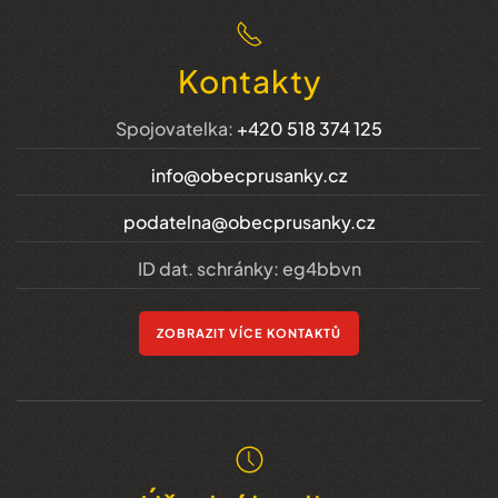
Kontakty
Spojovatelka:
+420 518 374 125
info@obecprusanky.cz
podatelna@obecprusanky.cz
ID dat. schránky: eg4bbvn
ZOBRAZIT VÍCE KONTAKTŮ