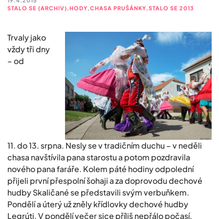
19.4.2015
STALO SE (ARCHIV)
,
HODY
,
CHASA PRUŠÁNKY
,
STALO SE 2013
Trvaly jako
vždy tři dny
– od
11. do 13. srpna. Nesly se v tradičním duchu – v neděli
chasa navštívila pana starostu a potom pozdravila
nového pana faráře. Kolem páté hodiny odpolední
přijeli první přespolní šohaji a za doprovodu dechové
hudby Skaličané se představili svým verbuňkem.
Pondělí a úterý už zněly křídlovky dechové hudby
Legrúti. V pondělí večer sice příliš nepřálo počasí,