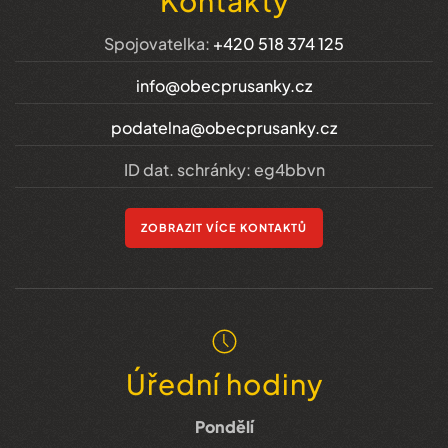
Kontakty
Spojovatelka:
+420 518 374 125
info@obecprusanky.cz
podatelna@obecprusanky.cz
ID dat. schránky: eg4bbvn
ZOBRAZIT VÍCE KONTAKTŮ
Úřední hodiny
Pondělí