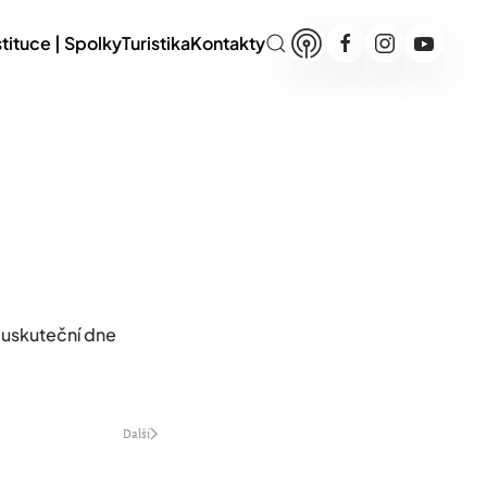
stituce | Spolky
Turistika
Kontakty
 uskuteční dne
Další