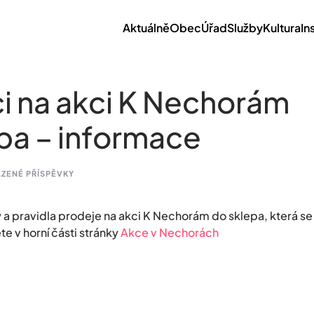
Aktuálně
Obec
Úřad
Služby
Kultura
In
i na akci K Nechorám
pa – informace
ZENÉ PŘÍSPĚVKY
 a pravidla prodeje na akci K Nechorám do sklepa, která se
e v horní části stránky
Akce v Nechorách