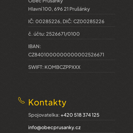
Obec Prušánky
Hlavní 100, 696 21 Prušánky
IČ: 00285226, DIČ: CZ00285226
č. účtu: 2526671/0100
IBAN:
CZ8401000000000002526671
SWIFT: KOMBCZPPXXX
Kontakty
Spojovatelka:
+420 518 374 125
info@obecprusanky.cz