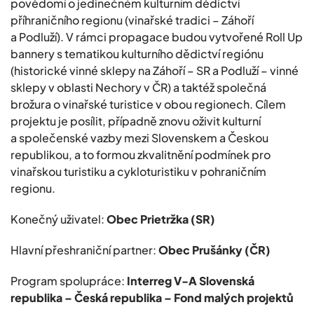
povědomí o jedinečném kulturním dědictví
příhraničního regionu (vinařské tradici – Záhoří
a Podluží). V rámci propagace budou vytvořené Roll Up
bannery s tematikou kulturního dědictví regiónu
(historické vinné sklepy na Záhoří – SR a Podluží – vinné
sklepy v oblasti Nechory v ČR) a taktéž společná
brožura o vinařské turistice v obou regionech. Cílem
projektu je posílit, případně znovu oživit kulturní
a společenské vazby mezi Slovenskem a Českou
republikou, a to formou zkvalitnění podmínek pro
vinařskou turistiku a cykloturistiku v pohraničním
regionu.
Konečný uživatel:
Obec Prietržka (SR)
Hlavní přeshraniční partner:
Obec Prušánky (ČR)
Program spolupráce:
Interreg V-A Slovenská
republika – Česká republika – Fond malých projektů