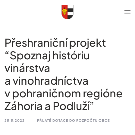
Skip to main content
Přeshraniční projekt
“Spoznaj históriu
vinárstva
a vinohradníctva
v pohraničnom regióne
Záhoria a Podluží”
25.5.2022
PŘIJATÉ DOTACE DO ROZPOČTU OBCE