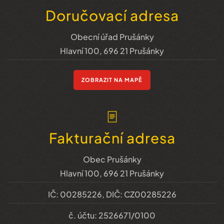
Doručovací adresa
Obecní úřad Prušánky
Hlavní 100, 696 21 Prušánky
ZOBRAZIT NA MAPĚ
Fakturační adresa
Obec Prušánky
Hlavní 100, 696 21 Prušánky
IČ: 00285226, DIČ: CZ00285226
č. účtu: 2526671/0100