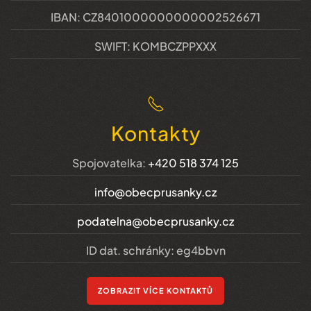
IBAN: CZ8401000000000002526671
SWIFT: KOMBCZPPXXX
Kontakty
Spojovatelka:
+420 518 374 125
info@obecprusanky.cz
podatelna@obecprusanky.cz
ID dat. schránky: eg4bbvn
ZOBRAZIT VÍCE KONTAKTŮ