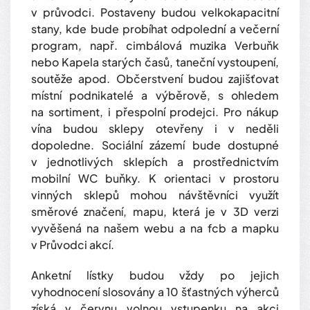
v průvodci. Postaveny budou velkokapacitní
stany, kde bude probíhat odpolední a večerní
program, např. cimbálová muzika Verbuňk
nebo Kapela starých časů, taneční vystoupení,
soutěže apod. Občerstvení budou zajišťovat
místní podnikatelé a výběrově, s ohledem
na sortiment, i přespolní prodejci. Pro nákup
vína budou sklepy otevřeny i v neděli
dopoledne. Sociální zázemí bude dostupné
v jednotlivých sklepích a prostřednictvím
mobilní WC buňky. K orientaci v prostoru
vinných sklepů mohou návštěvníci využít
směrové značení, mapu, která je v 3D verzi
vyvěšená na našem webu a na fcb a mapku
v Průvodci akcí.
Anketní lístky budou vždy po jejich
vyhodnocení slosovány a 10 šťastných výherců
získá v červnu volnou vstupenku na akci