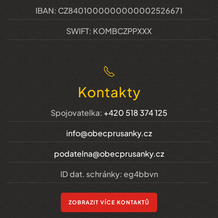
IBAN: CZ8401000000000002526671
SWIFT: KOMBCZPPXXX
Kontakty
Spojovatelka:
+420 518 374 125
info@obecprusanky.cz
podatelna@obecprusanky.cz
ID dat. schránky: eg4bbvn
ZOBRAZIT VÍCE KONTAKTŮ