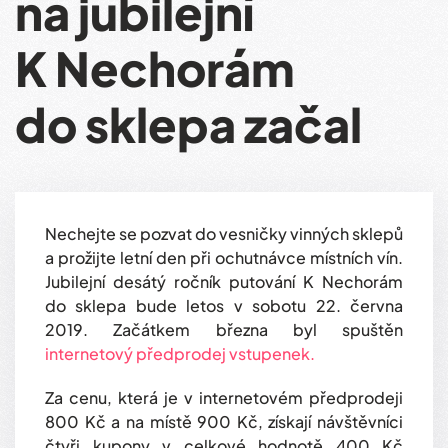
na jubilejní
K Nechorám
do sklepa začal
Nechejte se pozvat do vesničky vinných sklepů
a prožijte letní den při ochutnávce místních vín.
Jubilejní desátý ročník putování K Nechorám
do sklepa bude letos v sobotu 22. června
2019. Začátkem března byl spuštěn
internetový předprodej vstupenek.
Za cenu, která je v internetovém předprodeji
800 Kč a na místě 900 Kč, získají návštěvníci
čtyři kupony v celkové hodnotě 400 Kč