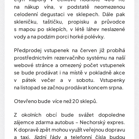
na nákup vína, v podstatě neomezenou
celodenní degustaci ve sklepech. Dále pak
skleničku, taštičku, propisku a průvodce
s mapou po sklepích, v létě láhev neslazené
vody a na podzim porci horké polévky.
Předprodej vstupenek na červen již probíhá
prostřednictvím rezervačního systému na naší
webové stránce a omezený počet vstupenek
se bude prodávat i na místě v pokladně akce
v pátek večer a v sobotu. Vstupenky
na listopad se začnou prodávat koncem srpna.
Otevřeno bude více než 20 sklepů.
Z okolních obcí bude svážet dopoledne
zájemce zdarma autobus – Nechorský expres.
K dopravě zpět mohou využít veřejnou dopravu
a taxi. Jízdní řády a telefonní čísla budou