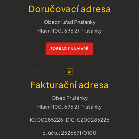
Doručovací adresa
Obecní úřad Prušánky
Hlavní 100, 696 21 Prušánky
ZOBRAZIT NA MAPĚ
Fakturační adresa
Obec Prušánky
Hlavní 100, 696 21 Prušánky
IČ: 00285226, DIČ: CZ00285226
č. účtu: 2526671/0100