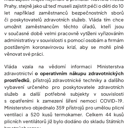
Prahy, stejně jako už teď museli zajistit péči o děti do 10
let například zaměstnanců bezpečnostních sborů
či poskytovatelů zdravotních služeb. Vláda tím chce
umožnit zaměstnancům těchto úřadů, kteří jsou
v současné době velmi pracovně vytíženi vyřizováním
administrativy v souvislosti s pomocí osobám a firmám
postiženým koronavirovou krizí, aby se mohli plně
věnovat své práci.
Vláda vzala na vědomí informaci Ministerstva
zdravotnictví
o operativním nákupu zdravotnických
prostředků
, přístrojů zdravotnické techniky a dalšího
vybavení určeného pro poskytovatele zdravotních
služeb a další potřebné subjekty v souvislosti
s opatřeními k zamezení šíření nemoci COVID-19.
Ministerstvo objednalo 359 přístrojů pro umělou plicní
ventilaci a 520 kusů termokamer. Celkem 44 kusů
plicních ventilátorů již bylo dodáno do skladu Státních