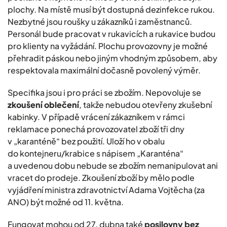
plochy. Na místě musí být dostupná dezinfekce rukou.
Nezbytné jsou roušky u zákazníků i zaměstnanců.
Personál bude pracovat v rukavicích a rukavice budou
pro klienty na vyžádání. Plochu provozovny je možné
přehradit páskou nebo jiným vhodným způsobem, aby
respektovala maximální dočasně povolený výměr.
Specifika jsou i pro práci se zbožím. Nepovoluje se
zkoušení oblečení
, takže nebudou otevřeny zkušební
kabinky. V případě vrácení zákazníkem v rámci
reklamace ponechá provozovatel zboží tři dny
v „karanténě“ bez použití. Uloží ho v obalu
do kontejneru/krabice s nápisem „Karanténa“
a uvedenou dobu nebude se zbožím nemanipulovat ani
vracet do prodeje. Zkoušení zboží by mělo podle
vyjádření ministra zdravotnictví Adama Vojtěcha (za
ANO) být možné od 11. května.
Fungovat mohou od 27. dubna také
posilovny
bez