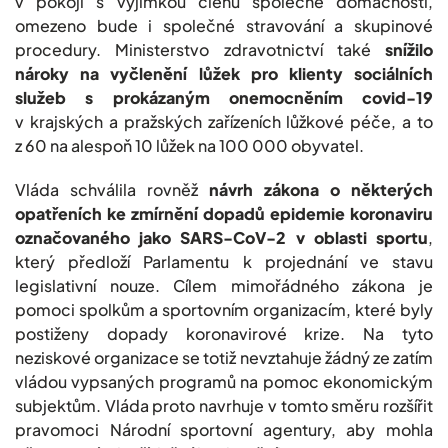
v pokoji s výjimkou členů společné domácnosti,
omezeno bude i společné stravování a skupinové
procedury. Ministerstvo zdravotnictví také
snížilo
nároky na vyčlenění lůžek pro klienty sociálních
služeb s prokázaným onemocněním covid-19
v krajských a pražských zařízeních lůžkové péče, a to
z 60 na alespoň 10 lůžek na 100 000 obyvatel.
Vláda schválila rovněž
návrh zákona o některých
opatřeních ke zmírnění dopadů epidemie koronaviru
označovaného jako SARS-CoV-2 v oblasti sportu
,
který předloží Parlamentu k projednání ve stavu
legislativní nouze. Cílem mimořádného zákona je
pomoci spolkům a sportovním organizacím, které byly
postiženy dopady koronavirové krize. Na tyto
neziskové organizace se totiž nevztahuje žádný ze zatím
vládou vypsaných programů na pomoc ekonomickým
subjektům. Vláda proto navrhuje v tomto směru rozšířit
pravomoci Národní sportovní agentury, aby mohla