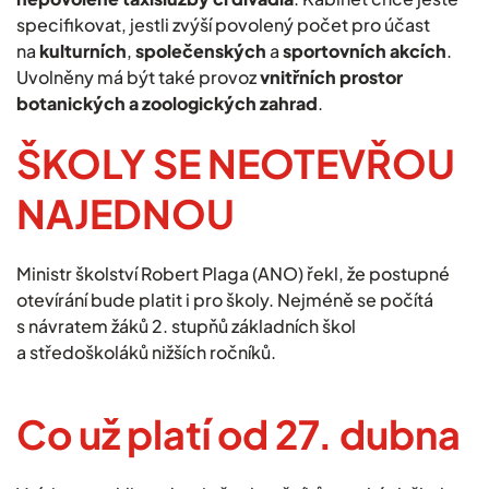
specifikovat, jestli zvýší povolený počet pro účast
na
kulturních
,
společenských
a
sportovních
akcích
.
Uvolněny má být také provoz
vnitřních prostor
botanických a zoologických zahrad
.
ŠKOLY SE NEOTEVŘOU
NAJEDNOU
Ministr školství Robert Plaga (ANO) řekl, že postupné
otevírání bude platit i pro školy. Nejméně se počítá
s návratem žáků 2. stupňů základních škol
a středoškoláků nižších ročníků.
Co už platí od 27. dubna