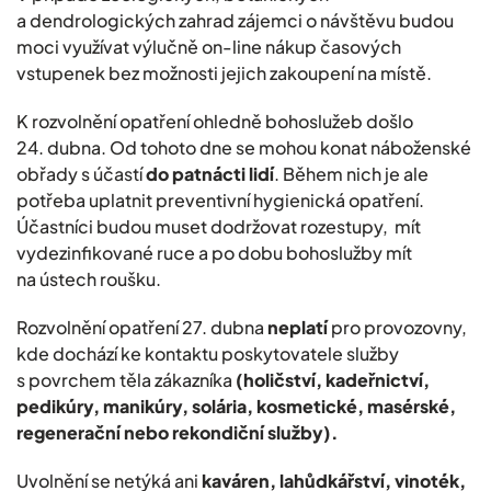
a dendrologických zahrad zájemci o návštěvu budou
moci využívat výlučně on-line nákup časových
vstupenek bez možnosti jejich zakoupení na místě.
K rozvolnění opatření ohledně bohoslužeb došlo
24. dubna. Od tohoto dne se mohou konat náboženské
obřady s účastí
do patnácti lidí
. Během nich je ale
potřeba uplatnit preventivní hygienická opatření.
Účastníci budou muset dodržovat rozestupy, mít
vydezinfikované ruce a po dobu bohoslužby mít
na ústech roušku.
Rozvolnění opatření 27. dubna
neplatí
pro provozovny,
kde dochází ke kontaktu poskytovatele služby
s povrchem těla zákazníka
(holičství, kadeřnictví,
pedikúry, manikúry, solária, kosmetické, masérské,
regenerační nebo rekondiční služby).
Uvolnění se netýká ani
kaváren, lahůdkářství, vinoték,