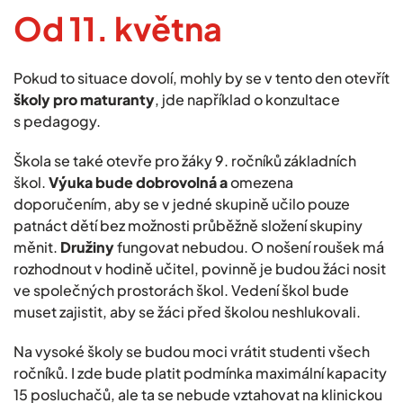
Od 11. května
Pokud to situace dovolí, mohly by se v tento den otevřít
školy pro maturanty
, jde například o konzultace
s pedagogy.
Škola se také otevře pro žáky 9. ročníků základních
škol.
Výuka bude dobrovolná a
omezena
doporučením, aby se v jedné skupině učilo pouze
patnáct dětí bez možnosti průběžně složení skupiny
měnit.
Družiny
fungovat nebudou. O nošení roušek má
rozhodnout v hodině učitel, povinně je budou žáci nosit
ve společných prostorách škol. Vedení škol bude
muset zajistit, aby se žáci před školou neshlukovali.
Na vysoké školy se budou moci vrátit studenti všech
ročníků. I zde bude platit podmínka maximální kapacity
15 posluchačů, ale ta se nebude vztahovat na klinickou