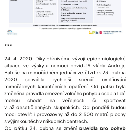
***
24. 4. 2020: Díky příznivému vývoji epidemiologické
situace ve výskytu nemoci covid-19 vláda Andreje
Babiše na mimořádném jednání ve čtvrtek 23. dubna
2020 schválila rychlejší scénář uvolňování
mimořádných karanténních opatření. Od pátku byla
změněna pravidla omezení volného pohybu osob a lidé
mohou chodit na veřejnosti či sportovat
v až desetičlenných skupinkách. Od pondělí budou
moci otevřít i provozovny až do 2 500 metrů plochy
s výjimkou těch v nákupních centrech.
Od pátku 24. dubna se změní
pravidla pro pohyb