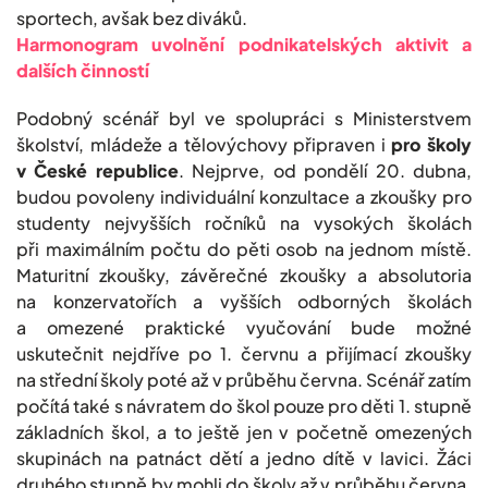
sportech, avšak bez diváků.
Harmonogram uvolnění podnikatelských aktivit a
dalších činností
Podobný scénář byl ve spolupráci s Ministerstvem
školství, mládeže a tělovýchovy připraven i
pro školy
v České republice
. Nejprve, od pondělí 20. dubna,
budou povoleny individuální konzultace a zkoušky pro
studenty nejvyšších ročníků na vysokých školách
při maximálním počtu do pěti osob na jednom místě.
Maturitní zkoušky, závěrečné zkoušky a absolutoria
na konzervatořích a vyšších odborných školách
a omezené praktické vyučování bude možné
uskutečnit nejdříve po 1. červnu a přijímací zkoušky
na střední školy poté až v průběhu června. Scénář zatím
počítá také s návratem do škol pouze pro děti 1. stupně
základních škol, a to ještě jen v početně omezených
skupinách na patnáct dětí a jedno dítě v lavici. Žáci
druhého stupně by mohli do školy až v průběhu června,