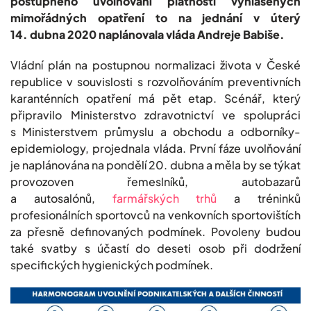
postupného uvolňování platnosti vyhlášených
mimořádných opatření to na jednání v úterý
14. dubna 2020 naplánovala vláda Andreje Babiše.
Vládní plán na postupnou normalizaci života v České
republice v souvislosti s rozvolňováním preventivních
karanténních opatření má pět etap. Scénář, který
připravilo Ministerstvo zdravotnictví ve spolupráci
s Ministerstvem průmyslu a obchodu a odborníky-
epidemiology, projednala vláda. První fáze uvolňování
je naplánována na pondělí 20. dubna a měla by se týkat
provozoven řemeslníků, autobazarů
a autosalónů,
farmářských trhů
a tréninků
profesionálních sportovců na venkovních sportovištích
za přesně definovaných podmínek. Povoleny budou
také svatby s účastí do deseti osob při dodržení
specifických hygienických podmínek.