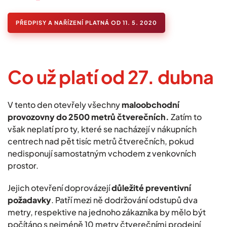
PŘEDPISY A NAŘÍZENÍ PLATNÁ OD 11. 5. 2020
Co už platí od 27. dubna
V tento den otevřely všechny
maloobchodní
provozovny do 2500 metrů čtverečních.
Zatím to
však neplatí pro ty, které se nacházejí v nákupních
centrech nad pět tisíc metrů čtverečních, pokud
nedisponují samostatným vchodem z venkovních
prostor.
Jejich otevření doprovázejí
důležité preventivní
požadavky
. Patří mezi ně dodržování odstupů dva
metry, respektive na jednoho zákazníka by mělo být
počítáno s nejméně 10 metry čtverečními prodejní