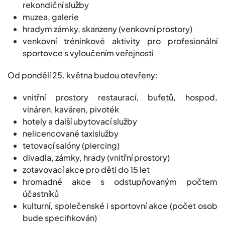
rekondiční služby
muzea, galerie
hradym zámky, skanzeny (venkovní prostory)
venkovní tréninkové aktivity pro profesionální
sportovce s vyloučením veřejnosti
Od pondělí 25. května budou otevřeny:
vnitřní prostory restaurací, bufetů, hospod,
vináren, kaváren, pivoték
hotely a další ubytovací služby
nelicencované taxislužby
tetovací salóny (piercing)
divadla, zámky, hrady (vnitřní prostory)
zotavovací akce pro děti do 15 let
hromadné akce s odstupňovaným počtem
účastníků
kulturní, společenské i sportovní akce (počet osob
bude specifikován)