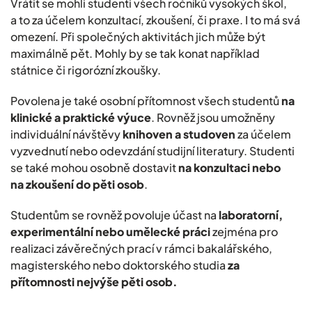
Vrátit se mohli studenti všech ročníků vysokých škol,
a to za účelem konzultací, zkoušení, či praxe. I to má svá
omezení. Při společných aktivitách jich může být
maximálně pět. Mohly by se tak konat například
státnice či rigorózní zkoušky.
Povolena je také osobní přítomnost všech studentů
na
klinické a praktické výuce
. Rovněž jsou umožněny
individuální návštěvy
knihoven a studoven
za účelem
vyzvednutí nebo odevzdání studijní literatury. Studenti
se také mohou osobně dostavit
na konzultaci nebo
na zkoušení do pěti osob
.
Studentům se rovněž povoluje účast na
laboratorní,
experimentální nebo umělecké práci
zejména pro
realizaci závěrečných prací v rámci bakalářského,
magisterského nebo doktorského studia
za
přítomnosti nejvýše pěti osob.