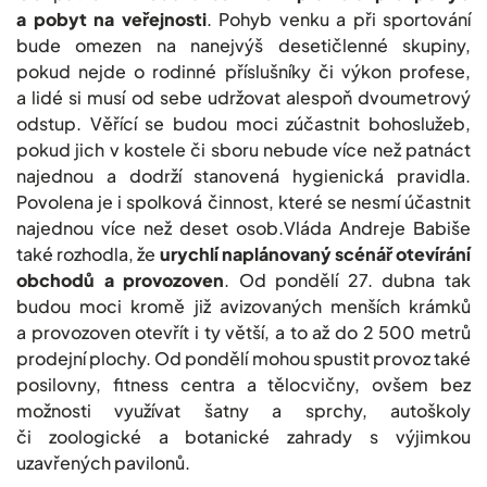
a pobyt na veřejnosti
. Pohyb venku a při sportování
bude omezen na nanejvýš desetičlenné skupiny,
pokud nejde o rodinné příslušníky či výkon profese,
a lidé si musí od sebe udržovat alespoň dvoumetrový
odstup. Věřící se budou moci zúčastnit bohoslužeb,
pokud jich v kostele či sboru nebude více než patnáct
najednou a dodrží stanovená hygienická pravidla.
Povolena je i spolková činnost, které se nesmí účastnit
najednou více než deset osob.Vláda Andreje Babiše
také rozhodla, že
urychlí naplánovaný scénář otevírání
obchodů a provozoven
. Od pondělí 27. dubna tak
budou moci kromě již avizovaných menších krámků
a provozoven otevřít i ty větší, a to až do 2 500 metrů
prodejní plochy. Od pondělí mohou spustit provoz také
posilovny, fitness centra a tělocvičny, ovšem bez
možnosti využívat šatny a sprchy, autoškoly
či zoologické a botanické zahrady s výjimkou
uzavřených pavilonů.