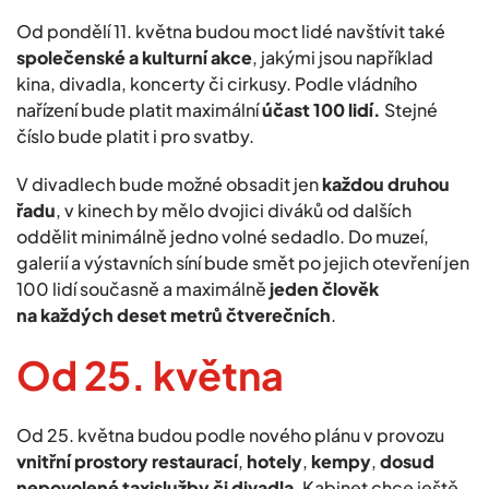
Od pondělí 11. května budou moct lidé navštívit také
společenské a kulturní akce
, jakými jsou například
kina, divadla, koncerty či cirkusy. Podle vládního
nařízení bude platit maximální
účast 100 lidí.
Stejné
číslo bude platit i pro svatby.
V divadlech bude možné obsadit jen
každou druhou
řadu
, v kinech by mělo dvojici diváků od dalších
oddělit minimálně jedno volné sedadlo. Do muzeí,
galerií a výstavních síní bude smět po jejich otevření jen
100 lidí současně a maximálně
jeden člověk
na každých deset metrů čtverečních
.
Od 25. května
Od 25. května budou podle nového plánu v provozu
vnitřní prostory restaurací
,
hotely
,
kempy
,
dosud
nepovolené taxislužby či divadla
. Kabinet chce ještě