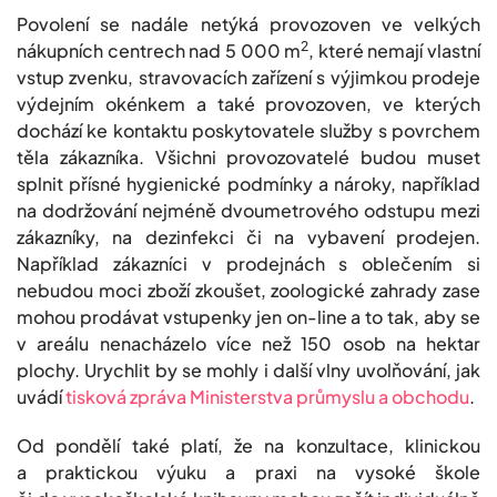
Povolení se nadále netýká provozoven ve velkých
2
nákupních centrech nad 5 000 m
, které nemají vlastní
vstup zvenku, stravovacích zařízení s výjimkou prodeje
výdejním okénkem a také provozoven, ve kterých
dochází ke kontaktu poskytovatele služby s povrchem
těla zákazníka. Všichni provozovatelé budou muset
splnit přísné hygienické podmínky a nároky, například
na dodržování nejméně dvoumetrového odstupu mezi
zákazníky, na dezinfekci či na vybavení prodejen.
Například zákazníci v prodejnách s oblečením si
nebudou moci zboží zkoušet, zoologické zahrady zase
mohou prodávat vstupenky jen on-line a to tak, aby se
v areálu nenacházelo více než 150 osob na hektar
plochy. Urychlit by se mohly i další vlny uvolňování, jak
uvádí
tisková zpráva Ministerstva průmyslu a obchodu
.
Od pondělí také platí, že na konzultace, klinickou
a praktickou výuku a praxi na vysoké škole