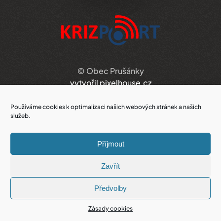
© Obec Prušánky
vytvořil pixelhouse.cz
Používáme cookies k optimalizaci našich webových stránek a našich
služeb.
Příjmout
Doručovací adresa
Zavřít
Obecní úřad Prušánky
Předvolby
Hlavní 100, 696 21 Prušánky
Zásady cookies
ZOBRAZIT NA MAPĚ