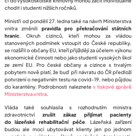
či do vysokoškolské knihovny mohou začít individuálně
chodit i studenti nižších ročníků.
Ministři od pondělí 27. ledna také na návrh Ministerstva
vnitra změnili
pravidla pro překračování státních
hranic
. Okruh cizinců, kteří mohou za vládou
stanovených podmínek vstoupit do České republiky,
se rozšířil o občany EU, kteří přijíždějí za účelem výkonu
ekonomické činnosti nebo jako studenti vysokých škol
ze zemí EU. Pro české občany a cizince s trvalým
pobytem nově platí, že buď při návratu do ČR předloží
potvrzení o negativním testu na covid-19, nebo půjdou
do karantény. Podrobnosti naleznete
v tiskové zprávě
Ministerstva vnitra
.
Vláda také souhlasila s rozhodnutím ministra
zdravotnictví
zrušit zákaz přijímat pacienty
do lázeňské rehabilitační péče
. Lázeňská zařízení
budou ale moci ubytovávat klienty jen po jednom