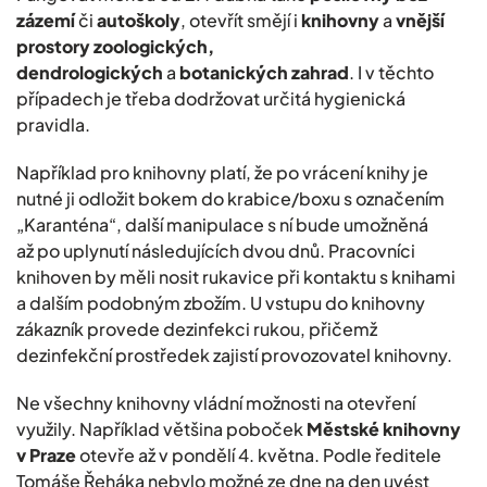
zázemí
či
autoškoly
, otevřít smějí i
knihovny
a
vnější
prostory
zoologických,
dendrologických
a
botanických zahrad
. I v těchto
případech je třeba dodržovat určitá hygienická
pravidla.
Například pro knihovny platí, že po vrácení knihy je
nutné ji odložit bokem do krabice/boxu s označením
„Karanténa“, další manipulace s ní bude umožněná
až po uplynutí následujících dvou dnů. Pracovníci
knihoven by měli nosit rukavice při kontaktu s knihami
a dalším podobným zbožím. U vstupu do knihovny
zákazník provede dezinfekci rukou, přičemž
dezinfekční prostředek zajistí provozovatel knihovny.
Ne všechny knihovny vládní možnosti na otevření
využily. Například většina poboček
Městské knihovny
v Praze
otevře až v pondělí 4. května. Podle ředitele
Tomáše Řeháka nebylo možné ze dne na den uvést