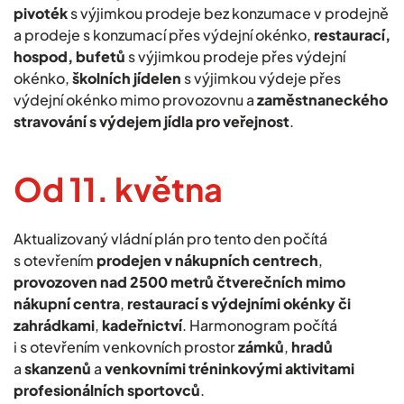
pivoték
s výjimkou prodeje bez konzumace v prodejně
a prodeje s konzumací přes výdejní okénko,
restaurací,
hospod, bufetů
s výjimkou prodeje přes výdejní
okénko,
školních jídelen
s výjimkou výdeje přes
výdejní okénko mimo provozovnu a
zaměstnaneckého
stravování
s výdejem jídla pro veřejnost
.
Od 11. května
Aktualizovaný vládní plán pro tento den počítá
s otevřením
prodejen v nákupních centrech
,
provozoven nad 2500 metrů čtverečních mimo
nákupní centra
,
restaurací
s výdejními okénky
či
zahrádkami
,
kadeřnictví
. Harmonogram počítá
i s otevřením venkovních prostor
zámků
,
hradů
a
skanzenů
a
venkovními tréninkovými aktivitami
profesionálních sportovců
.