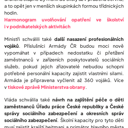
a to opět jen v menších skupinkách formou třídnických
hodin.
Harmonogram uvolňování opatření ve školství
i v podnikatelských aktivitách
Ministři schválili také
další nasazení profesionálních
vojáků
. Příslušníci Armády ČR budou moci nově
vypomáhat v případech nedostatku či přetížení
zaměstnanců v zařízeních poskytovatelů sociálních
služeb, pokud jejich zřizovatelé nebudou schopni
potřebné personální kapacity zajistit vlastními silami.
Armáda je připravena vyčlenit až 360 vojáků. Více
v
tiskové zprávě Ministerstva obrany
.
Vláda schválila také
návrh na zajištění péče o děti
zaměstnanců Úřadu práce České republiky a České
správy sociálního zabezpečení a okresních správ
sociálního zabezpečení
. Školní kapacity pro tyto děti
musí zajistit krajští hejtmani a primátor hlavního města