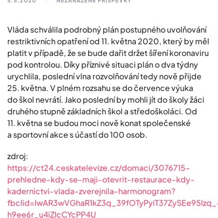
5.5.2020
NEZAŘAZENÉ PŘÍSPĚVKY
Vláda schválila podrobný plán postupného uvolňování
restriktivních opatření od 11. května 2020, který by měl
platit v případě, že se bude dařit držet šíření koronaviru
pod kontrolou. Díky příznivé situaci plán o dva týdny
urychlila, poslední vlna rozvolňování tedy nově přijde
25. května. V plném rozsahu se do července výuka
do škol nevrátí. Jako poslední by mohli jít do školy žáci
druhého stupně základních škol a středoškoláci. Od
11. května se budou moci nově konat společenské
a sportovní akce s účastí do 100 osob.
zdroj:
https://ct24.ceskatelevize.cz/domaci/3076715-
prehledne-kdy-se-maji-otevrit-restaurace-kdy-
kadernictvi-vlada-zverejnila-harmonogram?
fbclid=IwAR3wVGhaR1kZ3q_39fOTyPyiT37ZySEe95lzq_
h9ee6r_u4iZIcCYcPP4U