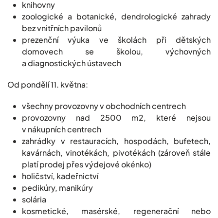
knihovny
zoologické a botanické, dendrologické zahrady
bez vnitřních pavilonů
prezenční výuka ve školách při dětských
domovech se školou, výchovných
a diagnostických ústavech
Od pondělí 11. května:
všechny provozovny v obchodních centrech
provozovny nad 2500 m2, které nejsou
v nákupních centrech
zahrádky v restauracích, hospodách, bufetech,
kavárnách, vinotékách, pivotékách (zároveň stále
platí prodej přes výdejové okénko)
holičství, kadeřnictví
pedikúry, manikúry
solária
kosmetické, masérské, regenerační nebo