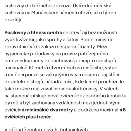
knihovny do běžného provozu. Ústřední městská
knihovna na Mariánském náměstí otevře až o týden
později.
Posilovny a fitness centra
se otevírají bez možnosti
využití zázemí, jako sprchy a šatny. Podle ministra
zdravotnictví do zákazu nespadají toalety. Mezi
hygienické požadavky na provoz patří zejména
omezení kapacity při zachování principu rozestupů
minimálně 10 metrů čtverečních na cvičícího, vstup
a cvičení pouze se zakrytými ústy a nosem a zajištění
dezinfekce strojů, nářadí a míst, kde klient prochází. Je
také možné realizovat individuální tréninky. V sálech
na stacionární skupinová cvičení bez osobního kontaktu
by měla být zachována vzdálenost mezi jednotlivými
cvičícími
minimálně dva metry
a dodržena maximální
8
cvičících plus trenér
.
V případě zoologických, botanických