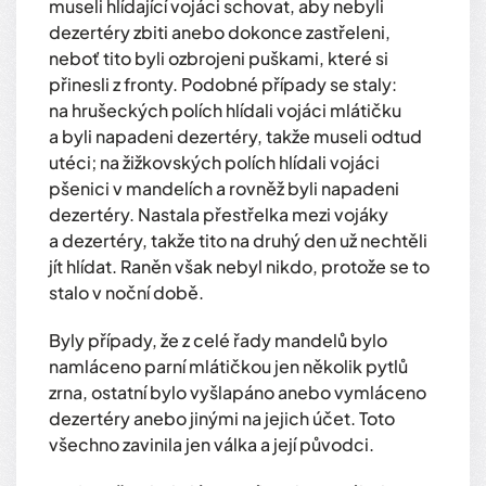
museli hlídající vojáci schovat, aby nebyli
dezertéry zbiti anebo dokonce zastřeleni,
neboť tito byli ozbrojeni puškami, které si
přinesli z fronty. Podobné případy se staly:
na hrušeckých polích hlídali vojáci mlátičku
a byli napadeni dezertéry, takže museli odtud
utéci; na žižkovských polích hlídali vojáci
pšenici v mandelích a rovněž byli napadeni
dezertéry. Nastala přestřelka mezi vojáky
a dezertéry, takže tito na druhý den už nechtěli
jít hlídat. Raněn však nebyl nikdo, protože se to
stalo v noční době.
Byly případy, že z celé řady mandelů bylo
namláceno parní mlátičkou jen několik pytlů
zrna, ostatní bylo vyšlapáno anebo vymláceno
dezertéry anebo jinými na jejich účet. Toto
všechno zavinila jen válka a její původci.