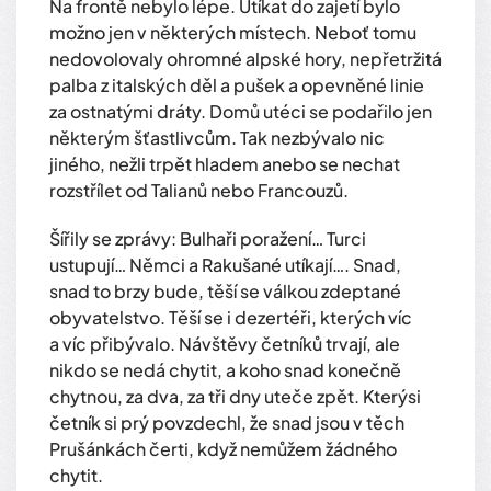
Na frontě nebylo lépe. Utíkat do zajetí bylo
možno jen v některých místech. Neboť tomu
nedovolovaly ohromné alpské hory, nepřetržitá
palba z italských děl a pušek a opevněné linie
za ostnatými dráty. Domů utéci se podařilo jen
některým šťastlivcům. Tak nezbývalo nic
jiného, nežli trpět hladem anebo se nechat
rozstřílet od Talianů nebo Francouzů.
Šířily se zprávy: Bulhaři poražení… Turci
ustupují… Němci a Rakušané utíkají…. Snad,
snad to brzy bude, těší se válkou zdeptané
obyvatelstvo. Těší se i dezertéři, kterých víc
a víc přibývalo. Návštěvy četníků trvají, ale
nikdo se nedá chytit, a koho snad konečně
chytnou, za dva, za tři dny uteče zpět. Kterýsi
četník si prý povzdechl, že snad jsou v těch
Prušánkách čerti, když nemůžem žádného
chytit.