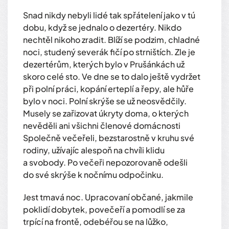
Snad nikdy nebyli lidé tak spřátelení jako v tú
dobu, když se jednalo o dezertéry. Nikdo
nechtěl nikoho zradit. Blíží se podzim, chladné
noci, studený severák fičí po strništích. Zle je
dezertérům, kterých bylo v Prušánkách už
skoro celé sto. Ve dne se to dalo ještě vydržet
při polní práci, kopání erteplí a řepy, ale hůře
bylo v noci. Polní skrýše se už neosvědčily.
Musely se zařizovat úkryty doma, o kterých
nevěděli ani všichni členové domácnosti
Společně večeřeli, bezstarostně v kruhu své
rodiny, užívajíc alespoň na chvíli klidu
a svobody. Po večeři nepozorovaně odešli
do své skrýše k nočnímu odpočinku.
Jest tmavá noc. Upracovaní občané, jakmile
poklidí dobytek, povečeří a pomodlí se za
trpící na frontě, odebéřou se na lůžko,