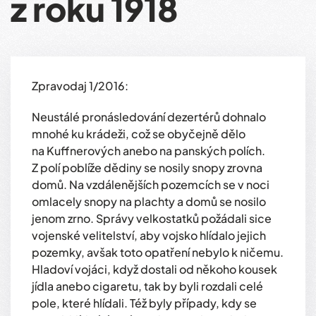
z roku 1918
Zpravodaj 1/2016:
Neustálé pronásledování dezertérů dohnalo
mnohé ku krádeži, což se obyčejně dělo
na Kuffnerových anebo na panských polích.
Z polí poblíže dědiny se nosily snopy zrovna
domů. Na vzdálenějších pozemcích se v noci
omlacely snopy na plachty a domů se nosilo
jenom zrno. Správy velkostatků požádali sice
vojenské velitelství, aby vojsko hlídalo jejich
pozemky, avšak toto opatření nebylo k ničemu.
Hladoví vojáci, když dostali od někoho kousek
jídla anebo cigaretu, tak by byli rozdali celé
pole, které hlídali. Též byly případy, kdy se