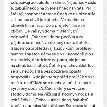
odpočívají po celodenní dřině. Najednou v čísle
16 zabuší někdo na dveře a hned na vrata. Psi
štěkají, hospodář Antonín Čech ve zlé předtuše
za hodnou chvíli jde otevřít. Ve dveřích se
objevili tři četníci. „Co si přejete“, táže se
občan. „Je váš syn doma?“ „Není“, zní
odpověď. „Tak se půjdeme podívat a vy
půjdete se mnou“, zní úsečný rozkaz četníka.
S lucernou prohledávají každý kout, prohlížejí
humno, i na stoh slámy se dívají, konečně jdou
do stodoly, četník leze na patra, ale jenom
na okraj. Jsou hotovi. Četník potichu zaklel, lov
se mu nepodařil a bez pozdravu opustil
hospodáře. Kdo jich sem pořád posílá? Kdo sa
mně to mstí? Táže se v duchu z nočního spánku
vyrušený občan A. Čech, který se vrací ze
stodoly domů. Na věži bijí tři hodiny v noci. Psi
ještě štěkají. „Ticho, kutinci, ticho, šak už sú
preč“, napomíná štěkající psy. Syn dezertér spí