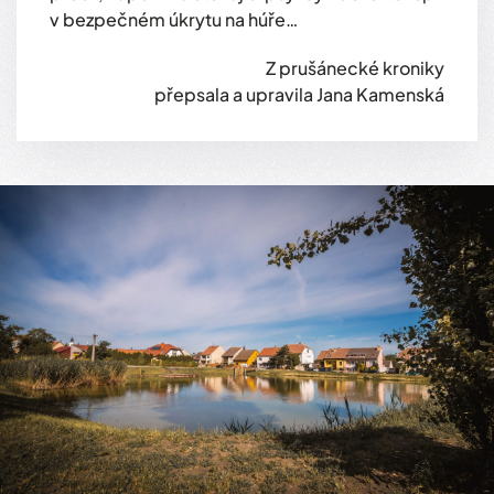
v bezpečném úkrytu na húře…
Z prušánecké kroniky
přepsala a upravila Jana Kamenská