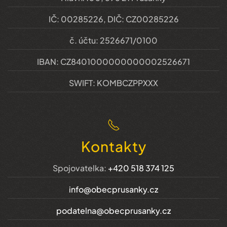
IČ: 00285226, DIČ: CZ00285226
č. účtu: 2526671/0100
IBAN: CZ8401000000000002526671
SWIFT: KOMBCZPPXXX
Kontakty
Spojovatelka:
+420 518 374 125
info@obecprusanky.cz
podatelna@obecprusanky.cz