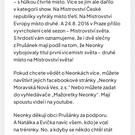
– s hůlkou čtvrté místo. Více se jim ale dařilo
v kategorii show. Na Mistrovství České
republiky vyhrály místo třetí. Na Mistrovství
Evropy místo druhé. A 24.8. 2016 v Praze přišlo
vyvrcholení celé sezon – Mistrovství světa.
S hrdostí vám oznamujeme, že i dvě slečny
z Prušánek mají podíl na tom, že Neonky
vybojovaly titul první vicemistr světa – druhé
místo na Mistrovství světa!
Pokud chcete vědět o Neonkách více, můžete
navštívit jejich facebookové stránky „Neonky
Moravská Nová Ves, z.s.“ Nebo můžete zadat
do vyhledávače „Mažoretky Neonky“. Mají
spoustu videí i na youtube.
Neonky děkují obci Prušánky za podporu.
A Natálka a Evička navíc všem, kdo je vozí
na tréninky. No, a kdyby se někdo chtěl stát