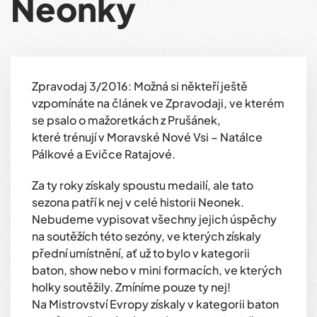
Neonky
Zpravodaj 3/2016: Možná si někteří ještě
vzpomínáte na článek ve Zpravodaji, ve kterém
se psalo o mažoretkách z Prušánek,
které trénují v Moravské Nové Vsi – Natálce
Pálkové a Evičce Ratajové.
Za ty roky získaly spoustu medailí, ale tato
sezona patří k nej v celé historii Neonek.
Nebudeme vypisovat všechny jejich úspěchy
na soutěžích této sezóny, ve kterých získaly
přední umístnění, ať už to bylo v kategorii
baton, show nebo v mini formacích, ve kterých
holky soutěžily. Zmíníme pouze ty nej!
Na Mistrovství Evropy získaly v kategorii baton