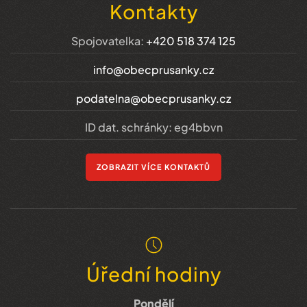
Kontakty
Spojovatelka:
+420 518 374 125
info@obecprusanky.cz
podatelna@obecprusanky.cz
ID dat. schránky: eg4bbvn
ZOBRAZIT VÍCE KONTAKTŮ
Úřední hodiny
Pondělí