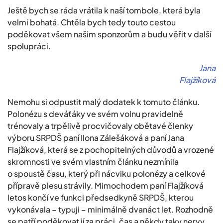
Ještě bych se ráda vrátila k naší tombole, která byla
velmi bohatá. Chtěla bych tedy touto cestou
poděkovat všem našim sponzorům a budu věřit v další
spolupráci.
Jana
Flajžíková
Nemohu si odpustit malý dodatek k tomuto článku.
Polonézu s deváťáky ve svém volnu pravidelně
trénovaly a trpělivě procvičovaly obětavé členky
výboru SRPDŠ paní Ilona Zálešáková a paní Jana
Flajžíková, která se z pochopitelných důvodů a vrozené
skromnosti ve svém vlastním článku nezmínila
o spoustě času, který při nácviku polonézy a celkové
přípravě plesu strávily. Mimochodem paní Flajžíková
letos končí ve funkci předsedkyně SRPDŠ, kterou
vykonávala – typuji – minimálně dvanáct let. Rozhodně
se patří poděkovat jí za práci, čas a někdy taky nervy,