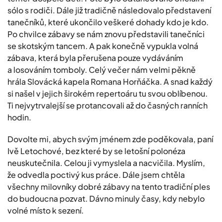
sólo s rodiči. Dále již tradičně následovalo představení
tanečníků, které ukončilo veškeré dohady kdo je kdo.
Po chvilce zábavy se nám znovu představili tanečníci
se skotským tancem. A pak konečně vypukla volná
zábava, která byla přerušena pouze vydáváním
a losováním tomboly. Celý večer nám velmi pěkně
hrála Slovácká kapela Romana Horňáčka. A snad každý
si našel v jejich širokém repertoáru tu svou oblíbenou.
Ti nejvytrvalejší se protancovali až do časných ranních
hodin.
Dovolte mi, abych svým jménem zde poděkovala, paní
Ivě Letochové, bez které by se letošní polonéza
neuskutečnila. Celou ji vymyslela a nacvičila. Myslím,
že odvedla poctivý kus práce. Dále jsem chtěla
všechny milovníky dobré zábavy na tento tradiční ples
do budoucna pozvat. Dávno minuly časy, kdy nebylo
volné místo k sezení.