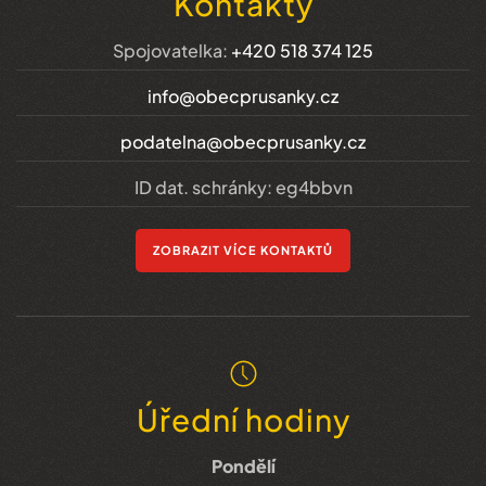
Kontakty
Spojovatelka:
+420 518 374 125
info@obecprusanky.cz
podatelna@obecprusanky.cz
ID dat. schránky: eg4bbvn
ZOBRAZIT VÍCE KONTAKTŮ
Úřední hodiny
Pondělí