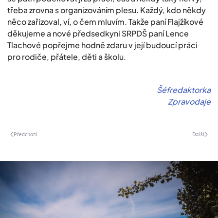
třeba zrovna s organizováním plesu. Každý, kdo někdy
něco zařizoval, ví, o čem mluvím. Takže paní Flajžíkové
děkujeme a nové předsedkyni SRPDŠ paní Lence
Tlachové popřejme hodně zdaru v její budoucí práci
pro rodiče, přátele, děti a školu.
Šéfredaktorka
Zpravodaje
Předchozí
Další