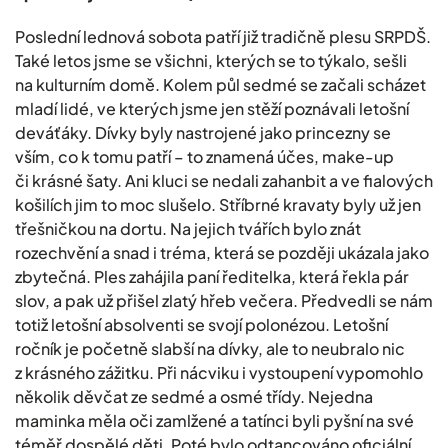
Poslední lednová sobota patří již tradičně plesu SRPDŠ.
Také letos jsme se všichni, kterých se to týkalo, sešli
na kulturním domě. Kolem půl sedmé se začali scházet
mladí lidé, ve kterých jsme jen stěží poznávali letošní
deváťáky. Dívky byly nastrojené jako princezny se
vším, co k tomu patří – to znamená účes, make-up
či krásné šaty. Ani kluci se nedali zahanbit a ve fialových
košilích jim to moc slušelo. Stříbrné kravaty byly už jen
třešničkou na dortu. Na jejich tvářích bylo znát
rozechvění a snad i tréma, která se později ukázala jako
zbytečná. Ples zahájila paní ředitelka, která řekla pár
slov, a pak už přišel zlatý hřeb večera. Předvedli se nám
totiž letošní absolventi se svojí polonézou. Letošní
ročník je početně slabší na dívky, ale to neubralo nic
z krásného zážitku. Při nácviku i vystoupení vypomohlo
několik děvčat ze sedmé a osmé třídy. Nejedna
maminka měla oči zamlžené a tatínci byli pyšní na své
téměř dospělé děti. Poté bylo odtancováno oficiální