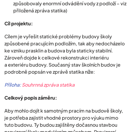
způsobovaly enormní odvádění vody z podloží – viz
přiložená zpráva statika)​
Cíl projektu:
Cílem je vyřešit statické problémy budovy školy
způsobené pracujícím podložím, tak aby nedocházelo
ke vzniku prasklin a budova byla staticky stabilní.
Zároveň dojde k celkové rekonstrukci interiéru
a exteriéru budovy. Současný stav školních budov je
podrobně popsán ve zprávě statika níže:
Příloha:
Souhrnná zpráva statika
Celkový popis záměru:
Aby mohlo dojít k samotným pracím na budově školy,
je potřeba zajistit vhodné prostory pro výuku mimo
tuto budovu. Ty budou zajištěny dočasnou stavbou
provizorní školy modulárním způsobem. Provizorní