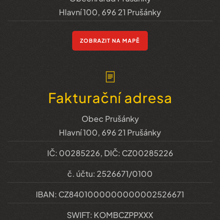
Hlavní 100, 696 21 Prušánky
ZOBRAZIT NA MAPĚ
Fakturační adresa
Obec Prušánky
Hlavní 100, 696 21 Prušánky
IČ: 00285226, DIČ: CZ00285226
č. účtu: 2526671/0100
IBAN: CZ8401000000000002526671
SWIFT: KOMBCZPPXXX