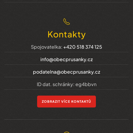
Kontakty
Spojovatelka:
+420 518 374 125
info@obecprusanky.cz
podatelna@obecprusanky.cz
ID dat. schránky: eg4bbvn
ZOBRAZIT VÍCE KONTAKTŮ