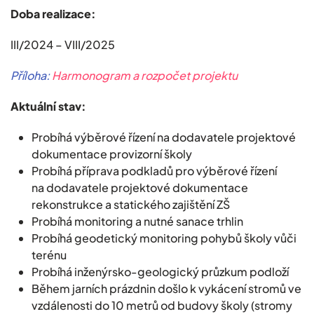
Doba realizace:
III/2024 – VIII/2025
Příloha:
Harmonogram a rozpočet projektu
Aktuální stav:
Probíhá výběrové řízení na dodavatele projektové
dokumentace provizorní školy
Probíhá příprava podkladů pro výběrové řízení
na dodavatele projektové dokumentace
rekonstrukce a statického zajištění ZŠ
Probíhá monitoring a nutné sanace trhlin
Probíhá geodetický monitoring pohybů školy vůči
terénu
Probíhá inženýrsko-geologický průzkum podloží
Během jarních prázdnin došlo k vykácení stromů ve
vzdálenosti do 10 metrů od budovy školy (stromy