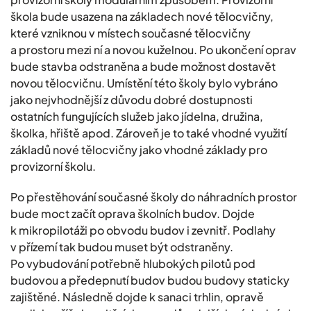
škola bude usazena na základech nové tělocvičny,
které vzniknou v místech současné tělocvičny
a prostoru mezi ní a novou kuželnou. Po ukončení oprav
bude stavba odstraněna a bude možnost dostavět
novou tělocvičnu. Umístění této školy bylo vybráno
jako nejvhodnější z důvodu dobré dostupnosti
ostatních fungujících služeb jako jídelna, družina,
školka, hřiště apod. Zároveň je to také vhodné využití
základů nové tělocvičny jako vhodné základy pro
provizorní školu.
Po přestěhování současné školy do náhradních prostor
bude moct začít oprava školních budov. Dojde
k mikropilotáži po obvodu budov i zevnitř. Podlahy
v přízemí tak budou muset být odstraněny.
Po vybudování potřebně hlubokých pilotů pod
budovou a předepnutí budov budou budovy staticky
zajištěné. Následně dojde k sanaci trhlin, opravě