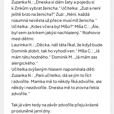
Zuzanka N.: „Dneska si dám šaty a pojedu si
k Zinkům vybrat ženicha.“ Učitelka: „Zuzi a není
ještě brzo na ženicha?“ Zuzi: „Néni, každá
rozumná nevěsta už přece musí mít ženicha.“
Učitelka: „Kdes včera byl Míšo?“ Míša C.: „Ále,
byl sem za krkem jakýsi nachlazený.“ Rozhovor
mezi dětmi:
Laurinka H.: „Děcka, náš táta říkal, že když bude
Dominik zlobit, tak ho vyhodí ven.“ Míša C.: „Já
mám tátu hodného.“ Dominik M. „Já mám zas
alergického.“
Učitelka zvýšeným hlasem napomínala děti:
Zuzanka N.: „Pani učitelko, dá se jim to říct
i zdvořile. Mamka mě to někdy říká zdvořile, ale
někdy i nezdvořile. Dneska mě to zrovna řekla
zdvořile.“
Tak já vám tedy na závěr zdvořile přeju krásné
prosluněné jarní dny.