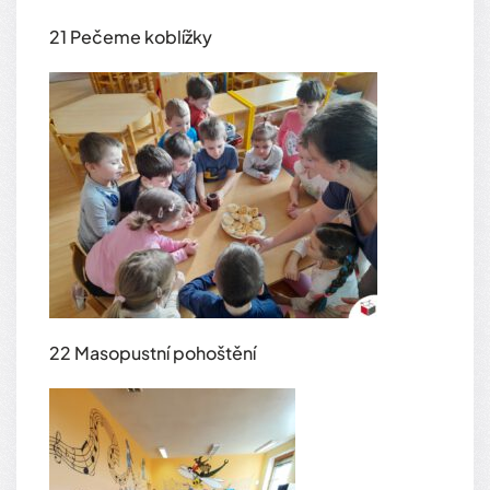
21 Pečeme koblížky
22 Masopustní pohoštění