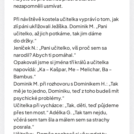
nezapomněli usmívat.
Při návštěvě kostela učitelka vypráví o tom, jak
zlí páni ukřižovali Ježíška. Dominik M. „Pani
učitelko, až jich potkáme, tak jim dáme
do držky.“
Jeníček N.: „Pani učitelko, víš proč sem sa
narodil? Abych ti pomáhal.“
Opakovali jsme si jména tří králů a učitelka
napovídá: „Ka – Kašpar, Me – Melichar, Ba –
Bambus.“
Dominik M. při rozhovoru s Dominikem H.: „Tak
mě je to jedno, Dominiku, teď z toho budeš mít
psychické problémy.“
Učitelka při vycházce: „Tak, děti, teď půjdeme
přes ten most.“ Adélka G. „Tak tam nejdu,
včérá sem tam šla a málem sem sa strachy
posrala.“
Učitelka: „Domčo nechceš si už sundat tu