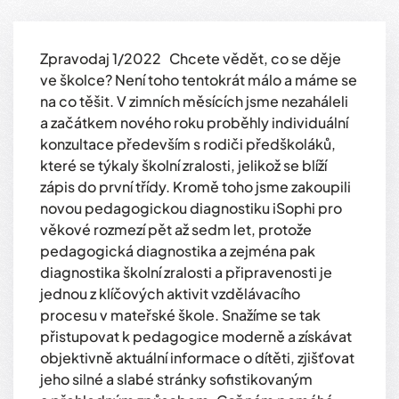
Zpravodaj 1/2022 Chcete vědět, co se děje
ve školce? Není toho tentokrát málo a máme se
na co těšit. V zimních měsících jsme nezaháleli
a začátkem nového roku proběhly individuální
konzultace především s rodiči předškoláků,
které se týkaly školní zralosti, jelikož se blíží
zápis do první třídy. Kromě toho jsme zakoupili
novou pedagogickou diagnostiku iSophi pro
věkové rozmezí pět až sedm let, protože
pedagogická diagnostika a zejména pak
diagnostika školní zralosti a připravenosti je
jednou z klíčových aktivit vzdělávacího
procesu v mateřské škole. Snažíme se tak
přistupovat k pedagogice moderně a získávat
objektivně aktuální informace o dítěti, zjišťovat
jeho silné a slabé stránky sofistikovaným