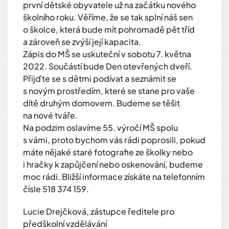
první dětské obyvatele už na začátku nového
školního roku. Věříme, že se tak splní náš sen
o školce, která bude mít pohromadě pět tříd
a zároveň se zvýší její kapacita.
Zápis do MŠ se uskuteční v sobotu 7. května
2022. Součástí bude Den otevřených dveří.
Přijďte se s dětmi podívat a seznámit se
s novým prostředím, které se stane pro vaše
dítě druhým domovem. Budeme se těšit
na nové tváře.
Na podzim oslavíme 55. výročí MŠ spolu
s vámi, proto bychom vás rádi poprosili, pokud
máte nějaké staré fotografie ze školky nebo
i hračky k zapůjčení nebo oskenování, budeme
moc rádi. Bližší informace získáte na telefonním
čísle 518 374 159.
Lucie Drejčková, zástupce ředitele pro
předškolní vzdělávání