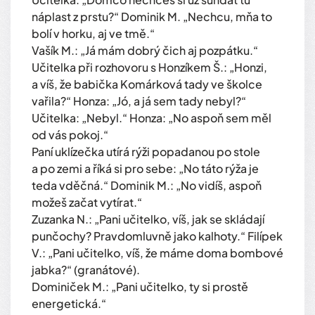
náplast z prstu?“ Dominik M. „Nechcu, mňa to
bolí v horku, aj ve tmě.“
Vašík M.: „Já mám dobrý čich aj pozpátku.“
Učitelka při rozhovoru s Honzíkem Š.: „Honzi,
a víš, že babička Komárková tady ve školce
vařila?“ Honza: „Jó, a já sem tady nebyl?“
Učitelka: „Nebyl.“ Honza: „No aspoň sem měl
od vás pokoj.“
Paní uklízečka utírá rýži popadanou po stole
a po zemi a říká si pro sebe: „No táto rýža je
teda vděčná.“ Dominik M.: „No vidíš, aspoň
možeš začat vytírat.“
Zuzanka N.: „Pani učitelko, víš, jak se skládají
punčochy? Pravdomluvně jako kalhoty.“ Filípek
V.: „Pani učitelko, víš, že máme doma bombové
jabka?“ (granátové).
Dominiček M.: „Pani učitelko, ty si prostě
energetická.“