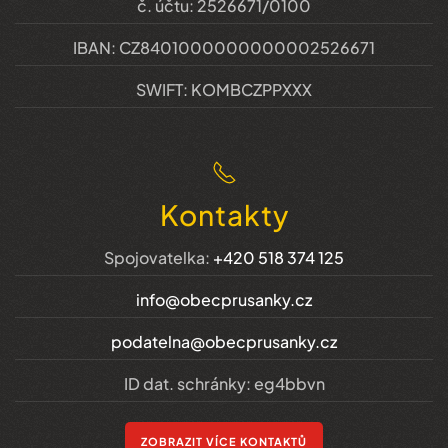
č. účtu: 2526671/0100
IBAN: CZ8401000000000002526671
SWIFT: KOMBCZPPXXX
Kontakty
Spojovatelka:
+420 518 374 125
info@obecprusanky.cz
podatelna@obecprusanky.cz
ID dat. schránky: eg4bbvn
ZOBRAZIT VÍCE KONTAKTŮ