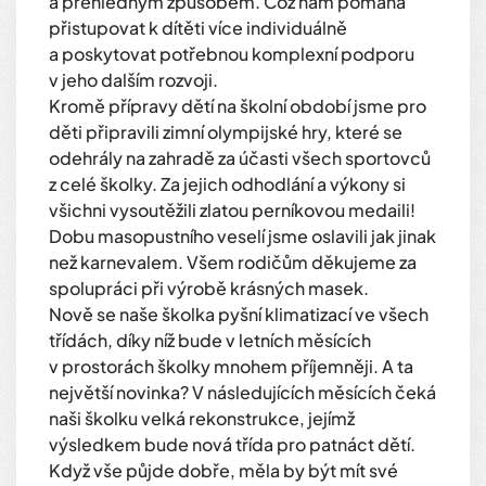
a přehledným způsobem. Což nám pomáhá
přistupovat k dítěti více individuálně
a poskytovat potřebnou komplexní podporu
v jeho dalším rozvoji.
Kromě přípravy dětí na školní období jsme pro
děti připravili zimní olympijské hry, které se
odehrály na zahradě za účasti všech sportovců
z celé školky. Za jejich odhodlání a výkony si
všichni vysoutěžili zlatou perníkovou medaili!
Dobu masopustního veselí jsme oslavili jak jinak
než karnevalem. Všem rodičům děkujeme za
spolupráci při výrobě krásných masek.
Nově se naše školka pyšní klimatizací ve všech
třídách, díky níž bude v letních měsících
v prostorách školky mnohem příjemněji. A ta
největší novinka? V následujících měsících čeká
naši školku velká rekonstrukce, jejímž
výsledkem bude nová třída pro patnáct dětí.
Když vše půjde dobře, měla by být mít své