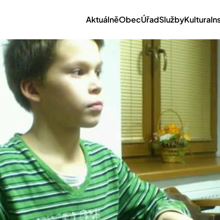
Aktuálně
Obec
Úřad
Služby
Kultura
In