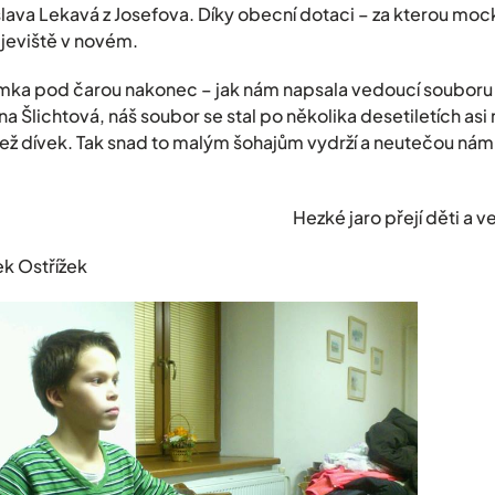
islava Lekavá z Josefova. Díky obecní dotaci – za kterou mo
jeviště v novém.
mka pod čarou nakonec – jak nám napsala vedoucí soubor
na Šlichtová, náš soubor se stal po několika desetiletích asi r
ež dívek. Tak snad to malým šohajům vydrží a neutečou ná
Hezké jaro přejí děti a vedoucí
k Ostřížek