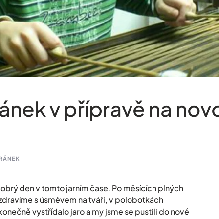
nek v přípravě na nov
RÁNEK
obrý den v tomto jarním čase. Po měsících plných
 zdravíme s úsměvem na tváři, v polobotkách
konečně vystřídalo jaro a my jsme se pustili do nové