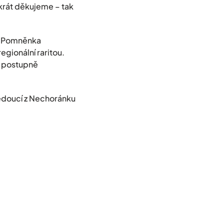
ckrát děkujeme – tak
u Pomněnka
egionální raritou.
m postupně
 z Nechoránku