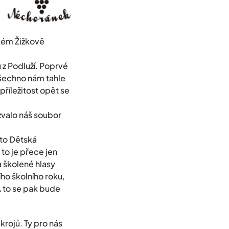
kém Žižkově
 z Podluží. Poprvé
všechno nám tahle
říležitost opět se
zvalo náš soubor
 to Dětská
 to je přece jen
 školené hlasy
ho školního roku,
 to se pak bude
rojů. Ty pro nás