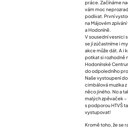
práce. Začínáme nac
vám moc neprozradíme
podívat. První vyst
na Májovém zpívání
a Hodoníně.
V sousední vesnici s
se jí zúčastníme i 
akce může dát. A i 
potkat si rozhodně 
Hodonínské Centrum 
do odpoledního prog
Naše vystoupení dop
cimbálová muzika z L
něco jiného. No a t
malých zpěvaček – t
s podporou HTVŠ ta
vystupovat!
Kromě toho, že se r