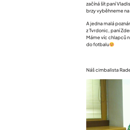
začíná šít paní Vlad
brzy vyběhneme na 
A jedna malá pozná
z Tvrdonic, paní Zde
Máme víc chlapců n
do fotbalu
Náš cimbalista Rade