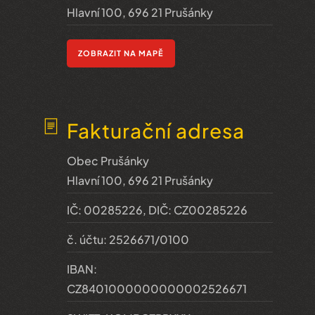
Hlavní 100, 696 21 Prušánky
ZOBRAZIT NA MAPĚ
Fakturační adresa
Obec Prušánky
Hlavní 100, 696 21 Prušánky
IČ: 00285226, DIČ: CZ00285226
č. účtu: 2526671/0100
IBAN:
CZ8401000000000002526671