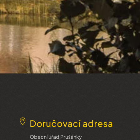
Doručovací adresa
Obecní úřad Prušánky