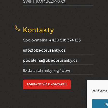
SWIFT: KOMBCZPPXXX
Kontakty
Spojovatelka:
+420 518 374 125
info@obecprusanky.cz
podatelna@obecprusanky.cz
ID dat. schránky: eg4bbvn
ZOBRAZIT VÍCE KONTAKTŮ
Používáme c
Př