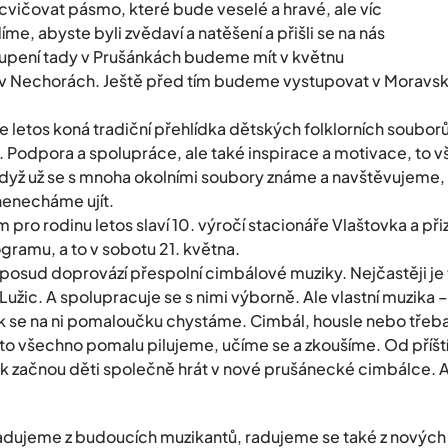
vičovat pásmo, které bude veselé a hravé, ale víc
, abyste byli zvědaví a natěšení a přišli se na nás
oupení tady v Prušánkách budeme mít v květnu
 v Nechorách. Ještě před tím budeme vystupovat v Moravs
e letos koná tradiční přehlídka dětských folklorních souborů
my. Podpora a spolupráce, ale také inspirace a motivace, to 
když už se s mnoha okolními soubory známe a navštěvujeme, p
nenecháme ujít.
pro rodinu letos slaví 10. výročí stacionáře Vlaštovka a při
ramu, a to v sobotu 21. května.
osud doprovází přespolní cimbálové muziky. Nejčastěji je
užic. A spolupracuje se s nimi výborně. Ale vlastní muzika –
ak se na ni pomaloučku chystáme. Cimbál, housle nebo třeba
o všechno pomalu pilujeme, učíme se a zkoušíme. Od příští
k začnou děti společně hrát v nové prušánecké cimbálce. A
adujeme z budoucích muzikantů, radujeme se také z nových k