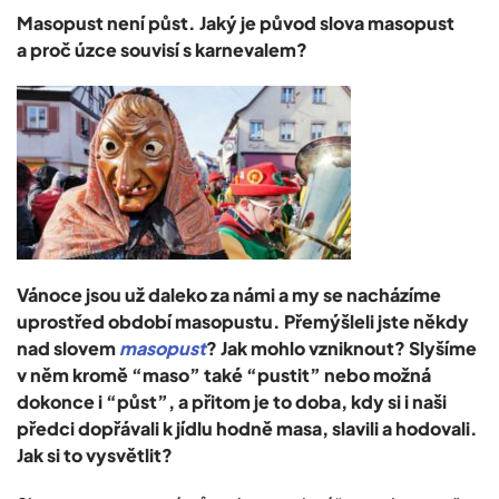
Masopust není půst. Jaký je původ slova masopust
a proč úzce souvisí s karnevalem?
Vánoce jsou už daleko za námi a my se nacházíme
uprostřed období masopustu. Přemýšleli jste někdy
nad slovem
masopust
? Jak mohlo vzniknout? Slyšíme
v něm kromě “maso” také “pustit” nebo možná
dokonce i “půst”, a přitom je to doba, kdy si i naši
předci dopřávali k jídlu hodně masa, slavili a hodovali.
Jak si to vysvětlit?