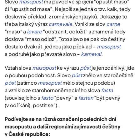
Slovo
masopust
má původ ve spojení “opustit maso”
či “upustit od masa”. Nejspíš se jedná o tzv. kalk, tedy
doslovný překlad, z románských jazyků. Dokazuje to
třeba italský výraz
carnevale
. Vznikl ze slov
carne
“maso” a
levare
“odstranit, odložit” a znamená tedy
doslova “maso odlož”. Toto slovo se pak do češtiny
dostalo dvakrát, jednou jako překlad –
masopust
a podruhé jako převzaté slovo –
karneval
.
Vztah slova
masopust
ke výrazu
půst
je jen zdánlivý, jde
o pouhou podobnost. Slovo
půst
znělo ve staročeštině
póst
(zatímco
masopust
mělo stejnou podobu)
a vzniklo ze starohornoněmeckého slova
fasta
(souvisejícího s
fasto
“pevný” a
fasten
“být pevný
(v odříkání), postit se”).
Podívejte se na různá označení posledních dní
masopustu a další regionální zajímavosti češtiny
v České republice: