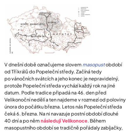
V dnešní době označujeme slovem
masopust
období
od Tří králů do Popeleční středy. Začíná tedy
po vánočních svátcích a jeho konec je nepravidelný,
protože Popeleční středa vychází každý rok na jiné
datum. Podle tradice připadá na 46. den před
Velikonoční nedělí a ten najdeme v rozmezí od poloviny
února do počátku března. Letos nás Popeleční středa
čeká 6. března. Na ni navazuje postní období dlouhé
40 dní a po něm
následují Velikonoce
. Během
masopustního období se tradičně pořádaly zabíjačky,