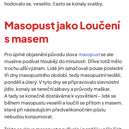
hodovalo se, veselilo, často se konaly svatby.
Masopust jako Loučení
s masem
Pro úplné objasnění původu slova
masopust
se ale
musíme podívat hlouběji do minulosti. Dříve totiž mělo
trochu užší význam. Lidé jím označovali pouze poslední
tři dny masopustního období, tedy masopustní neděli,
pondělí a úterý. V tyto dny se připravovalo slavnostní
jídlo, konaly se taneční zábavy a průvody maškar.
A tady se konečně dostáváme k vysvětlení – lidé se
během masopustu veselili a loučili se přitom s masem,
které při následujícím předvelikonočním půstu
nebudou konzumovat.