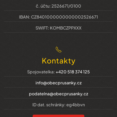
č. účtu: 2526671/0100
IBAN: CZ8401000000000002526671
SWIFT: KOMBCZPPXXX
Kontakty
Spojovatelka:
+420 518 374 125
info@obecprusanky.cz
podatelna@obecprusanky.cz
ID dat. schránky: eg4bbvn