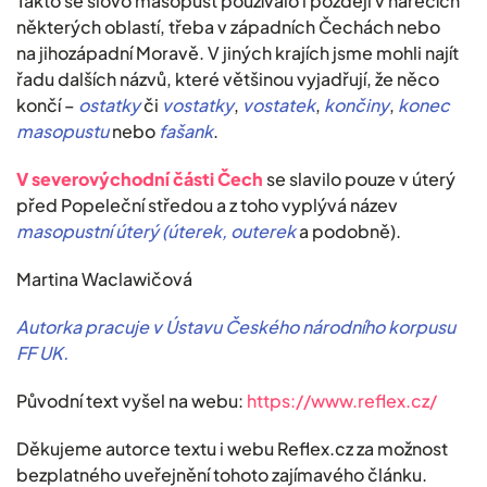
Takto se slovo masopust používalo i později v nářečích
některých oblastí, třeba v západních Čechách nebo
na jihozápadní Moravě. V jiných krajích jsme mohli najít
řadu dalších názvů, které většinou vyjadřují, že něco
končí –
ostatky
či
vostatky
,
vostatek
,
končiny
,
konec
masopustu
nebo
fašank
.
V severovýchodní části Čech
se slavilo pouze v úterý
před Popeleční středou a z toho vyplývá název
masopustní úterý (úterek,
outerek
a podobně).
Martina Waclawičová
Autorka pracuje v Ústavu Českého národního korpusu
FF UK.
Původní text vyšel na webu:
https://www.reflex.cz/
Děkujeme autorce textu i webu Reflex.cz za možnost
bezplatného uveřejnění tohoto zajímavého článku.