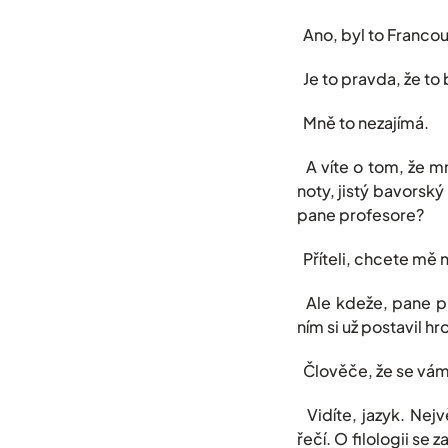
Ano, byl to Francou
Je to pravda, že to
Mně to nezajímá.
A víte o tom, že mn
noty, jistý bavorský
pane profesore?
Příteli, chcete mě 
Ale kdeže, pane pro
ním si už postavil 
Člověče, že se vám 
Vidíte, jazyk. Nejv
řečí. O filologii se