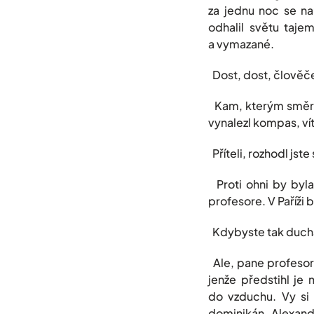
za jednu noc se na
odhalil světu taj
a vymazané.
Dost, dost, člověče
Kam, kterým směrem
vynalezl kompas, vít
Příteli, rozhodl jste 
Proti ohni by byla 
profesore. V Paříži by
Kdybyste tak ducha
Ale, pane profesore
jenže předstihl je
do vzduchu. Vy si 
dominikán, Alexand