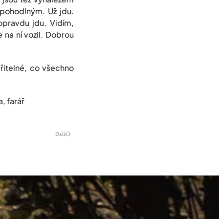
nepohodlným. Už jdu.
 opravdu jdu. Vidím,
 na ní vozil. Dobrou
řitelné, co všechno
 farář
Další