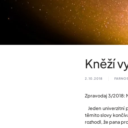
Kněží v
2.10.2018
FARNO
Zpravodaj 3/2018: M
Jeden univerzitní p
těmito slovy končív
rozhodl, že pana pro