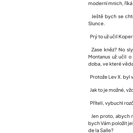
moderní mnich, říká
Ještě bych se chtěl
Slunce.
Prý to už učil Koper
Zase kněz? No slyš
Montanus už učil o
doba, ve které věda,
Protože Lev X. byl
Jak to je možné, vž
Příteli, vybuchl roz
Jen proto, abych r
bych Vám položit ješ
de la Salle?