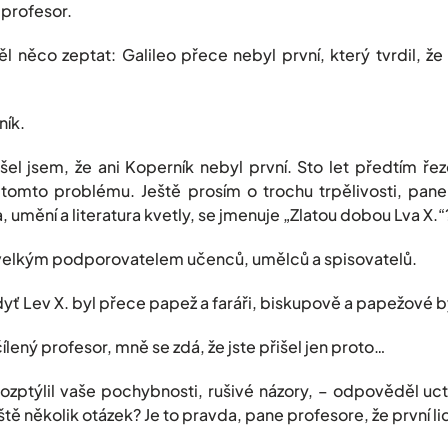
 profesor.
 něco zeptat: Galileo přece nebyl první, který tvrdil, ž
ník.
el jsem, že ani Koperník nebyl první. Sto let předtím ře
 tomto problému. Ještě prosím o trochu trpělivosti, pane
 umění a literatura kvetly, se jmenuje „Zlatou dobou Lva X.“
 velkým podporovatelem učenců, umělců a spisovatelů.
dyť Lev X. byl přece papež a faráři, biskupově a papežové b
čílený profesor, mně se zdá, že jste přišel jen proto…
ozptýlil vaše pochybnosti, rušivé názory, – odpověděl uct
tě několik otázek? Je to pravda, pane profesore, že první lid