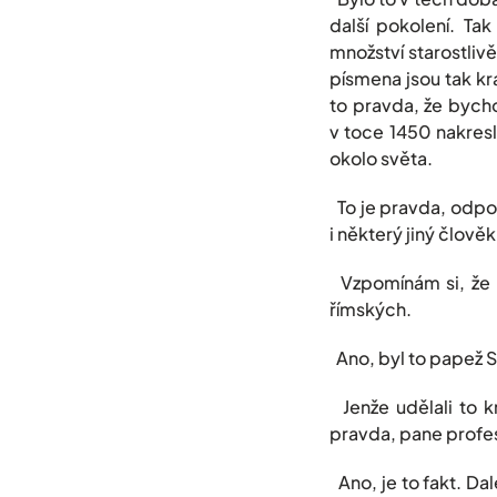
další pokolení. Ta
množství starostli
písmena jsou tak kr
to pravda, že bych
v toce 1450 nakres
okolo světa.
To je pravda, odpov
i některý jiný člověk
Vzpomínám si, že k
římských.
Ano, byl to papež Sil
Jenže udělali to kn
pravda, pane profes
Ano, je to fakt. D