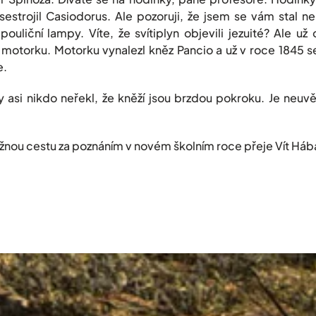
 sestrojil Casiodorus. Ale pozoruji, že jsem se vám stal 
pouliční lampy. Víte, že svítiplyn objevili jezuité? Ale už
otorku. Motorku vynalezl kněz Pancio a už v roce 1845 se
e.
asi nikdo neřekl, že kněží jsou brzdou pokroku. Je neuvě
tu za poznáním v novém školním roce přeje Vít Hába,