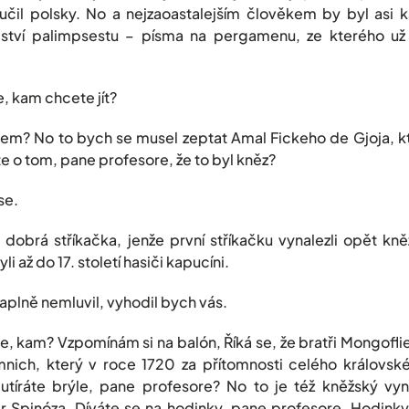
učil polsky. No a nejzaoastalejším člověkem by byl asi k
emství palimpsestu – písma na pergamenu, ze kterého už
, kam chcete jít?
? No to bych se musel zeptat Amal Fickeho de Gjoja, kt
e o tom, pane profesore, že to byl kněz?
se.
dobrá stříkačka, jenže první stříkačku vynalezli opět kněž
li až do 17. století hasiči kapucíni.
plně nemluvil, vyhodil bych vás.
, kam? Vzpomínám si na balón, Říká se, že bratři Mongoflie
 mnich, který v roce 1720 za přítomnosti celého královsk
utíráte brýle, pane profesore? No to je též kněžský vyná
r Spinóza. Díváte se na hodinky, pane profesore. Hodinky