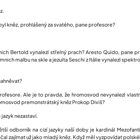
z.
 byl kněz, prohlášený za svatého, pane profesore?
ich Bertold vynalezl střelný prach? Aresto Quido, pane pr
 mnich malbu na skle a jezuita Seschi z Itálie vynalezl spektr
nahněvat?
fesore. Ale je to pravda, že hromosvod nevynalezl vlastn
hromosvod premonstrátský kněz Prokop Diviš?
jazyk nezastaví.
ětší odborník na cizí jazyky naší doby je kardinál Mezofant
 začal zajímat už jako mladý kněz. Když měl vyzpovídat pols