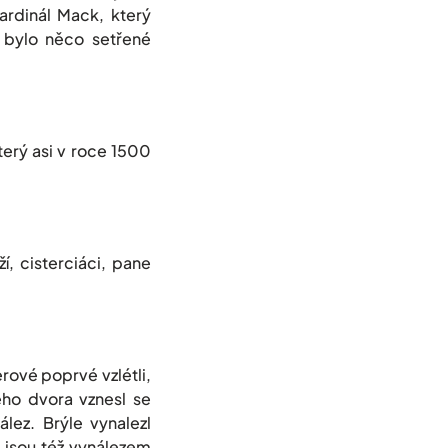
ardinál Mack, který
 bylo něco setřené
erý asi v roce 1500
í, cisterciáci, pane
rové poprvé vzlétli,
ého dvora vznesl se
lez. Brýle vynalezl
 jsou též vynálezem