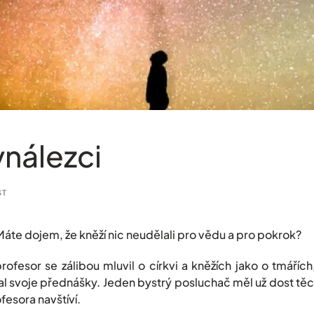
ynálezci
ST
áte dojem, že kněží nic neudělali pro vědu a pro pokrok?
rofesor se zálibou mluvil o církvi a kněžích jako o tmářích,
al svoje přednášky. Jeden bystrý posluchač měl už dost těc
fesora navštíví.