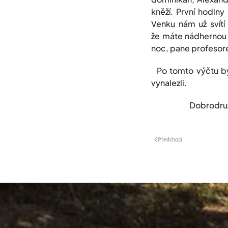
kněží. První hodiny
Venku nám už svítí 
že máte nádhernou m
noc, pane profesor
Po tomto výčtu by 
vynalezli.
Dobrodružnou ces
Předchozí