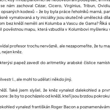
k se nám zachoval Cézar, Cicero, Virginius, Tribun, Ovidi
vě opsaných kodexů – že by byla práce řeholníků marná, pa
ásně vymalovaná a ty iniciálky jsou skutečně umělecká díla
om bez kněží neměli ani Kolumba a Vascu de Gama? Říká 
lil pověstnou mapu, která vzbudila v Kolumbovi myšlenku v
ídal profesor trochu nervózně, ale nezapomeňte, že tu ma
, nejen kněz.
terýsi papež zavedl do aritmetiky arabské číslice namíst
vestr I., ale mohl to udělat i někdo jiný.
ěží. Také jsem slyšel, že kněz vynalezl dalekohled a prv
ore: že by to pocházelo od kněží, kteří jsou brzdou pokroku
alekohled vynalezl františkán Roger Bacon a poznamenávám,