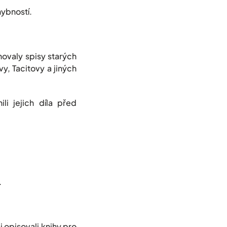
hybností.
ovaly spisy starých
, Tacitovy a jiných
li jejich díla před
.
 opisovali knihy pro