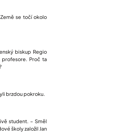
e Země se točí okolo
zenský biskup Regio
 profesore. Proč ta
?
yli brzdou pokroku.
ivě student. – Směl
ové školy založil Jan