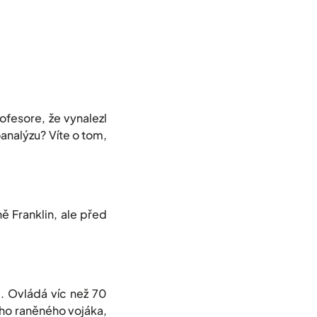
ofesore, že vynalezl
oanalýzu? Víte o tom,
ě Franklin, ale před
i. Ovládá víc než 70
kého raněného vojáka,