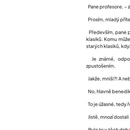
Pane profesore, – z
Prosím, mladý přítel
Především, pane pr
klasiků. Komu může
starých klasiků, kdy
Je známé, odpovídá
zpustošením.
Jakže, mniši?! A neb
No, hlavně benedikt
To je úžasné, tedy 
Jistě, mnozí dostal
Bylo to v těch dobá