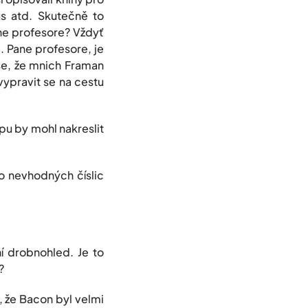
us atd. Skutečně to
ne profesore? Vždyť
. Pane profesore, je
se, že mnich Framan
ypravit se na cestu
pu by mohl nakreslit
o nevhodných číslic
ní drobnohled. Je to
?
 že Bacon byl velmi