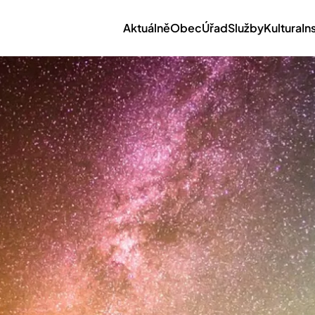
Aktuálně
Obec
Úřad
Služby
Kultura
In