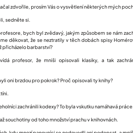
ačal zdvořile, prosím Vás o vysvětlení některých mých poc
i, sedněte si.
ofesore, bych byl zvědavý, jakým způsobem se nám zach
me děkovat, že se neztratily v těch dobách spisy Homérovy
ž přicházelo barbarství?
 profesor, že mniši opisovali klasiky, a tak zachráni
yli oni brzdou pro pokrok? Proč opisovali ty knihy?
íni.
řeholníci zachránili kodexy? To byla vskutku namáhavá práce
i až souchotiny od toho množství prachu v knihovnách.
ch, kdy mnozí panovníci se nedovedli ani podepsat, a mniši