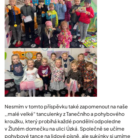
Nesmím v tomto příspěvku také zapomenout na naše
,,malé velké“ tanculenky z Tanečního a pohybového
kroužku, který probíhá každé pondělní odpoledne
v Žlutém domečku na ulici Úzká. Společně se učíme
pohybové tance na lidové písně, ale sukýnky si umíme