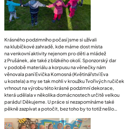
Krásného podzimního počasí jsme si užívali
na klubíčkové zahradě, kde máme dost místa
na venkovní aktivity nejenom pro děti a mládež
z Prušánek, ale také z blízkého okolí. Sponzorský dar
v podobě materiálu a korpusu na věnečky nám
věnovala paní Evička Komosná (Květinářství Eva
u kostela) a my se tak mohli v kroužku Tvořivých ručiček
vrhnout na výrobu této krásné podzimní dekorace,
která udělala v několika domácnostech určitě velkou
parádu! Děkujeme. U práce si nezapomínáme také
pěkně zazpívat a potočit, bez toho by to totiž nešlo…