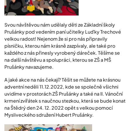
Svou návštěvou nám udělaly děti ze Základní školy
Prušánky pod vedením paní učitelky Luďky Trechové
velkou radost! Nejenom že si pro nás připravily
písničku, kterou nám krásně zazpívaly, ale také pro
každého z nás přinesly vyrobený dáreček. Těšíme se
na další návštěvu a spolupráci, kterou se ZŠ a MŠ
Prušánky navazujeme.
A jaké akce na nás čekají? Těšit se můžete na krásnou
adventní neděli 11.12.2022, kde se společně všichni
uvidíme v prostorách ZŠ Prušánky a také na II. Vánoční
krmení zvířátek s naučnou stezkou, která se bude konat
na Štědrý den 24. 12. 2022 opět s velkou pomocí
Mysliveckého sdružení Hubert Prušánky.