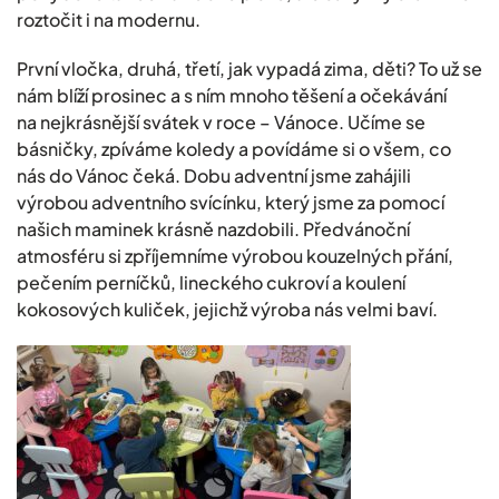
roztočit i na modernu.
První vločka, druhá, třetí, jak vypadá zima, děti? To už se
nám blíží prosinec a s ním mnoho těšení a očekávání
na nejkrásnější svátek v roce – Vánoce. Učíme se
básničky, zpíváme koledy a povídáme si o všem, co
nás do Vánoc čeká. Dobu adventní jsme zahájili
výrobou adventního svícínku, který jsme za pomocí
našich maminek krásně nazdobili. Předvánoční
atmosféru si zpříjemníme výrobou kouzelných přání,
pečením perníčků, lineckého cukroví a koulení
kokosových kuliček, jejichž výroba nás velmi baví.