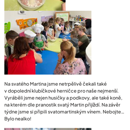
Na svatého Martina jsme netrpělivě čekali také
v dopolední klubíčkové herničce pro naše nejmenší.
Vyráběli jsme nejen husičky a podkovy, ale také koně,
na kterém dle pranostik svatý Martin přijíždí. Na závěr
týdne jsme si připili svatomartinským vínem. Nebojte…
Bylo nealko!